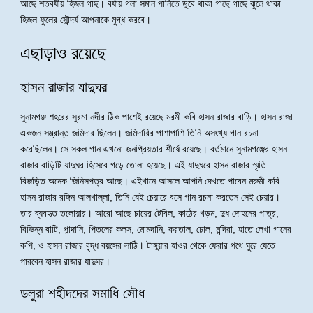
আছে শতবর্ষীয় হিজল গাছ। বর্ষায় গলা সমান পানিতে ডুবে থাকা গাছে গাছে ঝুলে থাকা
হিজল ফুলের সৌন্দর্য আপনাকে মুগ্ধ করবে।
এছাড়াও রয়েছে
হাসন রাজার যাদুঘর
সুনামগঞ্জ শহরের সুরমা নদীর ঠিক পাশেই রয়েছে মরমী কবি হাসন রাজার বাড়ি। হাসন রাজা
একজন সম্ভ্রান্ত জমিদার ছিলেন। জমিদারির পাশাপাশি তিনি অসংখ্য গান রচনা
করেছিলেন। সে সকল গান এখনো জনপ্রিয়তার শীর্ষে রয়েছে। বর্তমানে সুনামগঞ্জের হাসন
রাজার বাড়িটি যাদুঘর হিসেবে গড়ে তোলা হয়েছে। এই যাদুঘরে হাসন রাজার স্মৃতি
বিজড়িত অনেক জিনিসপত্র আছে। এইখানে আসলে আপনি দেখতে পাবেন মরুমী কবি
হাসন রাজার রঙ্গিন আলখাল্লা, তিনি যেই চেয়ারে বসে গান রচনা করতেন সেই চেয়ার।
তার ব্যবহৃত তলোয়ার। আরো আছে চায়ের টেবিল, কাঠের খড়ম, দুধ দোহনের পাত্র,
বিভিন্ন বাটি, পান্দানি, পিতলের কলস, মোমদানি, করতাল, ঢোল, মন্দিরা, হাতে লেখা গানের
কপি, ও হাসন রাজার বৃদ্ধ বয়সের লাঠি। টাঙ্গুয়ার হাওর থেকে ফেরার পথে ঘুরে যেতে
পারবেন হাসন রাজার যাদুঘর।
ডলুরা শহীদদের সমাধি সৌধ