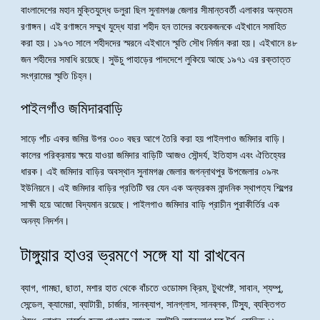
বাংলাদেশের মহান মুক্তিযুদ্ধে ডলুরা ছিল সুনামগঞ্জ জেলার সীমান্তবর্তী এলাকার অন্যতম
রণাঙ্গন। এই রণাঙ্গনে সম্মুখ যুদ্ধে যারা শহীদ হন তাদের কয়েকজনকে এইখানে সমাহিত
করা হয়। ১৯৭৩ সালে শহীদদের স্মরনে এইখানে স্মৃতি সৌধ নির্মান করা হয়। এইখানে ৪৮
জন শহীদের সমাধি রয়েছে। সুউচু পাহাড়ের পাদদেশে লুকিয়ে আছে ১৯৭১ এর রক্তাত্ত
সংগ্রামের স্মৃতি চিহ্ন।
পাইলগাঁও জমিদারবাড়ি
সাড়ে পাঁচ একর জমির উপর ৩০০ বছর আগে তৈরি করা হয় পাইলগাও জমিদার বাড়ি।
কালের পরিক্রমায় ক্ষয়ে যাওয়া জমিদার বাড়িটি আজও সৌন্দর্য, ইতিহাস এবং ঐতিহ্যের
ধারক। এই জমিদার বাড়ির অবস্থান সুনামগঞ্জ জেলার জগন্নাথপুর উপজেলার ০৯নং
ইউনিয়নে। এই জমিদার বাড়ির প্রতিটি ঘর যেন এক অন্যরকম নান্দনিক স্থাপত্য শিল্পের
সাক্ষী হয়ে আজো বিদ্যমান রয়েছে। পাইলগাও জমিদার বাড়ি প্রাচীন পুরাকীর্তির এক
অনন্য নিদর্শন।
টাঙ্গুয়ার হাওর ভ্রমণে সঙ্গে যা যা রাখবেন
ব্যাগ, গামছা, ছাতা, মশার হাত থেকে বাঁচতে ওডোমস ক্রিম, টুথপেষ্ট, সাবান, শ্যম্পু,
সেন্ডেল, ক্যামেরা, ব্যাটারী, চার্জার, সানক্যাপ, সানগ্লাস, সানব্লক, টিস্যু, ব্যক্তিগত