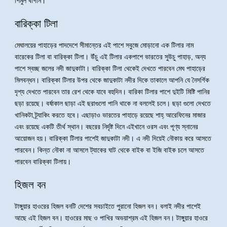
শিমুল বাগান।
বারিক্কা টিলা
মেঘালয়ের পাহাড়ের পাদদেশে সীমান্তের এই পাশে সবুজে মোড়ানো এক টিলার নাম
বারেকের টিলা বা বারিক্কা টিলা। উঁচু এই টিলার একপাশে ভারতের সুউচু পাহাড়, অন্য
পাশে স্বচ্ছ জলের নদী জাদুকাটা। বারিক্কা টিলা থেকেই দেখতে পারবেন মেঘ পাহাড়ের
মিলবন্ধন। বারিক্কা টিলার উপর থেকে জাদুকাটা নদীর দিকে তাকালে আপনি যে নৈসর্গিক
দৃশ্য দেখতে পারবেন তার রেশ থেকে যাবে বহুদিন। বারিকা টিলার পাশে দুইটি মিষ্টি পানির
ছড়া রয়েছে। বর্ষাকাল ছাড়া এই ছরাগুলো পানি থাকে না বললেই চলে। ছড়া গুলো দেখতে
খানিকটা ট্র্যাকিং করতে হবে। এছাড়াও ভারতের পাহাড়ে রয়েছে শাহ্ আরেফিনের মাজার
এবং রয়েছে একটি তীর্থ স্থান। বছরের নির্দৃষ্ট দিনে এইখানে ওরস এবং পূণ্য স্নানের
আয়োজন হয়। বারিক্কা টিলার পাশেই জাদুকাটা নদী। এ নদী দিয়েই নৌকায় করে আসতে
পারবেন। কিন্ত নৌকা না আসলে ট্যাকের ঘাট থেকে বাইক বা ইজি বাইক চলে আসতে
পারবেন বারিক্কা টিলায়।
হিজল বন
টাঙ্গুয়ার হাওরের হিজল বনটি দেশের সবচাইতে পুরানো হিজল বন। বলাই নদীর পাশেই
আছে এই হিজল বন। হাওরের মাছ ও পাখির অভয়াশ্রম এই হিজল বন। টাঙ্গুয়ার হাওরে