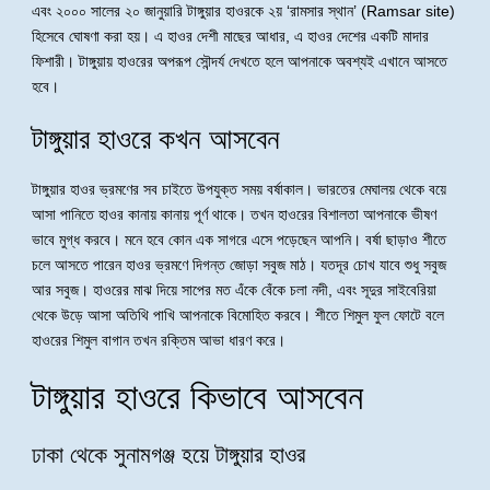
এবং ২০০০ সালের ২০ জানুয়ারি টাঙ্গুয়ার হাওরকে ২য় ‘রামসার স্থান’ (Ramsar site)
হিসেবে ঘোষণা করা হয়। এ হাওর দেশী মাছের আধার, এ হাওর দেশের একটি মাদার
ফিশারী। টাঙ্গুয়ায় হাওরের অপরূপ সৌন্দর্য দেখতে হলে আপনাকে অবশ্যই এখানে আসতে
হবে।
টাঙ্গুয়ার হাওরে কখন আসবেন
টাঙ্গুয়ার হাওর ভ্রমণের সব চাইতে উপযুক্ত সময় বর্ষাকাল। ভারতের মেঘালয় থেকে বয়ে
আসা পানিতে হাওর কানায় কানায় পূর্ণ থাকে। তখন হাওরের বিশালতা আপনাকে ভীষণ
ভাবে মুগ্ধ করবে। মনে হবে কোন এক সাগরে এসে পড়েছেন আপনি। বর্ষা ছাড়াও শীতে
চলে আসতে পারেন হাওর ভ্রমণে দিগন্ত জোড়া সবুজ মাঠ। যতদূর চোখ যাবে শুধু সবুজ
আর সবুজ। হাওরের মাঝ দিয়ে সাপের মত এঁকে বেঁকে চলা নদী, এবং সূদুর সাইবেরিয়া
থেকে উড়ে আসা অতিথি পাখি আপনাকে বিমোহিত করবে। শীতে শিমুল ফুল ফোটে বলে
হাওরের শিমুল বাগান তখন রক্তিম আভা ধারণ করে।
টাঙ্গুয়ার হাওরে কিভাবে আসবেন
ঢাকা থেকে সুনামগঞ্জ হয়ে টাঙ্গুয়ার হাওর