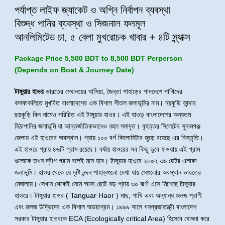
পর্যাপ্ত লাইফ জ্যাকেট ও অগ্নি নির্বাপন ব্যবস্থা
বিশুদ্ধ পানির ব্যবস্থা ও সিজনাল ফলমূল
আনলিমিটেড চা, ৫ বেলা মুখরোচক খাবার + ৪টি স্ন্যাক্স
Package Price 5,500 BDT to 8,500 BDT Perperson
(Depends on Boat & Journey Date)
টাঙ্গুয়ার হাওর
ভারতের মেঘালয়ের খাসিয়া, জৈন্তা পাহাড়ের পাদদেশে পাখিদের
কলকাকলিতে মুখরিত বাংলাদেশের এক বিশাল শীতল জলাভূমির নাম। নয়কুড়ি কান্দার
ছয়কুড়ি বিল নামেও পরিচিত এই টাঙ্গুয়ার হাওর। এই হাওড় বাংলাদেশের অন্যতম
মিঠাপানির জলাভূমি যা আন্তর্জাতিকভাবেও বহুল সমাদৃত। বৃহত্তর সিলেটের সুনামগঞ্জ
জেলায় এই হাওরের অবস্থান। প্রায় ১০০ বর্গ কিলোমিটার জুড়ে রয়েছে এর বিস্তৃতি।
এই হাওরে প্রায় ৪৬টি গ্রাম রয়েছে। বর্ষায় হাওরের সব কিছু ডুবে যাওয়ায় এই গ্রাম
গুলোকে তখন দ্বীপ গ্রাম বলেই মনে হবে। টাঙ্গুয়ার হাওরে ২৮০২.৩৬ হেক্টর এলাকা
জলাভূমি। হাওর থেকে যে দৃষ্টি নন্দন পাহাড়গুলো দেখা যায় সেগুলোর অবস্থান ভারতের
মেঘালয়ে। সেখান থেকেই নেমে আসা ছোট বড় প্রায় ৩০ ঝর্ণা এসে মিশেছে টাঙ্গুয়ার
হাওরে। টাঙ্গুয়ার হাওর ( Tanguar Haor ) মাছ, পাখি এবং অন্যান্য জলজ প্রাণী
এবং জলজ উদ্ভিদের এক বিশাল অভয়াশ্রম। ১৯৯৯ সালে গনপ্রজাতন্ত্রী বাংলাদেশ
সরকার টাঙ্গুয়ার হাওরকে ECA (Ecologically critical Area) হিসেবে ঘোষনা করে