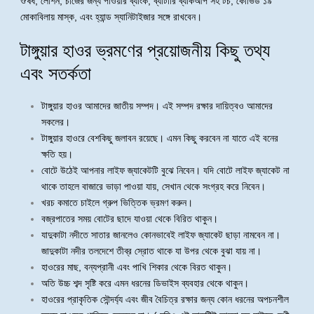
ঔষধ, লোশন, চার্জের জন্য পাওয়ার ব্যাংক, ব্যাটারি ব্যাকআপ সহ টর্চ, কোভিড ১৯
মোকাবিলায় মাস্ক, এবং হ্যান্ড স্যানিটাইজার সঙ্গে রাখবেন।
টাঙ্গুয়ার হাওর ভ্রমণের প্রয়োজনীয় কিছু তথ্য
এবং সতর্কতা
টাঙ্গুয়ার হাওর আমাদের জাতীয় সম্পদ। এই সম্পদ রক্ষার দায়িত্বও আমাদের
সকলের।
টাঙ্গুয়ার হাওরে বেশকিছু জলাবন রয়েছে। এমন কিছু করবেন না যাতে এই বনের
ক্ষতি হয়।
বোটে উঠেই আপনার লাইফ জ্যাকেটটি বুঝে নিবেন। যদি বোটে লাইফ জ্যাকেট না
থাকে তাহলে বাজারে ভাড়া পাওয়া যায়, সেখান থেকে সংগ্রহ করে নিবেন।
খরচ কমাতে চাইলে গ্রুপ ভিত্তিক ভ্রমণ করুন।
বজ্রপাতের সময় বোটের ছাদে যাওয়া থেকে বিরিত থাকুন।
যাদুকাটা নদীতে সাতার জানলেও কোনভাবেই লাইফ জ্যাকেট ছাড়া নামবেন না।
জাদুকাটা নদীর তলদেশে তীব্র স্রোত থাকে যা উপর থেকে বুঝা যায় না।
হাওরের মাছ, বন্যপ্রানী এবং পাখি শিকার থেকে বিরত থাকুন।
অতি উচ্চ শব্দ সৃষ্টি করে এমন ধরনের ডিভাইস ব্যবহার থেকে থাকুন।
হাওরের প্রাকৃতিক সৌন্দর্য্য এবং জীব বৈচিত্র রক্ষার জন্য কোন ধরনের অপচনশীল