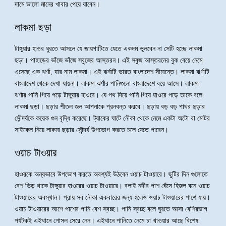
দামে ভালো মানের খাবার পেয়ে যাবেন।
লাকমা ছড়া
টাঙ্গুয়ার হাওর ঘুরতে আসলে যে জায়গাটিতে যেতে একদম ভূলবেন না সেটি হচ্ছে লাকমা
ছড়া। পাহাড়ের ভাঁজে ভাঁজে সবুজের আস্তরন। এই সবুজ আস্তরনের বুক বেয়ে নেমে
এসেছে এক ঝর্ণা, যার নাম লাকমা। এই ঝর্নাটি ভারত বাংলাদেশ সীমান্তে। লাকমা ঝর্ণাটি
বাংলাদেশ থেকে দেখা যায়না। লাকমা ঝর্ণার পানিগুলো বাংলাদেশে বয়ে আসে। লাকমা
ঝর্ণার পানি গিয়ে পড়ে টাঙ্গুয়ার হাওরে। যে পথ দিয়ে পানি গিয়ে হাওরে পড়ে তাকে বলে
লাকমা ছড়া। ছড়ার শীতল জল আপনাকে প্রনবন্ত করবে। ছড়ায় বড় বড় পাথর ছড়ার
সৌন্দর্যকে কয়েক গুন বৃদ্ধি করেছে। ট্যাকের ঘাটে নৌকা থেকে নেমে একটা অটো বা মোটর
সাইকেল নিয়ে লাকমা ছড়ার সৌন্দর্য উপভোগ করতে চলে যেতে পারেন।
ওয়াচ টাওয়ার
হাওরকে অন্যভাবে উপভোগ করতে অবশ্যই উঠবেন ওয়াচ টাওয়ারে। ছুটির দিন গুলোতে
বেশ ভিড় থাকে টাঙ্গুয়ার হাওরের ওয়াচ টাওয়ারে। বলাই নদীর পাশ ঘেঁসে হিজল বনে ওয়াচ
টাওয়ারের অবস্থান। প্রায় সব নৌকা একবারের জন্য হলেও ওয়াচ টাওয়ারের পাশে যায়।
ওয়াচ টাওয়ারের আশে পাশের পানি বেশ স্বচ্ছ। পানি স্বচ্ছ বলে ঘুরতে আসা বেশিরভাগ
পর্যটকই এইখানে গোসল সেরে নেন। এইখানে পানিতে নেমে চা খাওয়ার আছে বিশেষ