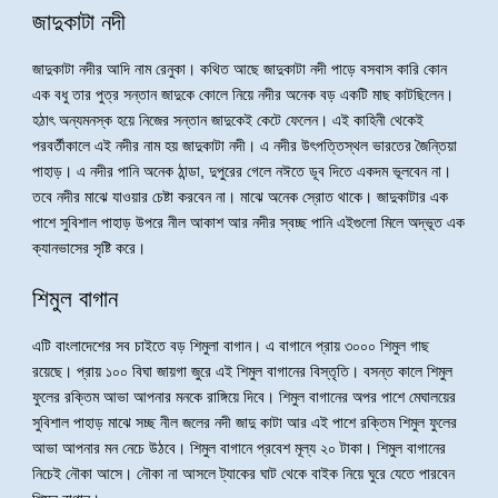
জাদুকাটা নদী
জাদুকাটা নদীর আদি নাম রেনুকা। কথিত আছে জাদুকাটা নদী পাড়ে বসবাস কারি কোন
এক বধু তার পুত্র সন্তান জাদুকে কোলে নিয়ে নদীর অনেক বড় একটি মাছ কাটছিলেন।
হঠাৎ অন্যমনস্ক হয়ে নিজের সন্তান জাদুকেই কেটে ফেলেন। এই কাহিনী থেকেই
পরবর্তীকালে এই নদীর নাম হয় জাদুকাটা নদী। এ নদীর উৎপত্তিস্থল ভারতের জৈন্তিয়া
পাহাড়। এ নদীর পানি অনেক ঠান্ডা, দুপুরের গেলে নঈতে ডূব দিতে একদম ভূলবেন না।
তবে নদীর মাঝে যাওয়ার চেষ্টা করবেন না। মাঝে অনেক স্রোত থাকে। জাদুকাটার এক
পাশে সুবিশাল পাহাড় উপরে নীল আকাশ আর নদীর স্বচ্ছ পানি এইগুলো মিলে অদ্ভূত এক
ক্যানভাসের সৃষ্টি করে।
শিমুল বাগান
এটি বাংলাদেশের সব চাইতে বড় শিমুলা বাগান। এ বাগানে প্রায় ৩০০০ শিমুল গাছ
রয়েছে। প্রায় ১০০ বিঘা জায়গা জুরে এই শিমুল বাগানের বিস্তৃতি। বসন্ত কালে শিমুল
ফুলের রক্তিম আভা আপনার মনকে রাঙ্গিয়ে দিবে। শিমুল বাগানের অপর পাশে মেঘালয়ের
সুবিশাল পাহাড় মাঝে সচ্ছ নীল জলের নদী জাদু কাটা আর এই পাশে রক্তিম শিমুল ফুলের
আভা আপনার মন নেচে উঠবে। শিমুল বাগানে প্রবেশ মূল্য ২০ টাকা। শিমুল বাগানের
নিচেই নৌকা আসে। নৌকা না আসলে ট্যাকের ঘাট থেকে বাইক নিয়ে ঘুরে যেতে পারবেন