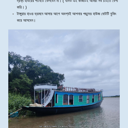
দ্রব্য হাওরের পানিতে ফেলবেন না। ( যদিও এই কাজটিই আমরা সব চাইতে বেশী
করি। )
টাঙ্গুয়ার হাওর ভ্রমনে আসার আগে অবশ্যই আপনার পছন্দের হাউজ বোটটি বুকিং
করে আসবেন।