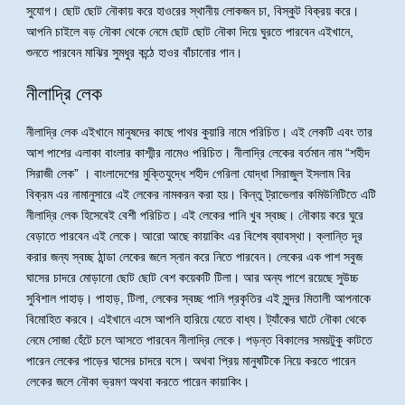
সুযোগ। ছোট ছোট নৌকায় করে হাওরের স্থানীয় লোকজন চা, বিস্কুট বিক্রয় করে।
আপনি চাইলে বড় নৌকা থেকে নেমে ছোট ছোট নৌকা দিয়ে ঘুরতে পারবেন এইখানে,
শুনতে পারবেন মাঝির সুমধুর কন্ঠে হাওর বাঁচানোর গান।
নীলাদ্রি লেক
নীলাদ্রি লেক এইখানে মানুষদের কাছে পাথর কুয়ারি নামে পরিচিত। এই লেকটি এবং তার
আশ পাশের এলাকা বাংলার কাশ্মীর নামেও পরিচিত। নীলাদ্রি লেকের বর্তমান নাম “শহীদ
সিরাজী লেক” । বাংলাদেশের মুক্তিযুদ্ধে শহীদ গেরিলা যোদ্ধা সিরাজুল ইসলাম বির
বিক্রম এর নামানুসারে এই লেকের নামকরন করা হয়। কিন্তু ট্রাভেলার কমিউনিটিতে এটি
নীলাদ্রি লেক হিসেবেই বেশী পরিচিত। এই লেকের পানি খুব স্বচ্ছ। নৌকায় করে ঘুরে
বেড়াতে পারবেন এই লেকে। আরো আছে কায়াকিং এর বিশেষ ব্যাবস্থা। ক্লান্তি দূর
করার জন্য স্বচ্ছ ঠান্ডা লেকের জলে স্নান করে নিতে পারবেন। লেকের এক পাশ সবুজ
ঘাসের চাদরে মোড়ানো ছোট ছোট বেশ কয়েকটি টিলা। আর অন্য পাশে রয়েছে সুউচ্চ
সুবিশাল পাহাড়। পাহাড়, টিলা, লেকের স্বচ্ছ পানি প্রকৃতির এই সুন্দর মিতালী আপনাকে
বিমোহিত করবে। এইখানে এসে আপনি হারিয়ে যেতে বাধ্য। ট্যাঁকের ঘাটে নৌকা থেকে
নেমে সোজা হেঁটে চলে আসতে পারবেন নীলাদ্রি লেকে। পড়ন্ত বিকালের সময়টুকু কাটতে
পারেন লেকের পাড়ের ঘাসের চাদরে বসে। অথবা প্রিয় মানুষটিকে নিয়ে করতে পারেন
লেকের জলে নৌকা ভ্রমণ অথবা করতে পারেন কায়াকিং।