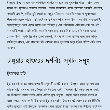
টাঙ্গুয়ার হাওর আসতে হলে আপনাকে প্রথমে আসতে হবে সুনামগঞ্জ শহরে। ঢাকা থেকে
সড়ক পথে সুনামগঞ্জ আসতে পারবেন। ঢাকার সায়দাবাদ থেকে প্রতিদিন শ্যামলী এন আর,
শ্যামলী এস পি, হানিফ এন্টারপ্রাইজ, মামুন পরিবহনের নন এসি বাসগুলো সুনামগঞ্জের
উদ্দ্যেশ্যে ছেড়ে আসে। এই রুটে নন এসি বাস ভাড়া ৮০০ টাকা। মহাখালী, এয়ারপোর্ট,
আব্দুল্লাহপুর থেকে ছেড়ে আসে এনা পরিবহন। এনা পরিবহনের এসি বাস এবং নন এসি
বাস দুইই আছে। এই রুটের নন এসি বাসে ভাড়া ৮০০ টাকা এবং এসি বাসের ভাড়া
১২০০ টাকা। সুনামগঞ্জ শহর থেকে লেগুনা, সি এন জি অথবা বাইকে করে চলে আসুন
তাহিরপুর বাজার, এই বাজারের ঘাট থেকেই হাওর ভ্রমণের জন্য ইঞ্জিন চালিত বোট পেয়ে
যাবেন।
টাঙ্গুয়ার হাওরের দর্শনীয় স্থান সমূহ
ট্যাকের হাট
ট্যাকের হাট ভারত বাংলাদেশের সীমান্তবর্তী একটি বাজার। টাঙ্গুয়ার হাওর ভ্রমণে যারা
আসেন তারা একবার হলে বেড়িয়ে যান ট্যাকের হাটে। ট্যাকের ঘাটে নৌকা নোঙ্গর করার
পর বিকেলের সময়টা সবাই এদিক সেদিক ঘুরে বেড়ায়। সন্ধ্যা বেলায় হালকা খাবার বা
ভাজা পোড়া খেতে সবাই ভিড় জমায় ট্যাকের হাটে। ট্যাকের ঘাট থেকে ০৩-০৪ মিনিটের
হাটার দুরুত্বে এই বাজারের অবস্থান। যারা বাজেট ট্যুরে আসেন তারা ট্যাকের হাটে কম