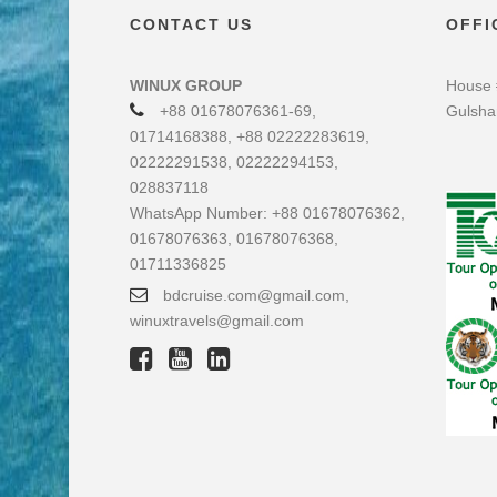
CONTACT US
OFFI
WINUX GROUP
House 
+88 01678076361-69,
Gulsha
01714168388, +88 02222283619,
02222291538, 02222294153,
028837118
WhatsApp Number: +88 01678076362,
01678076363, 01678076368,
01711336825
bdcruise.com@gmail.com,
winuxtravels@gmail.com