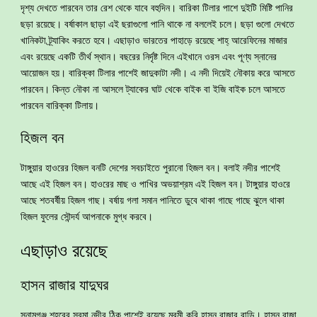
দৃশ্য দেখতে পারবেন তার রেশ থেকে যাবে বহুদিন। বারিকা টিলার পাশে দুইটি মিষ্টি পানির
ছড়া রয়েছে। বর্ষাকাল ছাড়া এই ছরাগুলো পানি থাকে না বললেই চলে। ছড়া গুলো দেখতে
খানিকটা ট্র্যাকিং করতে হবে। এছাড়াও ভারতের পাহাড়ে রয়েছে শাহ্ আরেফিনের মাজার
এবং রয়েছে একটি তীর্থ স্থান। বছরের নির্দৃষ্ট দিনে এইখানে ওরস এবং পূণ্য স্নানের
আয়োজন হয়। বারিক্কা টিলার পাশেই জাদুকাটা নদী। এ নদী দিয়েই নৌকায় করে আসতে
পারবেন। কিন্ত নৌকা না আসলে ট্যাকের ঘাট থেকে বাইক বা ইজি বাইক চলে আসতে
পারবেন বারিক্কা টিলায়।
হিজল বন
টাঙ্গুয়ার হাওরের হিজল বনটি দেশের সবচাইতে পুরানো হিজল বন। বলাই নদীর পাশেই
আছে এই হিজল বন। হাওরের মাছ ও পাখির অভয়াশ্রম এই হিজল বন। টাঙ্গুয়ার হাওরে
আছে শতবর্ষীয় হিজল গাছ। বর্ষায় গলা সমান পানিতে ডুবে থাকা গাছে গাছে ঝুলে থাকা
হিজল ফুলের সৌন্দর্য আপনাকে মুগ্ধ করবে।
এছাড়াও রয়েছে
হাসন রাজার যাদুঘর
সুনামগঞ্জ শহরের সুরমা নদীর ঠিক পাশেই রয়েছে মরমী কবি হাসন রাজার বাড়ি। হাসন রাজা