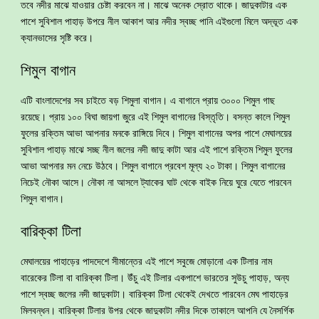
তবে নদীর মাঝে যাওয়ার চেষ্টা করবেন না। মাঝে অনেক স্রোত থাকে। জাদুকাটার এক
পাশে সুবিশাল পাহাড় উপরে নীল আকাশ আর নদীর স্বচ্ছ পানি এইগুলো মিলে অদ্ভূত এক
ক্যানভাসের সৃষ্টি করে।
শিমুল বাগান
এটি বাংলাদেশের সব চাইতে বড় শিমুলা বাগান। এ বাগানে প্রায় ৩০০০ শিমুল গাছ
রয়েছে। প্রায় ১০০ বিঘা জায়গা জুরে এই শিমুল বাগানের বিস্তৃতি। বসন্ত কালে শিমুল
ফুলের রক্তিম আভা আপনার মনকে রাঙ্গিয়ে দিবে। শিমুল বাগানের অপর পাশে মেঘালয়ের
সুবিশাল পাহাড় মাঝে সচ্ছ নীল জলের নদী জাদু কাটা আর এই পাশে রক্তিম শিমুল ফুলের
আভা আপনার মন নেচে উঠবে। শিমুল বাগানে প্রবেশ মূল্য ২০ টাকা। শিমুল বাগানের
নিচেই নৌকা আসে। নৌকা না আসলে ট্যাকের ঘাট থেকে বাইক নিয়ে ঘুরে যেতে পারবেন
শিমুল বাগান।
বারিক্কা টিলা
মেঘালয়ের পাহাড়ের পাদদেশে সীমান্তের এই পাশে সবুজে মোড়ানো এক টিলার নাম
বারেকের টিলা বা বারিক্কা টিলা। উঁচু এই টিলার একপাশে ভারতের সুউচু পাহাড়, অন্য
পাশে স্বচ্ছ জলের নদী জাদুকাটা। বারিক্কা টিলা থেকেই দেখতে পারবেন মেঘ পাহাড়ের
মিলবন্ধন। বারিক্কা টিলার উপর থেকে জাদুকাটা নদীর দিকে তাকালে আপনি যে নৈসর্গিক