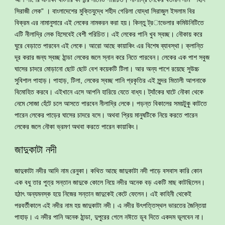
সিরাজী লেক” । বাংলাদেশের মুক্তিযুদ্ধে শহীদ গেরিলা যোদ্ধা সিরাজুল ইসলাম বির
বিক্রম এর নামানুসারে এই লেকের নামকরন করা হয়। কিন্তু ট্রাভেলার কমিউনিটিতে
এটি নীলাদ্রি লেক হিসেবেই বেশী পরিচিত। এই লেকের পানি খুব স্বচ্ছ। নৌকায় করে
ঘুরে বেড়াতে পারবেন এই লেকে। আরো আছে কায়াকিং এর বিশেষ ব্যাবস্থা। ক্লান্তি
দূর করার জন্য স্বচ্ছ ঠান্ডা লেকের জলে স্নান করে নিতে পারবেন। লেকের এক পাশ সবুজ
ঘাসের চাদরে মোড়ানো ছোট ছোট বেশ কয়েকটি টিলা। আর অন্য পাশে রয়েছে সুউচ্চ
সুবিশাল পাহাড়। পাহাড়, টিলা, লেকের স্বচ্ছ পানি প্রকৃতির এই সুন্দর মিতালী আপনাকে
বিমোহিত করবে। এইখানে এসে আপনি হারিয়ে যেতে বাধ্য। ট্যাঁকের ঘাটে নৌকা থেকে
নেমে সোজা হেঁটে চলে আসতে পারবেন নীলাদ্রি লেকে। পড়ন্ত বিকালের সময়টুকু কাটতে
পারেন লেকের পাড়ের ঘাসের চাদরে বসে। অথবা প্রিয় মানুষটিকে নিয়ে করতে পারেন
লেকের জলে নৌকা ভ্রমণ অথবা করতে পারেন কায়াকিং।
জাদুকাটা নদী
জাদুকাটা নদীর আদি নাম রেনুকা। কথিত আছে জাদুকাটা নদী পাড়ে বসবাস কারি কোন
এক বধু তার পুত্র সন্তান জাদুকে কোলে নিয়ে নদীর অনেক বড় একটি মাছ কাটছিলেন।
হঠাৎ অন্যমনস্ক হয়ে নিজের সন্তান জাদুকেই কেটে ফেলেন। এই কাহিনী থেকেই
পরবর্তীকালে এই নদীর নাম হয় জাদুকাটা নদী। এ নদীর উৎপত্তিস্থল ভারতের জৈন্তিয়া
পাহাড়। এ নদীর পানি অনেক ঠান্ডা, দুপুরের গেলে নঈতে ডূব দিতে একদম ভূলবেন না।