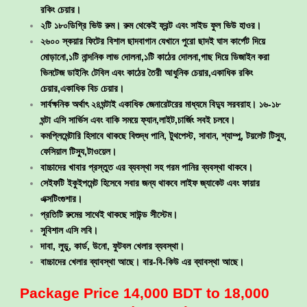
রকিং চেয়ার।
২টি ১৮০ডিগ্রি ভিউ রুম। রুম থেকেই ফ্রন্ট এবং সাইড ফুল ভিউ হাওর।
২৬০০ স্কয়ার ফিটের বিশাল ছাদবাগান যেখানে পুরো ছাদই ঘাস কার্পেট দিয়ে
মোড়ানো,১টি নান্দনিক লাভ দোলনা,১টি কাঠের দোলনা,গাছ দিয়ে ডিজাইন করা
ভিনটেজ ডাইনিং টেবিল এবং কাঠের তৈরী আধুনিক চেয়ার,একাধিক রকিং
চেয়ার,একাধিক বিচ চেয়ার।
সার্বক্ষনিক অর্থাৎ ২৪ঘন্টাই একাধিক জেনারেটরের মাধ্যমে বিদ্যু সরবরাহ। ১৬-১৮
ঘন্টা এসি সার্ভিস এবং বাকি সময়ে ফ্যান,লাইট,চার্জিং সবই চলবে।
কমপ্লিমেন্টারি হিসাবে থাকছে বিশুদ্ধ পানি, টুথপেস্ট, সাবান, শ্যাম্পু, টয়লেট টিস্যু,
ফেসিয়াল টিস্যু,টাওয়েল।
বাচ্চাদের খাবার প্রস্তুত এর ব্যবস্থা সহ গরম পানির ব্যবস্থা থাকবে।
সেইফটি ইকুইপমেন্ট হিসেবে সবার জন্য থাকবে লাইফ জ্যাকেট এবং ফায়ার
এক্সটিংগুশার।
প্রতিটি রুমের সাথেই থাকছে সাউন্ড সীস্টেম।
সুবিশাল এসি লবি।
দাবা, লুডু, কার্ড, উনো, ফুটবল খেলার ব্যবস্থা।
বাচ্চাদের খেলার ব্যাবস্থা আছে। বার-বি-কিউ এর ব্যাবস্থা আছে।
Package Price 14,000 BDT to 18,000