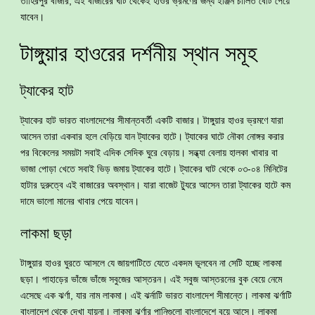
তাহিরপুর বাজার, এই বাজারের ঘাট থেকেই হাওর ভ্রমণের জন্য ইঞ্জিন চালিত বোট পেয়ে
যাবেন।
টাঙ্গুয়ার হাওরের দর্শনীয় স্থান সমূহ
ট্যাকের হাট
ট্যাকের হাট ভারত বাংলাদেশের সীমান্তবর্তী একটি বাজার। টাঙ্গুয়ার হাওর ভ্রমণে যারা
আসেন তারা একবার হলে বেড়িয়ে যান ট্যাকের হাটে। ট্যাকের ঘাটে নৌকা নোঙ্গর করার
পর বিকেলের সময়টা সবাই এদিক সেদিক ঘুরে বেড়ায়। সন্ধ্যা বেলায় হালকা খাবার বা
ভাজা পোড়া খেতে সবাই ভিড় জমায় ট্যাকের হাটে। ট্যাকের ঘাট থেকে ০৩-০৪ মিনিটের
হাটার দুরুত্বে এই বাজারের অবস্থান। যারা বাজেট ট্যুরে আসেন তারা ট্যাকের হাটে কম
দামে ভালো মানের খাবার পেয়ে যাবেন।
লাকমা ছড়া
টাঙ্গুয়ার হাওর ঘুরতে আসলে যে জায়গাটিতে যেতে একদম ভূলবেন না সেটি হচ্ছে লাকমা
ছড়া। পাহাড়ের ভাঁজে ভাঁজে সবুজের আস্তরন। এই সবুজ আস্তরনের বুক বেয়ে নেমে
এসেছে এক ঝর্ণা, যার নাম লাকমা। এই ঝর্নাটি ভারত বাংলাদেশ সীমান্তে। লাকমা ঝর্ণাটি
বাংলাদেশ থেকে দেখা যায়না। লাকমা ঝর্ণার পানিগুলো বাংলাদেশে বয়ে আসে। লাকমা