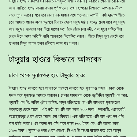
টাঙ্গুয়ার হাওর ভ্রমণের সব চাইতে উপযুক্ত সময় বর্ষাকাল। ভারতের মেঘালয় থেকে বয়ে
আসা পানিতে হাওর কানায় কানায় পূর্ণ থাকে। তখন হাওরের বিশালতা আপনাকে ভীষণ
ভাবে মুগ্ধ করবে। মনে হবে কোন এক সাগরে এসে পড়েছেন আপনি। বর্ষা ছাড়াও শীতে
চলে আসতে পারেন হাওর ভ্রমণে দিগন্ত জোড়া সবুজ মাঠ। যতদূর চোখ যাবে শুধু সবুজ
আর সবুজ। হাওরের মাঝ দিয়ে সাপের মত এঁকে বেঁকে চলা নদী, এবং সূদুর সাইবেরিয়া
থেকে উড়ে আসা অতিথি পাখি আপনাকে বিমোহিত করবে। শীতে শিমুল ফুল ফোটে বলে
হাওরের শিমুল বাগান তখন রক্তিম আভা ধারণ করে।
টাঙ্গুয়ার হাওরে কিভাবে আসবেন
ঢাকা থেকে সুনামগঞ্জ হয়ে টাঙ্গুয়ার হাওর
টাঙ্গুয়ার হাওর আসতে হলে আপনাকে প্রথমে আসতে হবে সুনামগঞ্জ শহরে। ঢাকা থেকে
সড়ক পথে সুনামগঞ্জ আসতে পারবেন। ঢাকার সায়দাবাদ থেকে প্রতিদিন শ্যামলী এন আর,
শ্যামলী এস পি, হানিফ এন্টারপ্রাইজ, মামুন পরিবহনের নন এসি বাসগুলো সুনামগঞ্জের
উদ্দ্যেশ্যে ছেড়ে আসে। এই রুটে নন এসি বাস ভাড়া ৮০০ টাকা। মহাখালী, এয়ারপোর্ট,
আব্দুল্লাহপুর থেকে ছেড়ে আসে এনা পরিবহন। এনা পরিবহনের এসি বাস এবং নন এসি
বাস দুইই আছে। এই রুটের নন এসি বাসে ভাড়া ৮০০ টাকা এবং এসি বাসের ভাড়া
১২০০ টাকা। সুনামগঞ্জ শহর থেকে লেগুনা, সি এন জি অথবা বাইকে করে চলে আসুন