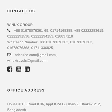
CONTACT US
WINUX GROUP
+88 01678076361-69, 01714168388, +88 02222283619,
02222291538, 02222294153, 028837118
WhatsApp Number: +88 01678076362, 01678076363,
01678076368, 01711336825
bdcruise.com@gmail.com,
winuxtravels@gmail.com
OFFICE ADDRESS
House # 16, Road # 36, Appt # 2A Gulshan-2, Dhaka-1212,
Bangladesh.