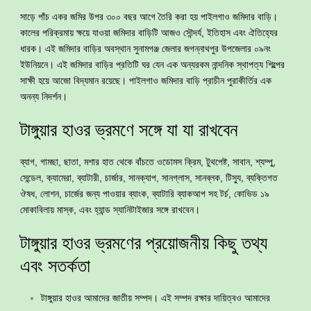
সাড়ে পাঁচ একর জমির উপর ৩০০ বছর আগে তৈরি করা হয় পাইলগাও জমিদার বাড়ি।
কালের পরিক্রমায় ক্ষয়ে যাওয়া জমিদার বাড়িটি আজও সৌন্দর্য, ইতিহাস এবং ঐতিহ্যের
ধারক। এই জমিদার বাড়ির অবস্থান সুনামগঞ্জ জেলার জগন্নাথপুর উপজেলার ০৯নং
ইউনিয়নে। এই জমিদার বাড়ির প্রতিটি ঘর যেন এক অন্যরকম নান্দনিক স্থাপত্য শিল্পের
সাক্ষী হয়ে আজো বিদ্যমান রয়েছে। পাইলগাও জমিদার বাড়ি প্রাচীন পুরাকীর্তির এক
অনন্য নিদর্শন।
টাঙ্গুয়ার হাওর ভ্রমণে সঙ্গে যা যা রাখবেন
ব্যাগ, গামছা, ছাতা, মশার হাত থেকে বাঁচতে ওডোমস ক্রিম, টুথপেষ্ট, সাবান, শ্যম্পু,
সেন্ডেল, ক্যামেরা, ব্যাটারী, চার্জার, সানক্যাপ, সানগ্লাস, সানব্লক, টিস্যু, ব্যক্তিগত
ঔষধ, লোশন, চার্জের জন্য পাওয়ার ব্যাংক, ব্যাটারি ব্যাকআপ সহ টর্চ, কোভিড ১৯
মোকাবিলায় মাস্ক, এবং হ্যান্ড স্যানিটাইজার সঙ্গে রাখবেন।
টাঙ্গুয়ার হাওর ভ্রমণের প্রয়োজনীয় কিছু তথ্য
এবং সতর্কতা
টাঙ্গুয়ার হাওর আমাদের জাতীয় সম্পদ। এই সম্পদ রক্ষার দায়িত্বও আমাদের