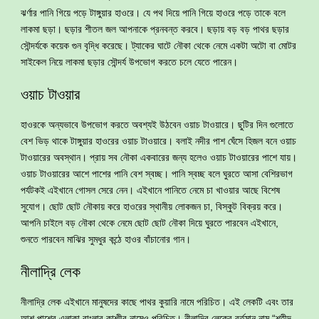
ঝর্ণার পানি গিয়ে পড়ে টাঙ্গুয়ার হাওরে। যে পথ দিয়ে পানি গিয়ে হাওরে পড়ে তাকে বলে
লাকমা ছড়া। ছড়ার শীতল জল আপনাকে প্রনবন্ত করবে। ছড়ায় বড় বড় পাথর ছড়ার
সৌন্দর্যকে কয়েক গুন বৃদ্ধি করেছে। ট্যাকের ঘাটে নৌকা থেকে নেমে একটা অটো বা মোটর
সাইকেল নিয়ে লাকমা ছড়ার সৌন্দর্য উপভোগ করতে চলে যেতে পারেন।
ওয়াচ টাওয়ার
হাওরকে অন্যভাবে উপভোগ করতে অবশ্যই উঠবেন ওয়াচ টাওয়ারে। ছুটির দিন গুলোতে
বেশ ভিড় থাকে টাঙ্গুয়ার হাওরের ওয়াচ টাওয়ারে। বলাই নদীর পাশ ঘেঁসে হিজল বনে ওয়াচ
টাওয়ারের অবস্থান। প্রায় সব নৌকা একবারের জন্য হলেও ওয়াচ টাওয়ারের পাশে যায়।
ওয়াচ টাওয়ারের আশে পাশের পানি বেশ স্বচ্ছ। পানি স্বচ্ছ বলে ঘুরতে আসা বেশিরভাগ
পর্যটকই এইখানে গোসল সেরে নেন। এইখানে পানিতে নেমে চা খাওয়ার আছে বিশেষ
সুযোগ। ছোট ছোট নৌকায় করে হাওরের স্থানীয় লোকজন চা, বিস্কুট বিক্রয় করে।
আপনি চাইলে বড় নৌকা থেকে নেমে ছোট ছোট নৌকা দিয়ে ঘুরতে পারবেন এইখানে,
শুনতে পারবেন মাঝির সুমধুর কন্ঠে হাওর বাঁচানোর গান।
নীলাদ্রি লেক
নীলাদ্রি লেক এইখানে মানুষদের কাছে পাথর কুয়ারি নামে পরিচিত। এই লেকটি এবং তার
আশ পাশের এলাকা বাংলার কাশ্মীর নামেও পরিচিত। নীলাদ্রি লেকের বর্তমান নাম “শহীদ