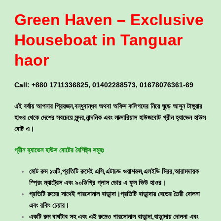
Green Haven – Exclusive
Houseboat in Tanguar
haor
Call: +880 1711336825, 01402288573, 01678076361-69
এই বর্ষায় আপনার প্রিয়জন,বন্ধুবান্ধব অথবা অফিস কলিগদের নিয়ে ঘুড়ে আসুন টাঙ্গুয়ার
হাওর থেকে দেশের সবচেয়ে সুন্দর,নান্দনিক এবং লাক্সারিয়াস হাউজবোট গ্রীন হ্যাভেন হাউস
বোট এ।
গ্রীন হ্যাভেন
হাউস
বোটের বৈশিষ্ট্য সমূহঃ
মোট রুম ১৩টি,প্রতিটি রুমেই এসি,এটাচড ওয়াশরুম,এলইডি মিরর,আরামদায়ক
স্প্রিং ম্যাট্রেস এবং ৯০ডিগ্রি গ্লাস ডোর এ ফুল ভিউ হাওর।
প্রতিটি রুমের সাথেই পারসোনাল বাড়ান্দা।প্রতিটি বাড়ান্দায় বেতের তৈরী দোলনা
এবং রকিং চেয়ার।
একটি রুম বাথটাব সহ এবং এই রুমেও পারসোনাল বাড়ান্দা,বাড়ান্দায় দোলনা এবং