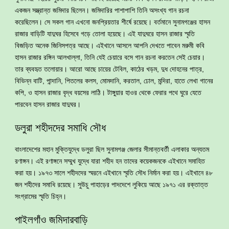
একজন সম্ভ্রান্ত জমিদার ছিলেন। জমিদারির পাশাপাশি তিনি অসংখ্য গান রচনা
করেছিলেন। সে সকল গান এখনো জনপ্রিয়তার শীর্ষে রয়েছে। বর্তমানে সুনামগঞ্জের হাসন
রাজার বাড়িটি যাদুঘর হিসেবে গড়ে তোলা হয়েছে। এই যাদুঘরে হাসন রাজার স্মৃতি
বিজড়িত অনেক জিনিসপত্র আছে। এইখানে আসলে আপনি দেখতে পাবেন মরুমী কবি
হাসন রাজার রঙ্গিন আলখাল্লা, তিনি যেই চেয়ারে বসে গান রচনা করতেন সেই চেয়ার।
তার ব্যবহৃত তলোয়ার। আরো আছে চায়ের টেবিল, কাঠের খড়ম, দুধ দোহনের পাত্র,
বিভিন্ন বাটি, পান্দানি, পিতলের কলস, মোমদানি, করতাল, ঢোল, মন্দিরা, হাতে লেখা গানের
কপি, ও হাসন রাজার বৃদ্ধ বয়সের লাঠি। টাঙ্গুয়ার হাওর থেকে ফেরার পথে ঘুরে যেতে
পারবেন হাসন রাজার যাদুঘর।
ডলুরা শহীদদের সমাধি সৌধ
বাংলাদেশের মহান মুক্তিযুদ্ধে ডলুরা ছিল সুনামগঞ্জ জেলার সীমান্তবর্তী এলাকার অন্যতম
রণাঙ্গন। এই রণাঙ্গনে সম্মুখ যুদ্ধে যারা শহীদ হন তাদের কয়েকজনকে এইখানে সমাহিত
করা হয়। ১৯৭৩ সালে শহীদদের স্মরনে এইখানে স্মৃতি সৌধ নির্মান করা হয়। এইখানে ৪৮
জন শহীদের সমাধি রয়েছে। সুউচু পাহাড়ের পাদদেশে লুকিয়ে আছে ১৯৭১ এর রক্তাত্ত
সংগ্রামের স্মৃতি চিহ্ন।
পাইলগাঁও জমিদারবাড়ি