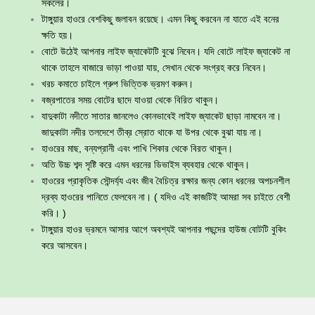
সকলের।
টাঙ্গুয়ার হাওরে বেশকিছু জলাবন রয়েছে। এমন কিছু করবেন না যাতে এই বনের
ক্ষতি হয়।
বোটে উঠেই আপনার লাইফ জ্যাকেটটি বুঝে নিবেন। যদি বোটে লাইফ জ্যাকেট না
থাকে তাহলে বাজারে ভাড়া পাওয়া যায়, সেখান থেকে সংগ্রহ করে নিবেন।
খরচ কমাতে চাইলে গ্রুপ ভিত্তিক ভ্রমণ করুন।
বজ্রপাতের সময় বোটের ছাদে যাওয়া থেকে বিরিত থাকুন।
যাদুকাটা নদীতে সাতার জানলেও কোনভাবেই লাইফ জ্যাকেট ছাড়া নামবেন না।
জাদুকাটা নদীর তলদেশে তীব্র স্রোত থাকে যা উপর থেকে বুঝা যায় না।
হাওরের মাছ, বন্যপ্রানী এবং পাখি শিকার থেকে বিরত থাকুন।
অতি উচ্চ শব্দ সৃষ্টি করে এমন ধরনের ডিভাইস ব্যবহার থেকে থাকুন।
হাওরের প্রাকৃতিক সৌন্দর্য্য এবং জীব বৈচিত্র রক্ষার জন্য কোন ধরনের অপচনশীল
দ্রব্য হাওরের পানিতে ফেলবেন না। ( যদিও এই কাজটিই আমরা সব চাইতে বেশী
করি। )
টাঙ্গুয়ার হাওর ভ্রমনে আসার আগে অবশ্যই আপনার পছন্দের হাউজ বোটটি বুকিং
করে আসবেন।