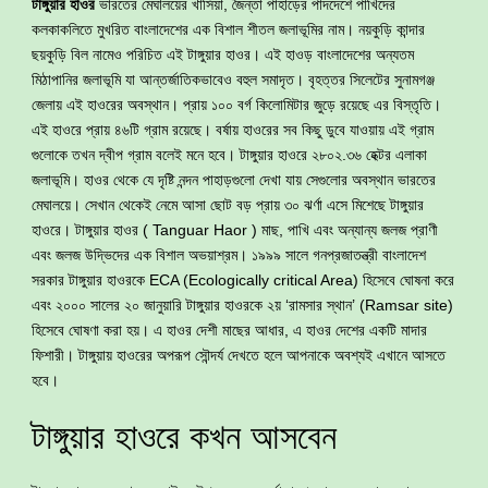
টাঙ্গুয়ার হাওর
ভারতের মেঘালয়ের খাসিয়া, জৈন্তা পাহাড়ের পাদদেশে পাখিদের
কলকাকলিতে মুখরিত বাংলাদেশের এক বিশাল শীতল জলাভূমির নাম। নয়কুড়ি কান্দার
ছয়কুড়ি বিল নামেও পরিচিত এই টাঙ্গুয়ার হাওর। এই হাওড় বাংলাদেশের অন্যতম
মিঠাপানির জলাভূমি যা আন্তর্জাতিকভাবেও বহুল সমাদৃত। বৃহত্তর সিলেটের সুনামগঞ্জ
জেলায় এই হাওরের অবস্থান। প্রায় ১০০ বর্গ কিলোমিটার জুড়ে রয়েছে এর বিস্তৃতি।
এই হাওরে প্রায় ৪৬টি গ্রাম রয়েছে। বর্ষায় হাওরের সব কিছু ডুবে যাওয়ায় এই গ্রাম
গুলোকে তখন দ্বীপ গ্রাম বলেই মনে হবে। টাঙ্গুয়ার হাওরে ২৮০২.৩৬ হেক্টর এলাকা
জলাভূমি। হাওর থেকে যে দৃষ্টি নন্দন পাহাড়গুলো দেখা যায় সেগুলোর অবস্থান ভারতের
মেঘালয়ে। সেখান থেকেই নেমে আসা ছোট বড় প্রায় ৩০ ঝর্ণা এসে মিশেছে টাঙ্গুয়ার
হাওরে। টাঙ্গুয়ার হাওর ( Tanguar Haor ) মাছ, পাখি এবং অন্যান্য জলজ প্রাণী
এবং জলজ উদ্ভিদের এক বিশাল অভয়াশ্রম। ১৯৯৯ সালে গনপ্রজাতন্ত্রী বাংলাদেশ
সরকার টাঙ্গুয়ার হাওরকে ECA (Ecologically critical Area) হিসেবে ঘোষনা করে
এবং ২০০০ সালের ২০ জানুয়ারি টাঙ্গুয়ার হাওরকে ২য় ‘রামসার স্থান’ (Ramsar site)
হিসেবে ঘোষণা করা হয়। এ হাওর দেশী মাছের আধার, এ হাওর দেশের একটি মাদার
ফিশারী। টাঙ্গুয়ায় হাওরের অপরূপ সৌন্দর্য দেখতে হলে আপনাকে অবশ্যই এখানে আসতে
হবে।
টাঙ্গুয়ার হাওরে কখন আসবেন