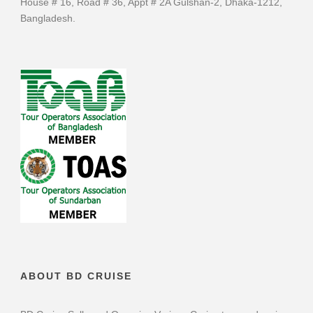
House # 16, Road # 36, Appt # 2A Gulshan-2, Dhaka-1212,
Bangladesh.
ABOUT BD CRUISE