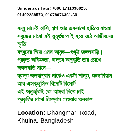
Sundarban Tour: +880 1711336825,
01402288573, 01678076361-69
বন্ধু মানেই হাসি, গল্প আর একসাথে হারিয়ে যাওয়া
সবুজের মাঝে এই মুহূর্তগুলোই হয়ে ওঠে আজীবনের
স্মৃতি
বন্ধুদের নিয়ে এমন আনন্দ—শুধুই জঙ্গলবাড়ি।
প্রকৃত অভিজ্ঞতা, বাস্তব অনুভূতি তার চোখে
জঙ্গলবাড়ি মানে—
ব্যস্ত জলযাত্রার মাঝেও একটা শান্ত, লাক্সারিয়াস
আর এক্সক্লুসিভ রিমোট রিসোর্ট
এই অনুভূতিই তো আমরা দিতে চাই—
প্রকৃতির মাঝে নিঃশ্বাস নেওয়ার অবকাশ
Location:
Dhangmari Road,
Khulna, Bangladesh