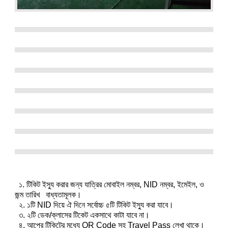
১. টিকিট ইস্যু করার জন্য যাত্রির মোবাইল নম্বর, NID নম্বর, ইমেইল, ও
জন্ম তারিখ বাধ্যতামূলক।
২. ১টি NID দিয়ে ঐ দিনে সর্বোচ্চ ৫টি টিকিট ইস্যু করা যাবে।
৩. ২টি ডেক/ক্লাসের টিকেট একসাথে কাটা যাবে না।
৪. আপের টিকিটের মধ্যে QR Code সহ Travel Pass লেখা থাকে।