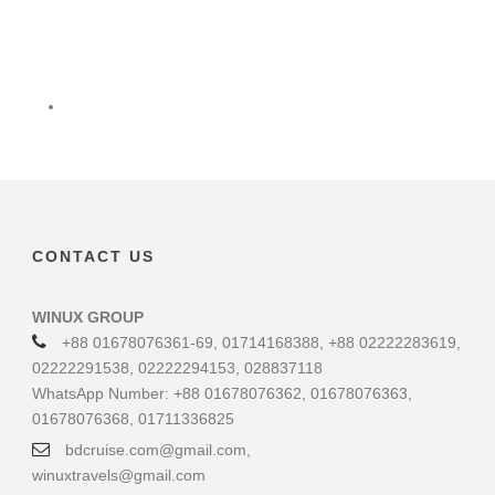
CONTACT US
WINUX GROUP
+88 01678076361-69, 01714168388, +88 02222283619,
02222291538, 02222294153, 028837118
WhatsApp Number: +88 01678076362, 01678076363,
01678076368, 01711336825
bdcruise.com@gmail.com,
winuxtravels@gmail.com