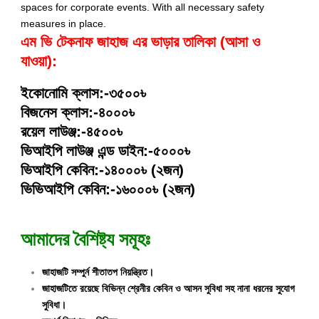
spaces for corporate events. With all necessary safety
measures in place.
এম ভি টেকনাফ জাহাজ এর ভাড়ার তালিকা (আসা ও
যাওয়া):
ইকোনোমি ক্লাস:-৩৫০০৳
বিজনেস ক্লাস:-৪০০০৳
রয়েল লাউঞ্জ:-৪৫০০৳
ভিআইপি লাউঞ্জ এন্ড ডাইন:-৫০০০৳
ভিআইপি কেবিন:-১৪০০০৳ (২জন)
ভিভিআইপি কেবিন:-১৬০০০৳ (২জন)
আমাদের বৈশিষ্ট্য সমূহঃ
জাহাজটি সম্পুর্ন শীতাতপ নিয়ন্ত্রিত।
জাহাজটিতে রয়েছে বিভিন্ন শ্রেনীর কেবিন ও আসন সুবিধা সহ নানা ধরনের সুযোগ
সুবিধা।