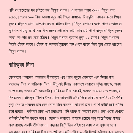
এটি বাংলাদেশের সব চাইতে বড় শিমুলা বাগান। এ বাগানে প্রায় ৩০০০ শিমুল গাছ
রয়েছে। প্রায় ১০০ বিঘা জায়গা জুরে এই শিমুল বাগানের বিস্তৃতি। বসন্ত কালে শিমুল
ফুলের রক্তিম আভা আপনার মনকে রাঙ্গিয়ে দিবে। শিমুল বাগানের অপর পাশে মেঘালয়ের
সুবিশাল পাহাড় মাঝে সচ্ছ নীল জলের নদী জাদু কাটা আর এই পাশে রক্তিম শিমুল ফুলের
আভা আপনার মন নেচে উঠবে। শিমুল বাগানে প্রবেশ মূল্য ২০ টাকা। শিমুল বাগানের
নিচেই নৌকা আসে। নৌকা না আসলে ট্যাকের ঘাট থেকে বাইক নিয়ে ঘুরে যেতে পারবেন
শিমুল বাগান।
বারিক্কা টিলা
মেঘালয়ের পাহাড়ের পাদদেশে সীমান্তের এই পাশে সবুজে মোড়ানো এক টিলার নাম
বারেকের টিলা বা বারিক্কা টিলা। উঁচু এই টিলার একপাশে ভারতের সুউচু পাহাড়, অন্য
পাশে স্বচ্ছ জলের নদী জাদুকাটা। বারিক্কা টিলা থেকেই দেখতে পারবেন মেঘ পাহাড়ের
মিলবন্ধন। বারিক্কা টিলার উপর থেকে জাদুকাটা নদীর দিকে তাকালে আপনি যে নৈসর্গিক
দৃশ্য দেখতে পারবেন তার রেশ থেকে যাবে বহুদিন। বারিকা টিলার পাশে দুইটি মিষ্টি পানির
ছড়া রয়েছে। বর্ষাকাল ছাড়া এই ছরাগুলো পানি থাকে না বললেই চলে। ছড়া গুলো দেখতে
খানিকটা ট্র্যাকিং করতে হবে। এছাড়াও ভারতের পাহাড়ে রয়েছে শাহ্ আরেফিনের মাজার
এবং রয়েছে একটি তীর্থ স্থান। বছরের নির্দৃষ্ট দিনে এইখানে ওরস এবং পূণ্য স্নানের
আয়োজন হয়। বারিক্কা টিলার পাশেই জাদুকাটা নদী। এ নদী দিয়েই নৌকায় করে আসতে