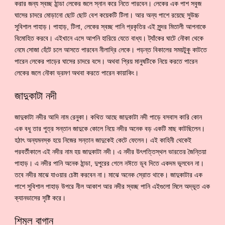
করার জন্য স্বচ্ছ ঠান্ডা লেকের জলে স্নান করে নিতে পারবেন। লেকের এক পাশ সবুজ
ঘাসের চাদরে মোড়ানো ছোট ছোট বেশ কয়েকটি টিলা। আর অন্য পাশে রয়েছে সুউচ্চ
সুবিশাল পাহাড়। পাহাড়, টিলা, লেকের স্বচ্ছ পানি প্রকৃতির এই সুন্দর মিতালী আপনাকে
বিমোহিত করবে। এইখানে এসে আপনি হারিয়ে যেতে বাধ্য। ট্যাঁকের ঘাটে নৌকা থেকে
নেমে সোজা হেঁটে চলে আসতে পারবেন নীলাদ্রি লেকে। পড়ন্ত বিকালের সময়টুকু কাটতে
পারেন লেকের পাড়ের ঘাসের চাদরে বসে। অথবা প্রিয় মানুষটিকে নিয়ে করতে পারেন
লেকের জলে নৌকা ভ্রমণ অথবা করতে পারেন কায়াকিং।
জাদুকাটা নদী
জাদুকাটা নদীর আদি নাম রেনুকা। কথিত আছে জাদুকাটা নদী পাড়ে বসবাস কারি কোন
এক বধু তার পুত্র সন্তান জাদুকে কোলে নিয়ে নদীর অনেক বড় একটি মাছ কাটছিলেন।
হঠাৎ অন্যমনস্ক হয়ে নিজের সন্তান জাদুকেই কেটে ফেলেন। এই কাহিনী থেকেই
পরবর্তীকালে এই নদীর নাম হয় জাদুকাটা নদী। এ নদীর উৎপত্তিস্থল ভারতের জৈন্তিয়া
পাহাড়। এ নদীর পানি অনেক ঠান্ডা, দুপুরের গেলে নঈতে ডূব দিতে একদম ভূলবেন না।
তবে নদীর মাঝে যাওয়ার চেষ্টা করবেন না। মাঝে অনেক স্রোত থাকে। জাদুকাটার এক
পাশে সুবিশাল পাহাড় উপরে নীল আকাশ আর নদীর স্বচ্ছ পানি এইগুলো মিলে অদ্ভূত এক
ক্যানভাসের সৃষ্টি করে।
শিমুল বাগান