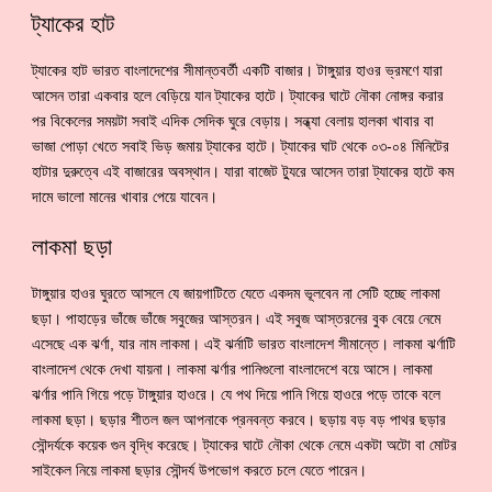
ট্যাকের হাট
ট্যাকের হাট ভারত বাংলাদেশের সীমান্তবর্তী একটি বাজার। টাঙ্গুয়ার হাওর ভ্রমণে যারা
আসেন তারা একবার হলে বেড়িয়ে যান ট্যাকের হাটে। ট্যাকের ঘাটে নৌকা নোঙ্গর করার
পর বিকেলের সময়টা সবাই এদিক সেদিক ঘুরে বেড়ায়। সন্ধ্যা বেলায় হালকা খাবার বা
ভাজা পোড়া খেতে সবাই ভিড় জমায় ট্যাকের হাটে। ট্যাকের ঘাট থেকে ০৩-০৪ মিনিটের
হাটার দুরুত্বে এই বাজারের অবস্থান। যারা বাজেট ট্যুরে আসেন তারা ট্যাকের হাটে কম
দামে ভালো মানের খাবার পেয়ে যাবেন।
লাকমা ছড়া
টাঙ্গুয়ার হাওর ঘুরতে আসলে যে জায়গাটিতে যেতে একদম ভূলবেন না সেটি হচ্ছে লাকমা
ছড়া। পাহাড়ের ভাঁজে ভাঁজে সবুজের আস্তরন। এই সবুজ আস্তরনের বুক বেয়ে নেমে
এসেছে এক ঝর্ণা, যার নাম লাকমা। এই ঝর্নাটি ভারত বাংলাদেশ সীমান্তে। লাকমা ঝর্ণাটি
বাংলাদেশ থেকে দেখা যায়না। লাকমা ঝর্ণার পানিগুলো বাংলাদেশে বয়ে আসে। লাকমা
ঝর্ণার পানি গিয়ে পড়ে টাঙ্গুয়ার হাওরে। যে পথ দিয়ে পানি গিয়ে হাওরে পড়ে তাকে বলে
লাকমা ছড়া। ছড়ার শীতল জল আপনাকে প্রনবন্ত করবে। ছড়ায় বড় বড় পাথর ছড়ার
সৌন্দর্যকে কয়েক গুন বৃদ্ধি করেছে। ট্যাকের ঘাটে নৌকা থেকে নেমে একটা অটো বা মোটর
সাইকেল নিয়ে লাকমা ছড়ার সৌন্দর্য উপভোগ করতে চলে যেতে পারেন।