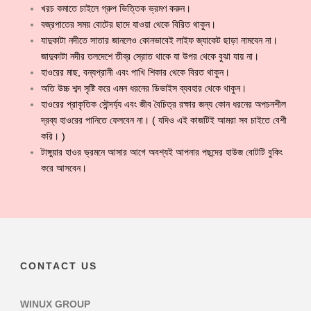
খরচ কমাতে চাইলে গ্রুপ ভিত্তিক ভ্রমণ করুন।
বজ্রপাতের সময় বোটের ছাদে যাওয়া থেকে বিরিত থাকুন।
যাদুকাটা নদীতে সাতার জানলেও কোনভাবেই লাইফ জ্যাকেট ছাড়া নামবেন না।
জাদুকাটা নদীর তলদেশে তীব্র স্রোত থাকে যা উপর থেকে বুঝা যায় না।
হাওরের মাছ, বন্যপ্রানী এবং পাখি শিকার থেকে বিরত থাকুন।
অতি উচ্চ শব্দ সৃষ্টি করে এমন ধরনের ডিভাইস ব্যবহার থেকে থাকুন।
হাওরের প্রাকৃতিক সৌন্দর্য্য এবং জীব বৈচিত্র রক্ষার জন্য কোন ধরনের অপচনশীল
দ্রব্য হাওরের পানিতে ফেলবেন না। ( যদিও এই কাজটিই আমরা সব চাইতে বেশী
করি। )
টাঙ্গুয়ার হাওর ভ্রমনে আসার আগে অবশ্যই আপনার পছন্দের হাউজ বোটটি বুকিং
করে আসবেন।
CONTACT US
WINUX GROUP