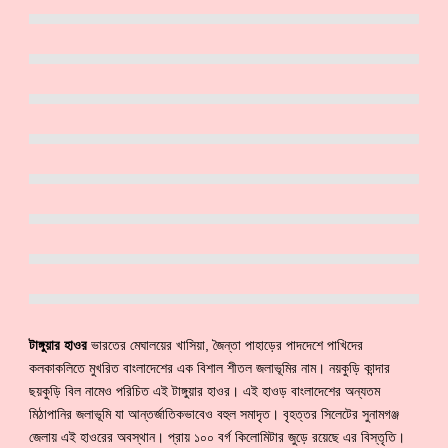
টাঙ্গুয়ার হাওর
ভারতের মেঘালয়ের খাসিয়া, জৈন্তা পাহাড়ের পাদদেশে পাখিদের
কলকাকলিতে মুখরিত বাংলাদেশের এক বিশাল শীতল জলাভূমির নাম। নয়কুড়ি কান্দার
ছয়কুড়ি বিল নামেও পরিচিত এই টাঙ্গুয়ার হাওর। এই হাওড় বাংলাদেশের অন্যতম
মিঠাপানির জলাভূমি যা আন্তর্জাতিকভাবেও বহুল সমাদৃত। বৃহত্তর সিলেটের সুনামগঞ্জ
জেলায় এই হাওরের অবস্থান। প্রায় ১০০ বর্গ কিলোমিটার জুড়ে রয়েছে এর বিস্তৃতি।