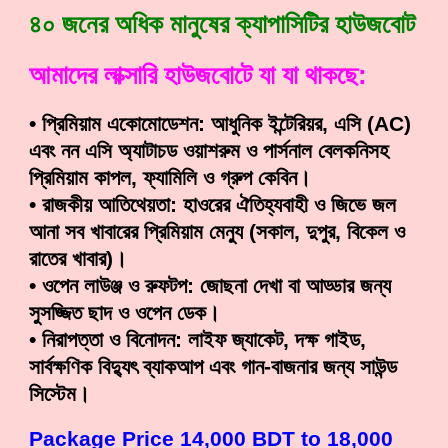
৪০ জনের অধিক মানুষের ক্যাপাসিটির হাউজবোট
আমাদের লাক্সারি হাউজবোটে যা যা থাকছে:
• প্রিমিয়াম একোমোডেশন: আধুনিক ইন্টেরিয়র, এসি (AC)
এবং নন এসি অ্যাটাচড ওয়াশরুম ও পার্সনাল বেলকনিসহ
প্রিমিয়াম কাপল, ফ্যামিলি ও গ্রুপ কেবিন।
• রাজকীয় আতিথেয়তা: হাওরের ঐতিহ্যবাহী ও জিভে জল
আনা সব খাবারের প্রিমিয়াম মেন্যু (সকাল, দুপুর, বিকেল ও
রাতের খাবার)।
• ওপেন লাউঞ্জ ও রুফটপ: জোছনা দেখা বা আড্ডার জন্য
সুসজ্জিত ছাদ ও ওপেন ডেক।
• নিরাপত্তা ও বিনোদন: লাইফ জ্যাকেট, দক্ষ গাইড,
সার্বক্ষণিক বিদ্যুৎ ব্যাকআপ এবং গান-বাজনার জন্য সাউন্ড
সিস্টেম।
Package Price 14,000 BDT to 18,000