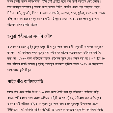
হাসন রাজার রঙ্গিন আলখাল্লা, তিনি যেই চেয়ারে বসে গান রচনা করতেন সেই চেয়ার।
তার ব্যবহৃত তলোয়ার। আরো আছে চায়ের টেবিল, কাঠের খড়ম, দুধ দোহনের পাত্র,
বিভিন্ন বাটি, পান্দানি, পিতলের কলস, মোমদানি, করতাল, ঢোল, মন্দিরা, হাতে লেখা গানের
কপি, ও হাসন রাজার বৃদ্ধ বয়সের লাঠি। টাঙ্গুয়ার হাওর থেকে ফেরার পথে ঘুরে যেতে
পারবেন হাসন রাজার যাদুঘর।
ডলুরা শহীদদের সমাধি সৌধ
বাংলাদেশের মহান মুক্তিযুদ্ধে ডলুরা ছিল সুনামগঞ্জ জেলার সীমান্তবর্তী এলাকার অন্যতম
রণাঙ্গন। এই রণাঙ্গনে সম্মুখ যুদ্ধে যারা শহীদ হন তাদের কয়েকজনকে এইখানে সমাহিত
করা হয়। ১৯৭৩ সালে শহীদদের স্মরনে এইখানে স্মৃতি সৌধ নির্মান করা হয়। এইখানে ৪৮
জন শহীদের সমাধি রয়েছে। সুউচু পাহাড়ের পাদদেশে লুকিয়ে আছে ১৯৭১ এর রক্তাত্ত
সংগ্রামের স্মৃতি চিহ্ন।
পাইলগাঁও জমিদারবাড়ি
সাড়ে পাঁচ একর জমির উপর ৩০০ বছর আগে তৈরি করা হয় পাইলগাও জমিদার বাড়ি।
কালের পরিক্রমায় ক্ষয়ে যাওয়া জমিদার বাড়িটি আজও সৌন্দর্য, ইতিহাস এবং ঐতিহ্যের
ধারক। এই জমিদার বাড়ির অবস্থান সুনামগঞ্জ জেলার জগন্নাথপুর উপজেলার ০৯নং
ইউনিয়নে। এই জমিদার বাড়ির প্রতিটি ঘর যেন এক অন্যরকম নান্দনিক স্থাপত্য শিল্পের