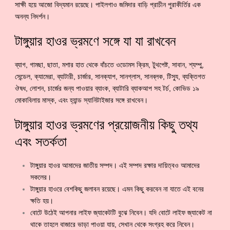
সাক্ষী হয়ে আজো বিদ্যমান রয়েছে। পাইলগাও জমিদার বাড়ি প্রাচীন পুরাকীর্তির এক
অনন্য নিদর্শন।
টাঙ্গুয়ার হাওর ভ্রমণে সঙ্গে যা যা রাখবেন
ব্যাগ, গামছা, ছাতা, মশার হাত থেকে বাঁচতে ওডোমস ক্রিম, টুথপেষ্ট, সাবান, শ্যম্পু,
সেন্ডেল, ক্যামেরা, ব্যাটারী, চার্জার, সানক্যাপ, সানগ্লাস, সানব্লক, টিস্যু, ব্যক্তিগত
ঔষধ, লোশন, চার্জের জন্য পাওয়ার ব্যাংক, ব্যাটারি ব্যাকআপ সহ টর্চ, কোভিড ১৯
মোকাবিলায় মাস্ক, এবং হ্যান্ড স্যানিটাইজার সঙ্গে রাখবেন।
টাঙ্গুয়ার হাওর ভ্রমণের প্রয়োজনীয় কিছু তথ্য
এবং সতর্কতা
টাঙ্গুয়ার হাওর আমাদের জাতীয় সম্পদ। এই সম্পদ রক্ষার দায়িত্বও আমাদের
সকলের।
টাঙ্গুয়ার হাওরে বেশকিছু জলাবন রয়েছে। এমন কিছু করবেন না যাতে এই বনের
ক্ষতি হয়।
বোটে উঠেই আপনার লাইফ জ্যাকেটটি বুঝে নিবেন। যদি বোটে লাইফ জ্যাকেট না
থাকে তাহলে বাজারে ভাড়া পাওয়া যায়, সেখান থেকে সংগ্রহ করে নিবেন।