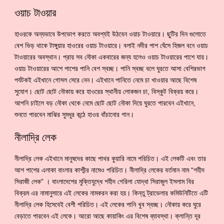
ওয়াচ টাওয়ার
হাওরকে অন্যভাবে উপভোগ করতে অবশ্যই উঠবেন ওয়াচ টাওয়ারে। ছুটির দিন গুলোতে
বেশ ভিড় থাকে টাঙ্গুয়ার হাওরের ওয়াচ টাওয়ারে। বলাই নদীর পাশ ঘেঁসে হিজল বনে ওয়াচ
টাওয়ারের অবস্থান। প্রায় সব নৌকা একবারের জন্য হলেও ওয়াচ টাওয়ারের পাশে যায়।
ওয়াচ টাওয়ারের আশে পাশের পানি বেশ স্বচ্ছ। পানি স্বচ্ছ বলে ঘুরতে আসা বেশিরভাগ
পর্যটকই এইখানে গোসল সেরে নেন। এইখানে পানিতে নেমে চা খাওয়ার আছে বিশেষ
সুযোগ। ছোট ছোট নৌকায় করে হাওরের স্থানীয় লোকজন চা, বিস্কুট বিক্রয় করে।
আপনি চাইলে বড় নৌকা থেকে নেমে ছোট ছোট নৌকা দিয়ে ঘুরতে পারবেন এইখানে,
শুনতে পারবেন মাঝির সুমধুর কন্ঠে হাওর বাঁচানোর গান।
নীলাদ্রি লেক
নীলাদ্রি লেক এইখানে মানুষদের কাছে পাথর কুয়ারি নামে পরিচিত। এই লেকটি এবং তার
আশ পাশের এলাকা বাংলার কাশ্মীর নামেও পরিচিত। নীলাদ্রি লেকের বর্তমান নাম “শহীদ
সিরাজী লেক” । বাংলাদেশের মুক্তিযুদ্ধে শহীদ গেরিলা যোদ্ধা সিরাজুল ইসলাম বির
বিক্রম এর নামানুসারে এই লেকের নামকরন করা হয়। কিন্তু ট্রাভেলার কমিউনিটিতে এটি
নীলাদ্রি লেক হিসেবেই বেশী পরিচিত। এই লেকের পানি খুব স্বচ্ছ। নৌকায় করে ঘুরে
বেড়াতে পারবেন এই লেকে। আরো আছে কায়াকিং এর বিশেষ ব্যাবস্থা। ক্লান্তি দূর