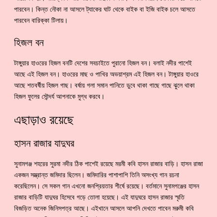
পারবেন। কিন্ত নৌকা না আসলে ট্যাকের ঘাট থেকে বাইক বা ইজি বাইক চলে আসতে
পারবেন বারিক্কা টিলায়।
হিজল বন
টাঙ্গুয়ার হাওরের হিজল বনটি দেশের সবচাইতে পুরানো হিজল বন। বলাই নদীর পাশেই
আছে এই হিজল বন। হাওরের মাছ ও পাখির অভয়াশ্রম এই হিজল বন। টাঙ্গুয়ার হাওরে
আছে শতবর্ষীয় হিজল গাছ। বর্ষায় গলা সমান পানিতে ডুবে থাকা গাছে গাছে ঝুলে থাকা
হিজল ফুলের সৌন্দর্য আপনাকে মুগ্ধ করবে।
এছাড়াও রয়েছে
হাসন রাজার যাদুঘর
সুনামগঞ্জ শহরের সুরমা নদীর ঠিক পাশেই রয়েছে মরমী কবি হাসন রাজার বাড়ি। হাসন রাজা
একজন সম্ভ্রান্ত জমিদার ছিলেন। জমিদারির পাশাপাশি তিনি অসংখ্য গান রচনা
করেছিলেন। সে সকল গান এখনো জনপ্রিয়তার শীর্ষে রয়েছে। বর্তমানে সুনামগঞ্জের হাসন
রাজার বাড়িটি যাদুঘর হিসেবে গড়ে তোলা হয়েছে। এই যাদুঘরে হাসন রাজার স্মৃতি
বিজড়িত অনেক জিনিসপত্র আছে। এইখানে আসলে আপনি দেখতে পাবেন মরুমী কবি