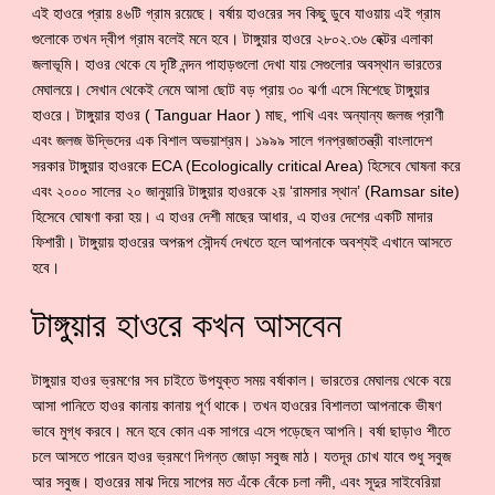
এই হাওরে প্রায় ৪৬টি গ্রাম রয়েছে। বর্ষায় হাওরের সব কিছু ডুবে যাওয়ায় এই গ্রাম
গুলোকে তখন দ্বীপ গ্রাম বলেই মনে হবে। টাঙ্গুয়ার হাওরে ২৮০২.৩৬ হেক্টর এলাকা
জলাভূমি। হাওর থেকে যে দৃষ্টি নন্দন পাহাড়গুলো দেখা যায় সেগুলোর অবস্থান ভারতের
মেঘালয়ে। সেখান থেকেই নেমে আসা ছোট বড় প্রায় ৩০ ঝর্ণা এসে মিশেছে টাঙ্গুয়ার
হাওরে। টাঙ্গুয়ার হাওর ( Tanguar Haor ) মাছ, পাখি এবং অন্যান্য জলজ প্রাণী
এবং জলজ উদ্ভিদের এক বিশাল অভয়াশ্রম। ১৯৯৯ সালে গনপ্রজাতন্ত্রী বাংলাদেশ
সরকার টাঙ্গুয়ার হাওরকে ECA (Ecologically critical Area) হিসেবে ঘোষনা করে
এবং ২০০০ সালের ২০ জানুয়ারি টাঙ্গুয়ার হাওরকে ২য় ‘রামসার স্থান’ (Ramsar site)
হিসেবে ঘোষণা করা হয়। এ হাওর দেশী মাছের আধার, এ হাওর দেশের একটি মাদার
ফিশারী। টাঙ্গুয়ায় হাওরের অপরূপ সৌন্দর্য দেখতে হলে আপনাকে অবশ্যই এখানে আসতে
হবে।
টাঙ্গুয়ার হাওরে কখন আসবেন
টাঙ্গুয়ার হাওর ভ্রমণের সব চাইতে উপযুক্ত সময় বর্ষাকাল। ভারতের মেঘালয় থেকে বয়ে
আসা পানিতে হাওর কানায় কানায় পূর্ণ থাকে। তখন হাওরের বিশালতা আপনাকে ভীষণ
ভাবে মুগ্ধ করবে। মনে হবে কোন এক সাগরে এসে পড়েছেন আপনি। বর্ষা ছাড়াও শীতে
চলে আসতে পারেন হাওর ভ্রমণে দিগন্ত জোড়া সবুজ মাঠ। যতদূর চোখ যাবে শুধু সবুজ
আর সবুজ। হাওরের মাঝ দিয়ে সাপের মত এঁকে বেঁকে চলা নদী, এবং সূদুর সাইবেরিয়া