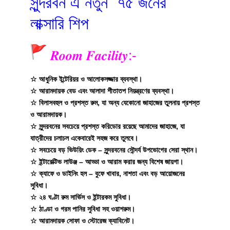
সুন্দরবন এ নতুন ৭৫ জনের
লাক্সারি শিপ
𝑹𝒐𝒐𝒎 𝑭𝒂𝒄𝒊𝒍𝒊𝒕𝒚:-
☆ আধুনিক ইন্টেরিয়র ও আলোকসজ্জার ব্যবস্থা।
☆ আরামদায়ক বেড এবং আলাদা শীতাতপ নিয়ন্ত্রণের ব্যবস্থা।
☆ বিলাসবহুল ও প্রশস্ত রুম, যা অন্য যেকোনো জাহাজের তুলনায় প্রশস্ত
ও আরামদায়ক।
☆ সুন্দরবনের সবচেয়ে প্রশস্ত করিডোর রয়েছে আমাদের জাহাজে, যা
যাত্রীদের চলাচল একেবারেই সহজ করে তুলবে।
☆ সবচেয়ে বড় ভিউয়িং ডেক – সুন্দরবনের সৌন্দর্য উপভোগের সেরা স্থান।
☆ ইন্টারেক্টিভ লাউঞ্জ – আড্ডা ও আরাম করার জন্য বিশেষ জায়গা।
☆ ক্যাফে ও ডাইনিং হল – বুফে খাবার, নাশতা এবং বড় আয়োজনের
সুবিধা।
☆ ২৪ ঘণ্টা রুম সার্ভিস ও ইন্টারকম সুবিধা।
☆ ঠাণ্ডা ও গরম পানির সুবিধা সহ ওয়াশরুম।
☆ আরামদায়ক সোফা ও স্টোরেজ ক্যাবিনেট।