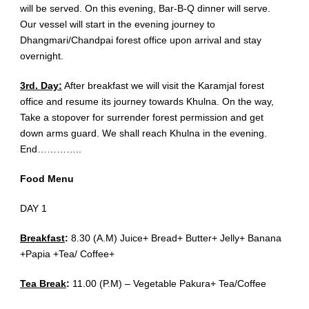
will be served. On this evening, Bar-B-Q dinner will serve.
Our vessel will start in the evening journey to
Dhangmari/Chandpai forest office upon arrival and stay
overnight.
3rd. Day:
After breakfast we will visit the Karamjal forest
office and resume its journey towards Khulna. On the way,
Take a stopover for surrender forest permission and get
down arms guard. We shall reach Khulna in the evening.
End…………..
Food Menu
DAY 1
Breakfast
:
8.30 (A.M) Juice+ Bread+ Butter+ Jelly+ Banana
+Papia +Tea/ Coffee+
Tea Break
:
11.00 (P.M) – Vegetable Pakura+ Tea/Coffee