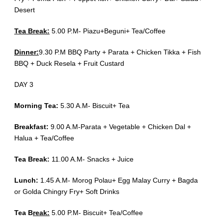
Desert
Tea Break:
5.00 P.M- Piazu+Beguni+ Tea/Coffee
Dinner:
9.30 P.M BBQ Party + Parata + Chicken Tikka + Fish
BBQ + Duck Resela + Fruit Custard
DAY 3
Morning Tea:
5.30 A.M- Biscuit+ Tea
Breakfast:
9.00 A.M-Parata + Vegetable + Chicken Dal +
Halua + Tea/Coffee
Tea Break:
11.00 A.M- Snacks + Juice
Lunch:
1.45 A.M- Morog Polau+ Egg Malay Curry + Bagda
or Golda Chingry Fry+ Soft Drinks
Tea B
reak:
5.00 P.M- Biscuit+ Tea/Coffee