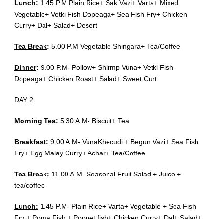
Lunch
:
1.45 P.M Plain Rice+ Sak Vazi+ Varta+ Mixed
Vegetable+ Vetki Fish Dopeaga+ Sea Fish Fry+ Chicken
Curry+ Dal+ Salad+ Desert
Tea Break
:
5.00 P.M Vegetable Shingara+ Tea/Coffee
Dinner
:
9.00 P.M- Pollow+ Shirmp Vuna+ Vetki Fish
Dopeaga+ Chicken Roast+ Salad+ Sweet Curt
DAY 2
Morning Tea:
5.30 A.M- Biscuit+ Tea
Breakfast:
9.00 A.M- VunaKhecudi + Begun Vazi+ Sea Fish
Fry+ Egg Malay Curry+ Achar+ Tea/Coffee
Tea Break:
11.00 A.M- Seasonal Fruit Salad + Juice +
tea/coffee
Lunch:
1.45 P.M- Plain Rice+ Varta+ Vegetable + Sea Fish
Fry + Poma Fish + Poppet fish+ Chicken Curry+ Dal+ Salad+