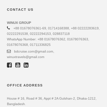
CONTACT US
WINUX GROUP
+88 01678076361-69, 01714168388, +88 02222283619,
02222291538, 02222294153, 028837118
WhatsApp Number: +88 01678076362, 01678076363,
01678076368, 01711336825
bdcruise.com@gmail.com,
winuxtravels@gmail.com
OFFICE ADDRESS
House # 16, Road # 36, Appt # 2A Gulshan-2, Dhaka-1212,
Bangladesh.