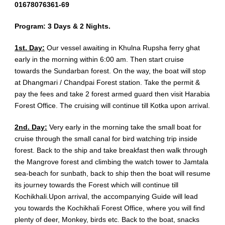
01678076361-69
Program: 3 Days & 2 Nights.
1st. Day:
Our vessel awaiting in Khulna Rupsha ferry ghat
early in the morning within 6:00 am. Then start cruise
towards the Sundarban forest. On the way, the boat will stop
at Dhangmari / Chandpai Forest station. Take the permit &
pay the fees and take 2 forest armed guard then visit Harabia
Forest Office. The cruising will continue till Kotka upon arrival.
2nd. Day:
Very early in the morning take the small boat for
cruise through the small canal for bird watching trip inside
forest. Back to the ship and take breakfast then walk through
the Mangrove forest and climbing the watch tower to Jamtala
sea-beach for sunbath, back to ship then the boat will resume
its journey towards the Forest which will continue till
Kochikhali.Upon arrival, the accompanying Guide will lead
you towards the Kochikhali Forest Office, where you will find
plenty of deer, Monkey, birds etc. Back to the boat, snacks