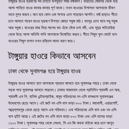
টাঙ্গুয়ার হাওর ভ্রমণের সব চাইতে উপযুক্ত সময় বর্ষাকাল। ভারতের মেঘালয় থেকে বয়ে
আসা পানিতে হাওর কানায় কানায় পূর্ণ থাকে। তখন হাওরের বিশালতা আপনাকে ভীষণ
ভাবে মুগ্ধ করবে। মনে হবে কোন এক সাগরে এসে পড়েছেন আপনি। বর্ষা ছাড়াও শীতে
চলে আসতে পারেন হাওর ভ্রমণে দিগন্ত জোড়া সবুজ মাঠ। যতদূর চোখ যাবে শুধু সবুজ
আর সবুজ। হাওরের মাঝ দিয়ে সাপের মত এঁকে বেঁকে চলা নদী, এবং সূদুর সাইবেরিয়া
থেকে উড়ে আসা অতিথি পাখি আপনাকে বিমোহিত করবে। শীতে শিমুল ফুল ফোটে বলে
হাওরের শিমুল বাগান তখন রক্তিম আভা ধারণ করে।
টাঙ্গুয়ার হাওরে কিভাবে আসবেন
ঢাকা থেকে সুনামগঞ্জ হয়ে টাঙ্গুয়ার হাওর
টাঙ্গুয়ার হাওর আসতে হলে আপনাকে প্রথমে আসতে হবে সুনামগঞ্জ শহরে। ঢাকা থেকে
সড়ক পথে সুনামগঞ্জ আসতে পারবেন। ঢাকার সায়দাবাদ থেকে প্রতিদিন শ্যামলী এন আর,
শ্যামলী এস পি, হানিফ এন্টারপ্রাইজ, মামুন পরিবহনের নন এসি বাসগুলো সুনামগঞ্জের
উদ্দ্যেশ্যে ছেড়ে আসে। এই রুটে নন এসি বাস ভাড়া ৮০০ টাকা। মহাখালী, এয়ারপোর্ট,
আব্দুল্লাহপুর থেকে ছেড়ে আসে এনা পরিবহন। এনা পরিবহনের এসি বাস এবং নন এসি
বাস দুইই আছে। এই রুটের নন এসি বাসে ভাড়া ৮০০ টাকা এবং এসি বাসের ভাড়া
১২০০ টাকা। সুনামগঞ্জ শহর থেকে লেগুনা, সি এন জি অথবা বাইকে করে চলে আসুন