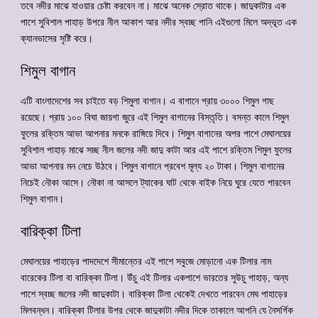
তবে নদীর মাঝে যাওয়ার চেষ্টা করবেন না। মাঝে অনেক স্রোত থাকে। জাদুকাটার এক
পাশে সুবিশাল পাহাড় উপরে নীল আকাশ আর নদীর স্বচ্ছ পানি এইগুলো মিলে অদ্ভূত এক
ক্যানভাসের সৃষ্টি করে।
শিমুল বাগান
এটি বাংলাদেশের সব চাইতে বড় শিমুলা বাগান। এ বাগানে প্রায় ৩০০০ শিমুল গাছ
রয়েছে। প্রায় ১০০ বিঘা জায়গা জুরে এই শিমুল বাগানের বিস্তৃতি। বসন্ত কালে শিমুল
ফুলের রক্তিম আভা আপনার মনকে রাঙ্গিয়ে দিবে। শিমুল বাগানের অপর পাশে মেঘালয়ের
সুবিশাল পাহাড় মাঝে সচ্ছ নীল জলের নদী জাদু কাটা আর এই পাশে রক্তিম শিমুল ফুলের
আভা আপনার মন নেচে উঠবে। শিমুল বাগানে প্রবেশ মূল্য ২০ টাকা। শিমুল বাগানের
নিচেই নৌকা আসে। নৌকা না আসলে ট্যাকের ঘাট থেকে বাইক নিয়ে ঘুরে যেতে পারবেন
শিমুল বাগান।
বারিক্কা টিলা
মেঘালয়ের পাহাড়ের পাদদেশে সীমান্তের এই পাশে সবুজে মোড়ানো এক টিলার নাম
বারেকের টিলা বা বারিক্কা টিলা। উঁচু এই টিলার একপাশে ভারতের সুউচু পাহাড়, অন্য
পাশে স্বচ্ছ জলের নদী জাদুকাটা। বারিক্কা টিলা থেকেই দেখতে পারবেন মেঘ পাহাড়ের
মিলবন্ধন। বারিক্কা টিলার উপর থেকে জাদুকাটা নদীর দিকে তাকালে আপনি যে নৈসর্গিক