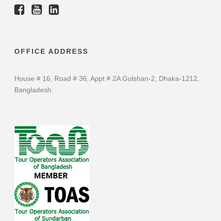
WhatsApp Number: +88 01678076362, 01678076363,
01678076368, 01711336825
bdcruise.com@gmail.com,
winuxtravels@gmail.com
OFFICE ADDRESS
House # 16, Road # 36, Appt # 2A Gulshan-2, Dhaka-1212,
Bangladesh.