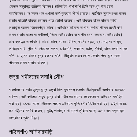
একজন সম্ভ্রান্ত জমিদার ছিলেন। জমিদারির পাশাপাশি তিনি অসংখ্য গান রচনা
করেছিলেন। সে সকল গান এখনো জনপ্রিয়তার শীর্ষে রয়েছে। বর্তমানে সুনামগঞ্জের হাসন
রাজার বাড়িটি যাদুঘর হিসেবে গড়ে তোলা হয়েছে। এই যাদুঘরে হাসন রাজার স্মৃতি
বিজড়িত অনেক জিনিসপত্র আছে। এইখানে আসলে আপনি দেখতে পাবেন মরুমী কবি
হাসন রাজার রঙ্গিন আলখাল্লা, তিনি যেই চেয়ারে বসে গান রচনা করতেন সেই চেয়ার।
তার ব্যবহৃত তলোয়ার। আরো আছে চায়ের টেবিল, কাঠের খড়ম, দুধ দোহনের পাত্র,
বিভিন্ন বাটি, পান্দানি, পিতলের কলস, মোমদানি, করতাল, ঢোল, মন্দিরা, হাতে লেখা গানের
কপি, ও হাসন রাজার বৃদ্ধ বয়সের লাঠি। টাঙ্গুয়ার হাওর থেকে ফেরার পথে ঘুরে যেতে
পারবেন হাসন রাজার যাদুঘর।
ডলুরা শহীদদের সমাধি সৌধ
বাংলাদেশের মহান মুক্তিযুদ্ধে ডলুরা ছিল সুনামগঞ্জ জেলার সীমান্তবর্তী এলাকার অন্যতম
রণাঙ্গন। এই রণাঙ্গনে সম্মুখ যুদ্ধে যারা শহীদ হন তাদের কয়েকজনকে এইখানে সমাহিত
করা হয়। ১৯৭৩ সালে শহীদদের স্মরনে এইখানে স্মৃতি সৌধ নির্মান করা হয়। এইখানে ৪৮
জন শহীদের সমাধি রয়েছে। সুউচু পাহাড়ের পাদদেশে লুকিয়ে আছে ১৯৭১ এর রক্তাত্ত
সংগ্রামের স্মৃতি চিহ্ন।
পাইলগাঁও জমিদারবাড়ি