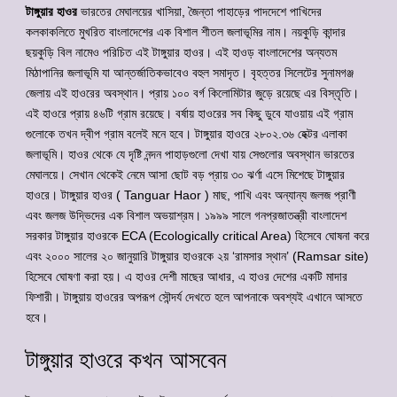
টাঙ্গুয়ার হাওর
ভারতের মেঘালয়ের খাসিয়া, জৈন্তা পাহাড়ের পাদদেশে পাখিদের
কলকাকলিতে মুখরিত বাংলাদেশের এক বিশাল শীতল জলাভূমির নাম। নয়কুড়ি কান্দার
ছয়কুড়ি বিল নামেও পরিচিত এই টাঙ্গুয়ার হাওর। এই হাওড় বাংলাদেশের অন্যতম
মিঠাপানির জলাভূমি যা আন্তর্জাতিকভাবেও বহুল সমাদৃত। বৃহত্তর সিলেটের সুনামগঞ্জ
জেলায় এই হাওরের অবস্থান। প্রায় ১০০ বর্গ কিলোমিটার জুড়ে রয়েছে এর বিস্তৃতি।
এই হাওরে প্রায় ৪৬টি গ্রাম রয়েছে। বর্ষায় হাওরের সব কিছু ডুবে যাওয়ায় এই গ্রাম
গুলোকে তখন দ্বীপ গ্রাম বলেই মনে হবে। টাঙ্গুয়ার হাওরে ২৮০২.৩৬ হেক্টর এলাকা
জলাভূমি। হাওর থেকে যে দৃষ্টি নন্দন পাহাড়গুলো দেখা যায় সেগুলোর অবস্থান ভারতের
মেঘালয়ে। সেখান থেকেই নেমে আসা ছোট বড় প্রায় ৩০ ঝর্ণা এসে মিশেছে টাঙ্গুয়ার
হাওরে। টাঙ্গুয়ার হাওর ( Tanguar Haor ) মাছ, পাখি এবং অন্যান্য জলজ প্রাণী
এবং জলজ উদ্ভিদের এক বিশাল অভয়াশ্রম। ১৯৯৯ সালে গনপ্রজাতন্ত্রী বাংলাদেশ
সরকার টাঙ্গুয়ার হাওরকে ECA (Ecologically critical Area) হিসেবে ঘোষনা করে
এবং ২০০০ সালের ২০ জানুয়ারি টাঙ্গুয়ার হাওরকে ২য় ‘রামসার স্থান’ (Ramsar site)
হিসেবে ঘোষণা করা হয়। এ হাওর দেশী মাছের আধার, এ হাওর দেশের একটি মাদার
ফিশারী। টাঙ্গুয়ায় হাওরের অপরূপ সৌন্দর্য দেখতে হলে আপনাকে অবশ্যই এখানে আসতে
হবে।
টাঙ্গুয়ার হাওরে কখন আসবেন