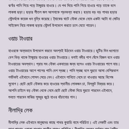
ঝর্ণার পানি গিয়ে পড়ে টাঙ্গুয়ার হাওরে। যে পথ দিয়ে পানি গিয়ে হাওরে পড়ে তাকে বলে
লাকমা ছড়া। ছড়ার শীতল জল আপনাকে প্রনবন্ত করবে। ছড়ায় বড় বড় পাথর ছড়ার
সৌন্দর্যকে কয়েক গুন বৃদ্ধি করেছে। ট্যাকের ঘাটে নৌকা থেকে নেমে একটা অটো বা মোটর
সাইকেল নিয়ে লাকমা ছড়ার সৌন্দর্য উপভোগ করতে চলে যেতে পারেন।
ওয়াচ টাওয়ার
হাওরকে অন্যভাবে উপভোগ করতে অবশ্যই উঠবেন ওয়াচ টাওয়ারে। ছুটির দিন গুলোতে
বেশ ভিড় থাকে টাঙ্গুয়ার হাওরের ওয়াচ টাওয়ারে। বলাই নদীর পাশ ঘেঁসে হিজল বনে ওয়াচ
টাওয়ারের অবস্থান। প্রায় সব নৌকা একবারের জন্য হলেও ওয়াচ টাওয়ারের পাশে যায়।
ওয়াচ টাওয়ারের আশে পাশের পানি বেশ স্বচ্ছ। পানি স্বচ্ছ বলে ঘুরতে আসা বেশিরভাগ
পর্যটকই এইখানে গোসল সেরে নেন। এইখানে পানিতে নেমে চা খাওয়ার আছে বিশেষ
সুযোগ। ছোট ছোট নৌকায় করে হাওরের স্থানীয় লোকজন চা, বিস্কুট বিক্রয় করে।
আপনি চাইলে বড় নৌকা থেকে নেমে ছোট ছোট নৌকা দিয়ে ঘুরতে পারবেন এইখানে,
শুনতে পারবেন মাঝির সুমধুর কন্ঠে হাওর বাঁচানোর গান।
নীলাদ্রি লেক
নীলাদ্রি লেক এইখানে মানুষদের কাছে পাথর কুয়ারি নামে পরিচিত। এই লেকটি এবং তার
আশ পাশের এলাকা বাংলার কাশ্মীর নামেও পরিচিত। নীলাদ্রি লেকের বর্তমান নাম “শহীদ