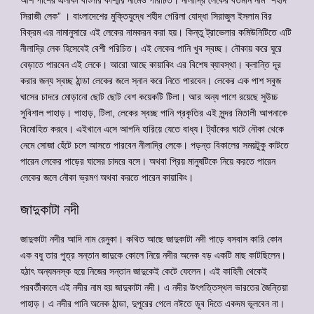
সিরাজী লেক” । বাংলাদেশের মুক্তিযুদ্ধে শহীদ গেরিলা যোদ্ধা সিরাজুল ইসলাম বির
বিক্রম এর নামানুসারে এই লেকের নামকরন করা হয়। কিন্তু ট্রাভেলার কমিউনিটিতে এটি
নীলাদ্রি লেক হিসেবেই বেশী পরিচিত। এই লেকের পানি খুব স্বচ্ছ। নৌকায় করে ঘুরে
বেড়াতে পারবেন এই লেকে। আরো আছে কায়াকিং এর বিশেষ ব্যাবস্থা। ক্লান্তি দূর
করার জন্য স্বচ্ছ ঠান্ডা লেকের জলে স্নান করে নিতে পারবেন। লেকের এক পাশ সবুজ
ঘাসের চাদরে মোড়ানো ছোট ছোট বেশ কয়েকটি টিলা। আর অন্য পাশে রয়েছে সুউচ্চ
সুবিশাল পাহাড়। পাহাড়, টিলা, লেকের স্বচ্ছ পানি প্রকৃতির এই সুন্দর মিতালী আপনাকে
বিমোহিত করবে। এইখানে এসে আপনি হারিয়ে যেতে বাধ্য। ট্যাঁকের ঘাটে নৌকা থেকে
নেমে সোজা হেঁটে চলে আসতে পারবেন নীলাদ্রি লেকে। পড়ন্ত বিকালের সময়টুকু কাটতে
পারেন লেকের পাড়ের ঘাসের চাদরে বসে। অথবা প্রিয় মানুষটিকে নিয়ে করতে পারেন
লেকের জলে নৌকা ভ্রমণ অথবা করতে পারেন কায়াকিং।
জাদুকাটা নদী
জাদুকাটা নদীর আদি নাম রেনুকা। কথিত আছে জাদুকাটা নদী পাড়ে বসবাস কারি কোন
এক বধু তার পুত্র সন্তান জাদুকে কোলে নিয়ে নদীর অনেক বড় একটি মাছ কাটছিলেন।
হঠাৎ অন্যমনস্ক হয়ে নিজের সন্তান জাদুকেই কেটে ফেলেন। এই কাহিনী থেকেই
পরবর্তীকালে এই নদীর নাম হয় জাদুকাটা নদী। এ নদীর উৎপত্তিস্থল ভারতের জৈন্তিয়া
পাহাড়। এ নদীর পানি অনেক ঠান্ডা, দুপুরের গেলে নঈতে ডূব দিতে একদম ভূলবেন না।