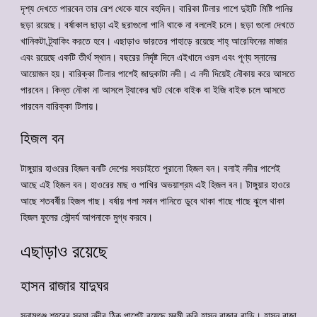
দৃশ্য দেখতে পারবেন তার রেশ থেকে যাবে বহুদিন। বারিকা টিলার পাশে দুইটি মিষ্টি পানির
ছড়া রয়েছে। বর্ষাকাল ছাড়া এই ছরাগুলো পানি থাকে না বললেই চলে। ছড়া গুলো দেখতে
খানিকটা ট্র্যাকিং করতে হবে। এছাড়াও ভারতের পাহাড়ে রয়েছে শাহ্ আরেফিনের মাজার
এবং রয়েছে একটি তীর্থ স্থান। বছরের নির্দৃষ্ট দিনে এইখানে ওরস এবং পূণ্য স্নানের
আয়োজন হয়। বারিক্কা টিলার পাশেই জাদুকাটা নদী। এ নদী দিয়েই নৌকায় করে আসতে
পারবেন। কিন্ত নৌকা না আসলে ট্যাকের ঘাট থেকে বাইক বা ইজি বাইক চলে আসতে
পারবেন বারিক্কা টিলায়।
হিজল বন
টাঙ্গুয়ার হাওরের হিজল বনটি দেশের সবচাইতে পুরানো হিজল বন। বলাই নদীর পাশেই
আছে এই হিজল বন। হাওরের মাছ ও পাখির অভয়াশ্রম এই হিজল বন। টাঙ্গুয়ার হাওরে
আছে শতবর্ষীয় হিজল গাছ। বর্ষায় গলা সমান পানিতে ডুবে থাকা গাছে গাছে ঝুলে থাকা
হিজল ফুলের সৌন্দর্য আপনাকে মুগ্ধ করবে।
এছাড়াও রয়েছে
হাসন রাজার যাদুঘর
সুনামগঞ্জ শহরের সুরমা নদীর ঠিক পাশেই রয়েছে মরমী কবি হাসন রাজার বাড়ি। হাসন রাজা