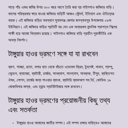
সাড়ে পাঁচ একর জমির উপর ৩০০ বছর আগে তৈরি করা হয় পাইলগাও জমিদার বাড়ি।
কালের পরিক্রমায় ক্ষয়ে যাওয়া জমিদার বাড়িটি আজও সৌন্দর্য, ইতিহাস এবং ঐতিহ্যের
ধারক। এই জমিদার বাড়ির অবস্থান সুনামগঞ্জ জেলার জগন্নাথপুর উপজেলার ০৯নং
ইউনিয়নে। এই জমিদার বাড়ির প্রতিটি ঘর যেন এক অন্যরকম নান্দনিক স্থাপত্য শিল্পের
সাক্ষী হয়ে আজো বিদ্যমান রয়েছে। পাইলগাও জমিদার বাড়ি প্রাচীন পুরাকীর্তির এক
অনন্য নিদর্শন।
টাঙ্গুয়ার হাওর ভ্রমণে সঙ্গে যা যা রাখবেন
ব্যাগ, গামছা, ছাতা, মশার হাত থেকে বাঁচতে ওডোমস ক্রিম, টুথপেষ্ট, সাবান, শ্যম্পু,
সেন্ডেল, ক্যামেরা, ব্যাটারী, চার্জার, সানক্যাপ, সানগ্লাস, সানব্লক, টিস্যু, ব্যক্তিগত
ঔষধ, লোশন, চার্জের জন্য পাওয়ার ব্যাংক, ব্যাটারি ব্যাকআপ সহ টর্চ, কোভিড ১৯
মোকাবিলায় মাস্ক, এবং হ্যান্ড স্যানিটাইজার সঙ্গে রাখবেন।
টাঙ্গুয়ার হাওর ভ্রমণের প্রয়োজনীয় কিছু তথ্য
এবং সতর্কতা
টাঙ্গুয়ার হাওর আমাদের জাতীয় সম্পদ। এই সম্পদ রক্ষার দায়িত্বও আমাদের