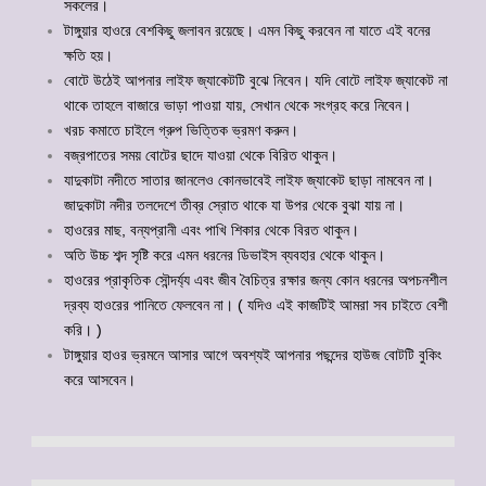
সকলের।
টাঙ্গুয়ার হাওরে বেশকিছু জলাবন রয়েছে। এমন কিছু করবেন না যাতে এই বনের
ক্ষতি হয়।
বোটে উঠেই আপনার লাইফ জ্যাকেটটি বুঝে নিবেন। যদি বোটে লাইফ জ্যাকেট না
থাকে তাহলে বাজারে ভাড়া পাওয়া যায়, সেখান থেকে সংগ্রহ করে নিবেন।
খরচ কমাতে চাইলে গ্রুপ ভিত্তিক ভ্রমণ করুন।
বজ্রপাতের সময় বোটের ছাদে যাওয়া থেকে বিরিত থাকুন।
যাদুকাটা নদীতে সাতার জানলেও কোনভাবেই লাইফ জ্যাকেট ছাড়া নামবেন না।
জাদুকাটা নদীর তলদেশে তীব্র স্রোত থাকে যা উপর থেকে বুঝা যায় না।
হাওরের মাছ, বন্যপ্রানী এবং পাখি শিকার থেকে বিরত থাকুন।
অতি উচ্চ শব্দ সৃষ্টি করে এমন ধরনের ডিভাইস ব্যবহার থেকে থাকুন।
হাওরের প্রাকৃতিক সৌন্দর্য্য এবং জীব বৈচিত্র রক্ষার জন্য কোন ধরনের অপচনশীল
দ্রব্য হাওরের পানিতে ফেলবেন না। ( যদিও এই কাজটিই আমরা সব চাইতে বেশী
করি। )
টাঙ্গুয়ার হাওর ভ্রমনে আসার আগে অবশ্যই আপনার পছন্দের হাউজ বোটটি বুকিং
করে আসবেন।