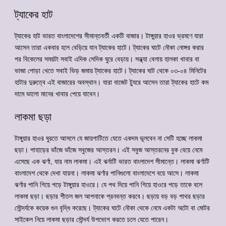
ট্যাকের হাট
ট্যাকের হাট ভারত বাংলাদেশের সীমান্তবর্তী একটি বাজার। টাঙ্গুয়ার হাওর ভ্রমণে যারা
আসেন তারা একবার হলে বেড়িয়ে যান ট্যাকের হাটে। ট্যাকের ঘাটে নৌকা নোঙ্গর করার
পর বিকেলের সময়টা সবাই এদিক সেদিক ঘুরে বেড়ায়। সন্ধ্যা বেলায় হালকা খাবার বা
ভাজা পোড়া খেতে সবাই ভিড় জমায় ট্যাকের হাটে। ট্যাকের ঘাট থেকে ০৩-০৪ মিনিটের
হাটার দুরুত্বে এই বাজারের অবস্থান। যারা বাজেট ট্যুরে আসেন তারা ট্যাকের হাটে কম
দামে ভালো মানের খাবার পেয়ে যাবেন।
লাকমা ছড়া
টাঙ্গুয়ার হাওর ঘুরতে আসলে যে জায়গাটিতে যেতে একদম ভূলবেন না সেটি হচ্ছে লাকমা
ছড়া। পাহাড়ের ভাঁজে ভাঁজে সবুজের আস্তরন। এই সবুজ আস্তরনের বুক বেয়ে নেমে
এসেছে এক ঝর্ণা, যার নাম লাকমা। এই ঝর্নাটি ভারত বাংলাদেশ সীমান্তে। লাকমা ঝর্ণাটি
বাংলাদেশ থেকে দেখা যায়না। লাকমা ঝর্ণার পানিগুলো বাংলাদেশে বয়ে আসে। লাকমা
ঝর্ণার পানি গিয়ে পড়ে টাঙ্গুয়ার হাওরে। যে পথ দিয়ে পানি গিয়ে হাওরে পড়ে তাকে বলে
লাকমা ছড়া। ছড়ার শীতল জল আপনাকে প্রনবন্ত করবে। ছড়ায় বড় বড় পাথর ছড়ার
সৌন্দর্যকে কয়েক গুন বৃদ্ধি করেছে। ট্যাকের ঘাটে নৌকা থেকে নেমে একটা অটো বা মোটর
সাইকেল নিয়ে লাকমা ছড়ার সৌন্দর্য উপভোগ করতে চলে যেতে পারেন।