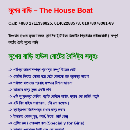
সুখের বাড়ি – The House Boat
Call: +880 1711336825, 01402288573, 01678076361-69
টাংগুয়ার হাওরে ভ্রমণ করুন নান্দনিক ইন্টেরিয়র ডিজাইন প্রিমিয়াম হাউজবোটে। সম্পূর্ণ
কাঠের তৈরি সুখের বাড়ি।
সুখের বাড়ি
হাউস বোটের
বৈশিষ্ট্য সমূহঃ
-> পর্যাপ্ত জায়গাসম্পন্ন প্রশস্ত সম্পূর্ণ উডেন বোট
-> বোটের ভিতরে সোজা হয়ে হেটে বেড়ানো মত প্রশস্ত জায়গা
-> পর্যাপ্ত বাতাসের প্রবাহ সম্পন্ন বিশাল জানালা
-> আড্ডার জন্য সুন্দর একটা লবি
-> ৬টি সুপ্রশস্ত কেবিন, প্রতি কেবিনে লাইট, ফ্যান এবং চার্জিং পয়েন্ট
-> ২টি কিং সাইজ ওয়াশরুম , ১টা লো কমোড।
-> ব্যক্তিগত জিনিসপত্র রাখার জন্য লকার
-> ইনডোর গেমস(লুডু, কার্ড, উনো, ডার্ট গেম)
-> চেন্জিং রুম / মেকআপ রুম (Specially for Girls)
-> আলাদা ওয়াশরুম (হাই এবং লো কমোড)