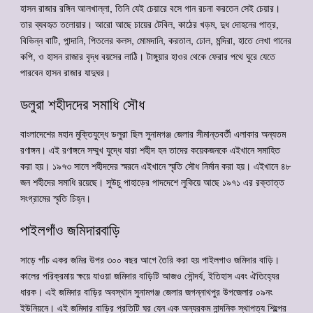
হাসন রাজার রঙ্গিন আলখাল্লা, তিনি যেই চেয়ারে বসে গান রচনা করতেন সেই চেয়ার।
তার ব্যবহৃত তলোয়ার। আরো আছে চায়ের টেবিল, কাঠের খড়ম, দুধ দোহনের পাত্র,
বিভিন্ন বাটি, পান্দানি, পিতলের কলস, মোমদানি, করতাল, ঢোল, মন্দিরা, হাতে লেখা গানের
কপি, ও হাসন রাজার বৃদ্ধ বয়সের লাঠি। টাঙ্গুয়ার হাওর থেকে ফেরার পথে ঘুরে যেতে
পারবেন হাসন রাজার যাদুঘর।
ডলুরা শহীদদের সমাধি সৌধ
বাংলাদেশের মহান মুক্তিযুদ্ধে ডলুরা ছিল সুনামগঞ্জ জেলার সীমান্তবর্তী এলাকার অন্যতম
রণাঙ্গন। এই রণাঙ্গনে সম্মুখ যুদ্ধে যারা শহীদ হন তাদের কয়েকজনকে এইখানে সমাহিত
করা হয়। ১৯৭৩ সালে শহীদদের স্মরনে এইখানে স্মৃতি সৌধ নির্মান করা হয়। এইখানে ৪৮
জন শহীদের সমাধি রয়েছে। সুউচু পাহাড়ের পাদদেশে লুকিয়ে আছে ১৯৭১ এর রক্তাত্ত
সংগ্রামের স্মৃতি চিহ্ন।
পাইলগাঁও জমিদারবাড়ি
সাড়ে পাঁচ একর জমির উপর ৩০০ বছর আগে তৈরি করা হয় পাইলগাও জমিদার বাড়ি।
কালের পরিক্রমায় ক্ষয়ে যাওয়া জমিদার বাড়িটি আজও সৌন্দর্য, ইতিহাস এবং ঐতিহ্যের
ধারক। এই জমিদার বাড়ির অবস্থান সুনামগঞ্জ জেলার জগন্নাথপুর উপজেলার ০৯নং
ইউনিয়নে। এই জমিদার বাড়ির প্রতিটি ঘর যেন এক অন্যরকম নান্দনিক স্থাপত্য শিল্পের