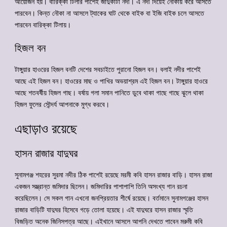
আয়োজন হয়। বারিক্কা টিলার পাশেই জাদুকাটা নদী। এ নদী দিয়েই নৌকায় করে আসতে
পারবেন। কিন্ত নৌকা না আসলে ট্যাকের ঘাট থেকে বাইক বা ইজি বাইক চলে আসতে
পারবেন বারিক্কা টিলায়।
হিজল বন
টাঙ্গুয়ার হাওরের হিজল বনটি দেশের সবচাইতে পুরানো হিজল বন। বলাই নদীর পাশেই
আছে এই হিজল বন। হাওরের মাছ ও পাখির অভয়াশ্রম এই হিজল বন। টাঙ্গুয়ার হাওরে
আছে শতবর্ষীয় হিজল গাছ। বর্ষায় গলা সমান পানিতে ডুবে থাকা গাছে গাছে ঝুলে থাকা
হিজল ফুলের সৌন্দর্য আপনাকে মুগ্ধ করবে।
এছাড়াও রয়েছে
হাসন রাজার যাদুঘর
সুনামগঞ্জ শহরের সুরমা নদীর ঠিক পাশেই রয়েছে মরমী কবি হাসন রাজার বাড়ি। হাসন রাজা
একজন সম্ভ্রান্ত জমিদার ছিলেন। জমিদারির পাশাপাশি তিনি অসংখ্য গান রচনা
করেছিলেন। সে সকল গান এখনো জনপ্রিয়তার শীর্ষে রয়েছে। বর্তমানে সুনামগঞ্জের হাসন
রাজার বাড়িটি যাদুঘর হিসেবে গড়ে তোলা হয়েছে। এই যাদুঘরে হাসন রাজার স্মৃতি
বিজড়িত অনেক জিনিসপত্র আছে। এইখানে আসলে আপনি দেখতে পাবেন মরুমী কবি