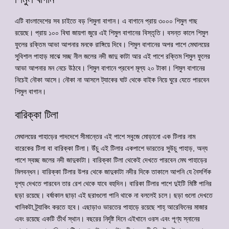
এটি বাংলাদেশের সব চাইতে বড় শিমুলা বাগান। এ বাগানে প্রায় ৩০০০ শিমুল গাছ
রয়েছে। প্রায় ১০০ বিঘা জায়গা জুরে এই শিমুল বাগানের বিস্তৃতি। বসন্ত কালে শিমুল
ফুলের রক্তিম আভা আপনার মনকে রাঙ্গিয়ে দিবে। শিমুল বাগানের অপর পাশে মেঘালয়ের
সুবিশাল পাহাড় মাঝে সচ্ছ নীল জলের নদী জাদু কাটা আর এই পাশে রক্তিম শিমুল ফুলের
আভা আপনার মন নেচে উঠবে। শিমুল বাগানে প্রবেশ মূল্য ২০ টাকা। শিমুল বাগানের
নিচেই নৌকা আসে। নৌকা না আসলে ট্যাকের ঘাট থেকে বাইক নিয়ে ঘুরে যেতে পারবেন
শিমুল বাগান।
বারিক্কা টিলা
মেঘালয়ের পাহাড়ের পাদদেশে সীমান্তের এই পাশে সবুজে মোড়ানো এক টিলার নাম
বারেকের টিলা বা বারিক্কা টিলা। উঁচু এই টিলার একপাশে ভারতের সুউচু পাহাড়, অন্য
পাশে স্বচ্ছ জলের নদী জাদুকাটা। বারিক্কা টিলা থেকেই দেখতে পারবেন মেঘ পাহাড়ের
মিলবন্ধন। বারিক্কা টিলার উপর থেকে জাদুকাটা নদীর দিকে তাকালে আপনি যে নৈসর্গিক
দৃশ্য দেখতে পারবেন তার রেশ থেকে যাবে বহুদিন। বারিকা টিলার পাশে দুইটি মিষ্টি পানির
ছড়া রয়েছে। বর্ষাকাল ছাড়া এই ছরাগুলো পানি থাকে না বললেই চলে। ছড়া গুলো দেখতে
খানিকটা ট্র্যাকিং করতে হবে। এছাড়াও ভারতের পাহাড়ে রয়েছে শাহ্ আরেফিনের মাজার
এবং রয়েছে একটি তীর্থ স্থান। বছরের নির্দৃষ্ট দিনে এইখানে ওরস এবং পূণ্য স্নানের