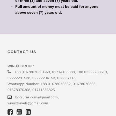
of three (3) and seven (7) years old.
Full amount of money must be paid for anyone
above seven (7) years old.
CONTACT US
WINUX GROUP
+88 01678076361-69, 01714168388, +88 02222283619,
02222291538, 02222294153, 028837118
WhatsApp Number: +88 01678076362, 01678076363,
01678076368, 01711336825
bdcruise.com@gmail.com,
winuxtravels@gmail.com