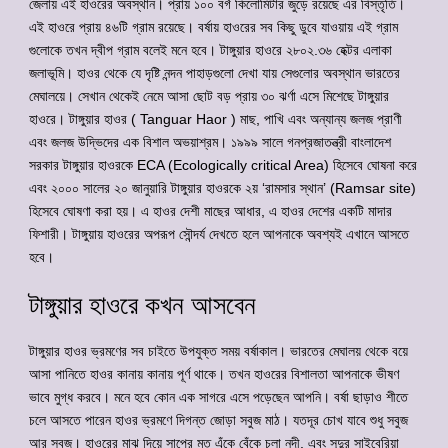
জেলায় এই হাওরের অবস্থান। প্রায় ১০০ বর্গ কিলোমিটার জুড়ে রয়েছে এর বিস্তৃতি।
এই হাওরে প্রায় ৪৬টি গ্রাম রয়েছে। বর্ষায় হাওরের সব কিছু ডুবে যাওয়ায় এই গ্রাম
গুলোকে তখন দ্বীপ গ্রাম বলেই মনে হবে। টাঙ্গুয়ার হাওরে ২৮০২.৩৬ হেক্টর এলাকা
জলাভূমি। হাওর থেকে যে দৃষ্টি নন্দন পাহাড়গুলো দেখা যায় সেগুলোর অবস্থান ভারতের
মেঘালয়ে। সেখান থেকেই নেমে আসা ছোট বড় প্রায় ৩০ ঝর্ণা এসে মিশেছে টাঙ্গুয়ার
হাওরে। টাঙ্গুয়ার হাওর ( Tanguar Haor ) মাছ, পাখি এবং অন্যান্য জলজ প্রাণী
এবং জলজ উদ্ভিদের এক বিশাল অভয়াশ্রম। ১৯৯৯ সালে গনপ্রজাতন্ত্রী বাংলাদেশ
সরকার টাঙ্গুয়ার হাওরকে ECA (Ecologically critical Area) হিসেবে ঘোষনা করে
এবং ২০০০ সালের ২০ জানুয়ারি টাঙ্গুয়ার হাওরকে ২য় ‘রামসার স্থান’ (Ramsar site)
হিসেবে ঘোষণা করা হয়। এ হাওর দেশী মাছের আধার, এ হাওর দেশের একটি মাদার
ফিশারী। টাঙ্গুয়ায় হাওরের অপরূপ সৌন্দর্য দেখতে হলে আপনাকে অবশ্যই এখানে আসতে
হবে।
টাঙ্গুয়ার হাওরে কখন আসবেন
টাঙ্গুয়ার হাওর ভ্রমণের সব চাইতে উপযুক্ত সময় বর্ষাকাল। ভারতের মেঘালয় থেকে বয়ে
আসা পানিতে হাওর কানায় কানায় পূর্ণ থাকে। তখন হাওরের বিশালতা আপনাকে ভীষণ
ভাবে মুগ্ধ করবে। মনে হবে কোন এক সাগরে এসে পড়েছেন আপনি। বর্ষা ছাড়াও শীতে
চলে আসতে পারেন হাওর ভ্রমণে দিগন্ত জোড়া সবুজ মাঠ। যতদূর চোখ যাবে শুধু সবুজ
আর সবুজ। হাওরের মাঝ দিয়ে সাপের মত এঁকে বেঁকে চলা নদী, এবং সূদুর সাইবেরিয়া