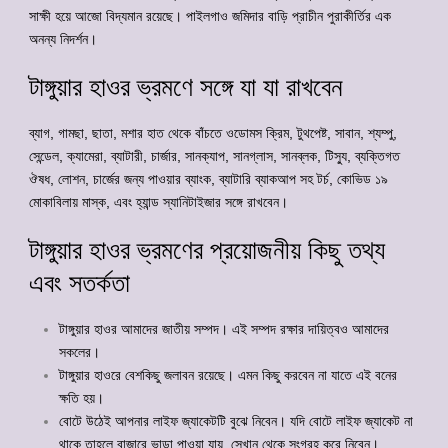
সাক্ষী হয়ে আজো বিদ্যমান রয়েছে। পাইলগাও জমিদার বাড়ি প্রাচীন পুরাকীর্তির এক
অনন্য নিদর্শন।
টাঙ্গুয়ার হাওর ভ্রমণে সঙ্গে যা যা রাখবেন
ব্যাগ, গামছা, ছাতা, মশার হাত থেকে বাঁচতে ওডোমস ক্রিম, টুথপেষ্ট, সাবান, শ্যম্পু,
সেন্ডেল, ক্যামেরা, ব্যাটারী, চার্জার, সানক্যাপ, সানগ্লাস, সানব্লক, টিস্যু, ব্যক্তিগত
ঔষধ, লোশন, চার্জের জন্য পাওয়ার ব্যাংক, ব্যাটারি ব্যাকআপ সহ টর্চ, কোভিড ১৯
মোকাবিলায় মাস্ক, এবং হ্যান্ড স্যানিটাইজার সঙ্গে রাখবেন।
টাঙ্গুয়ার হাওর ভ্রমণের প্রয়োজনীয় কিছু তথ্য
এবং সতর্কতা
টাঙ্গুয়ার হাওর আমাদের জাতীয় সম্পদ। এই সম্পদ রক্ষার দায়িত্বও আমাদের
সকলের।
টাঙ্গুয়ার হাওরে বেশকিছু জলাবন রয়েছে। এমন কিছু করবেন না যাতে এই বনের
ক্ষতি হয়।
বোটে উঠেই আপনার লাইফ জ্যাকেটটি বুঝে নিবেন। যদি বোটে লাইফ জ্যাকেট না
থাকে তাহলে বাজারে ভাড়া পাওয়া যায়, সেখান থেকে সংগ্রহ করে নিবেন।