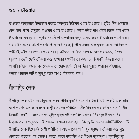
ওয়াচ টাওয়ার
হাওরকে অন্যভাবে উপভোগ করতে অবশ্যই উঠবেন ওয়াচ টাওয়ারে। ছুটির দিন গুলোতে
বেশ ভিড় থাকে টাঙ্গুয়ার হাওরের ওয়াচ টাওয়ারে। বলাই নদীর পাশ ঘেঁসে হিজল বনে ওয়াচ
টাওয়ারের অবস্থান। প্রায় সব নৌকা একবারের জন্য হলেও ওয়াচ টাওয়ারের পাশে যায়।
ওয়াচ টাওয়ারের আশে পাশের পানি বেশ স্বচ্ছ। পানি স্বচ্ছ বলে ঘুরতে আসা বেশিরভাগ
পর্যটকই এইখানে গোসল সেরে নেন। এইখানে পানিতে নেমে চা খাওয়ার আছে বিশেষ
সুযোগ। ছোট ছোট নৌকায় করে হাওরের স্থানীয় লোকজন চা, বিস্কুট বিক্রয় করে।
আপনি চাইলে বড় নৌকা থেকে নেমে ছোট ছোট নৌকা দিয়ে ঘুরতে পারবেন এইখানে,
শুনতে পারবেন মাঝির সুমধুর কন্ঠে হাওর বাঁচানোর গান।
নীলাদ্রি লেক
নীলাদ্রি লেক এইখানে মানুষদের কাছে পাথর কুয়ারি নামে পরিচিত। এই লেকটি এবং তার
আশ পাশের এলাকা বাংলার কাশ্মীর নামেও পরিচিত। নীলাদ্রি লেকের বর্তমান নাম “শহীদ
সিরাজী লেক” । বাংলাদেশের মুক্তিযুদ্ধে শহীদ গেরিলা যোদ্ধা সিরাজুল ইসলাম বির
বিক্রম এর নামানুসারে এই লেকের নামকরন করা হয়। কিন্তু ট্রাভেলার কমিউনিটিতে এটি
নীলাদ্রি লেক হিসেবেই বেশী পরিচিত। এই লেকের পানি খুব স্বচ্ছ। নৌকায় করে ঘুরে
বেড়াতে পারবেন এই লেকে। আরো আছে কায়াকিং এর বিশেষ ব্যাবস্থা। ক্লান্তি দূর