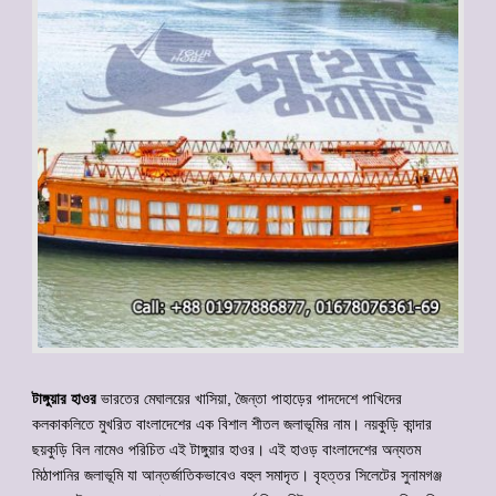
টাঙ্গুয়ার হাওর
ভারতের মেঘালয়ের খাসিয়া, জৈন্তা পাহাড়ের পাদদেশে পাখিদের
কলকাকলিতে মুখরিত বাংলাদেশের এক বিশাল শীতল জলাভূমির নাম। নয়কুড়ি কান্দার
ছয়কুড়ি বিল নামেও পরিচিত এই টাঙ্গুয়ার হাওর। এই হাওড় বাংলাদেশের অন্যতম
মিঠাপানির জলাভূমি যা আন্তর্জাতিকভাবেও বহুল সমাদৃত। বৃহত্তর সিলেটের সুনামগঞ্জ