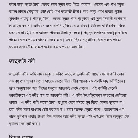
করার জন্য স্বচ্ছ ঠান্ডা লেকের জলে স্নান করে নিতে পারবেন। লেকের এক পাশ সবুজ
ঘাসের চাদরে মোড়ানো ছোট ছোট বেশ কয়েকটি টিলা। আর অন্য পাশে রয়েছে সুউচ্চ
সুবিশাল পাহাড়। পাহাড়, টিলা, লেকের স্বচ্ছ পানি প্রকৃতির এই সুন্দর মিতালী আপনাকে
বিমোহিত করবে। এইখানে এসে আপনি হারিয়ে যেতে বাধ্য। ট্যাঁকের ঘাটে নৌকা থেকে
নেমে সোজা হেঁটে চলে আসতে পারবেন নীলাদ্রি লেকে। পড়ন্ত বিকালের সময়টুকু কাটতে
পারেন লেকের পাড়ের ঘাসের চাদরে বসে। অথবা প্রিয় মানুষটিকে নিয়ে করতে পারেন
লেকের জলে নৌকা ভ্রমণ অথবা করতে পারেন কায়াকিং।
জাদুকাটা নদী
জাদুকাটা নদীর আদি নাম রেনুকা। কথিত আছে জাদুকাটা নদী পাড়ে বসবাস কারি কোন
এক বধু তার পুত্র সন্তান জাদুকে কোলে নিয়ে নদীর অনেক বড় একটি মাছ কাটছিলেন।
হঠাৎ অন্যমনস্ক হয়ে নিজের সন্তান জাদুকেই কেটে ফেলেন। এই কাহিনী থেকেই
পরবর্তীকালে এই নদীর নাম হয় জাদুকাটা নদী। এ নদীর উৎপত্তিস্থল ভারতের জৈন্তিয়া
পাহাড়। এ নদীর পানি অনেক ঠান্ডা, দুপুরের গেলে নঈতে ডূব দিতে একদম ভূলবেন না।
তবে নদীর মাঝে যাওয়ার চেষ্টা করবেন না। মাঝে অনেক স্রোত থাকে। জাদুকাটার এক
পাশে সুবিশাল পাহাড় উপরে নীল আকাশ আর নদীর স্বচ্ছ পানি এইগুলো মিলে অদ্ভূত এক
ক্যানভাসের সৃষ্টি করে।
শিমুল বাগান