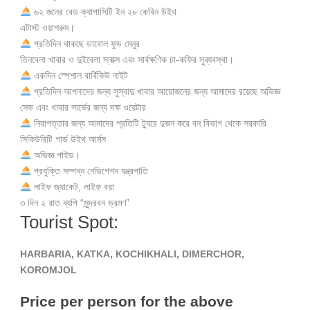
৬২ জনের বেড ক্যাপাসিটি ইন ২৮ কেবিন উইথ
এটাস্ট ওয়াশরুম।
প্রতিদিন থাকছে ডাবোল ফুড মেনুর
তিনবেলা খাবার ও দুইবেলা স্নাক্স এবং সার্বক্ষণিক চা-কফির সুব্যবস্থা।
একদিন স্পেশাল বার্বিকিউ নাইট
প্রতিদিন আপনাদের জন্য সুস্বাদু খাবার আয়োজনের জন্য আমাদের রয়েছে অভিজ্ঞ
সেফ এবং খাবার সার্ভের জন্য দক্ষ ওয়েটার
নিরাপত্তার জন্য আমাদের প্রতিটি ট্যুরে দুজন করে বন বিভাগ থেকে সরকারি
সিকিউরিটি গার্ড উইথ আর্মস
অভিজ্ঞ গাইড।
প্রযুক্তি সম্পন্ন নেভিগেশন যন্ত্রপাতি
লাইফ জ্যাকেট, লাইফ বয়া
৩ দিন ২ রাত ব্যপি “সুন্দরবন ভ্রমণ”
Tourist Spot:
HARBARIA, KATKA, KOCHIKHALI, DIMERCHOR,
KOROMJOL
Price per person for the above