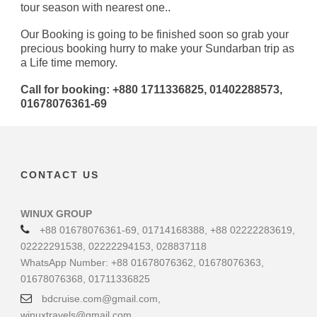
tour season with nearest one..
Our Booking is going to be finished soon so grab your
precious booking hurry to make your Sundarban trip as
a Life time memory.
Call for booking: +880 1711336825, 01402288573,
01678076361-69
CONTACT US
WINUX GROUP
+88 01678076361-69, 01714168388, +88 02222283619,
02222291538, 02222294153, 028837118
WhatsApp Number: +88 01678076362, 01678076363,
01678076368, 01711336825
bdcruise.com@gmail.com,
winuxtravels@gmail.com