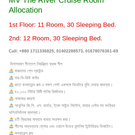
Allocation
1st Floor: 11 Room, 30 Sleeping Bed.
2nd: 12 Room, 30 Sleeping Bed.
Call: +880 1711336825, 01402288573, 01678076361-69
বিলাসবহুল শীতাতপ নিয়ন্ত্রিত ক্রজ শীপ
বাচ্চাদের প্লে গ্রাউন্ড
বার-বি-কিউ কর্নার
রাতে কনফারেন্স রুম এ সকল গেস্ট একসঙ্গে থিয়েটরে মুভি দেখার ব্যবস্থা।
৪০,০০০ লিটার মিষ্টি পানির রির্জাভার।
নামাজের জায়গা
আধুনিক জি.পি. এস. রার্ডার, ইকো সাউন্ড সিস্টেম, ফায়ার এর্লাম সহ সংক্রিয়
অগ্নিনির্বাপক ব্যবস্থা।
৪টি ফ্রিজের মাধ্যমে খাবার সংরক্ষন করা।
শীপের অভ্যন্তরে ফ্লোর এবং ওয়ালে উডের নান্দনিক ইন্টোরিয়ার ডিজাইন।
কনফারেন্স রুম