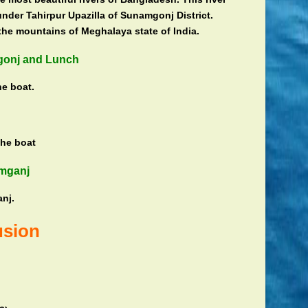
under Tahirpur Upazilla of Sunamgonj District.
 the mountains of Meghalaya state of India.
onj and Lunch
he boat.
the boat
amganj
nj.
usion