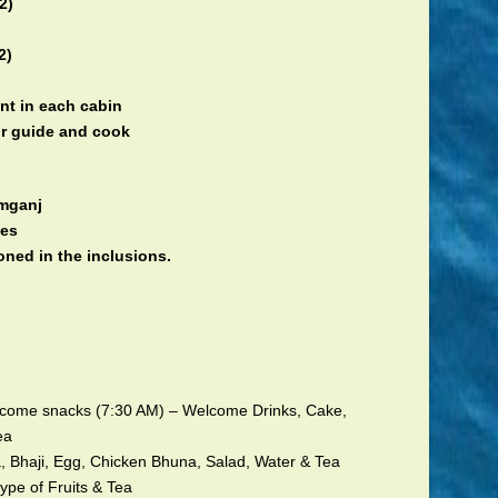
2)
2)
nt in each cabin
ur guide and cook
amganj
ses
ned in the inclusions.
lcome snacks (7:30 AM) – Welcome Drinks, Cake,
ea
, Bhaji, Egg, Chicken Bhuna, Salad, Water & Tea
ype of Fruits & Tea