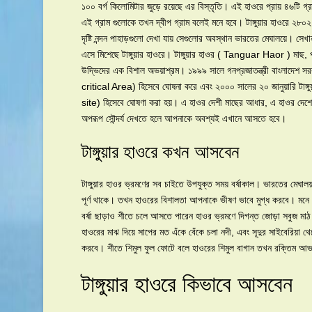
১০০ বর্গ কিলোমিটার জুড়ে রয়েছে এর বিস্তৃতি। এই হাওরে প্রায় ৪৬টি গ্র
এই গ্রাম গুলোকে তখন দ্বীপ গ্রাম বলেই মনে হবে। টাঙ্গুয়ার হাওরে ২৮০
দৃষ্টি নন্দন পাহাড়গুলো দেখা যায় সেগুলোর অবস্থান ভারতের মেঘালয়ে। সে
এসে মিশেছে টাঙ্গুয়ার হাওরে। টাঙ্গুয়ার হাওর ( Tanguar Haor ) মাছ,
উদ্ভিদের এক বিশাল অভয়াশ্রম। ১৯৯৯ সালে গনপ্রজাতন্ত্রী বাংলাদেশ স
critical Area) হিসেবে ঘোষনা করে এবং ২০০০ সালের ২০ জানুয়ারি টাঙ্
site) হিসেবে ঘোষণা করা হয়। এ হাওর দেশী মাছের আধার, এ হাওর দেশের 
অপরূপ সৌন্দর্য দেখতে হলে আপনাকে অবশ্যই এখানে আসতে হবে।
টাঙ্গুয়ার হাওরে কখন আসবেন
টাঙ্গুয়ার হাওর ভ্রমণের সব চাইতে উপযুক্ত সময় বর্ষাকাল। ভারতের মেঘা
পূর্ণ থাকে। তখন হাওরের বিশালতা আপনাকে ভীষণ ভাবে মুগ্ধ করবে। 
বর্ষা ছাড়াও শীতে চলে আসতে পারেন হাওর ভ্রমণে দিগন্ত জোড়া সবুজ মা
হাওরের মাঝ দিয়ে সাপের মত এঁকে বেঁকে চলা নদী, এবং সূদুর সাইবেরিয়
করবে। শীতে শিমুল ফুল ফোটে বলে হাওরের শিমুল বাগান তখন রক্তিম আ
টাঙ্গুয়ার হাওরে কিভাবে আসবেন