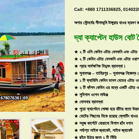
Call: +880 1711336825, 01402
অপার সৌন্দর্যের লীলাভূমি টাঙ্গুয়ার হাওর ভ্রমণ
দ্যা ক্যাপ্টেন
হাউস বোট
ব
★ ২ টি এসি কেবিন এটাচ বেলকনি এবং এটাচ 
★ ২ টি কেবিন এটাচ বেলকনি এবং এটাচ ওয়াশ
★ প্রায় সার্বক্ষণিক বিদ্যুৎ ব্যাবস্থা।
★ সুনামগঞ্জ – তাহিরপুর – সুনামগঞ্জ নিজেস্ব ল
★ ১ টি ফ্যামিলি কেবিন ডাবল বেডের এটাচ ও
★ ২ টি কাঁপল কেবিন এর মধ্যে একটি এটাচ 
★ সুবিশাল ওপেন লাউঞ্জ
★ দোলনার ব্যাবস্থা
★ পুরো ক্যাপ্টেনে সোজা হয়ে হাঁটার মতো উচ্চ
★ বোটের পিছনের দিকে রয়েছে ফ্লোটিং হাওর ভি
★ সবুজ কার্পেটে মোরানো বিশাল ছাঁদ বগান
★ পর্যাপ্ত লাইফ জ্যাকেট, লাইফ জ্যাকেট
★ ছাঁদে উঠার জন্য ২ টি সিঁড়ি