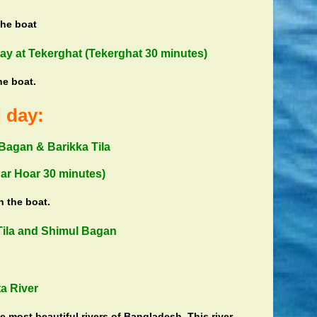
the boat
ay at Tekerghat (Tekerghat 30 minutes)
he boat.
d day:
agan & Barikka Tila
ar Hoar 30 minutes)
n the boat.
Tila and Shimul Bagan
a River
he most beautiful rivers of Bangladesh. This river