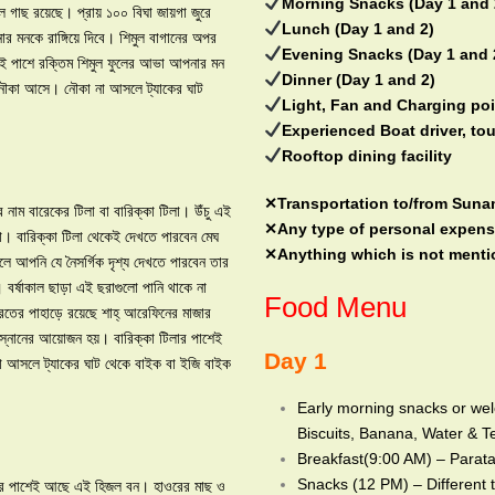
Morning Snacks (Day 1 and 
ল গাছ রয়েছে। প্রায় ১০০ বিঘা জায়গা জুরে
Lunch (Day 1 and 2)
র মনকে রাঙ্গিয়ে দিবে। শিমুল বাগানের অপর
Evening Snacks (Day 1 and 
 এই পাশে রক্তিম শিমুল ফুলের আভা আপনার মন
Dinner (Day 1 and 2)
ই নৌকা আসে। নৌকা না আসলে ট্যাকের ঘাট
Light, Fan and Charging poi
Experienced Boat driver, to
Rooftop dining facility
✕Transportation to/from Sun
নাম বারেকের টিলা বা বারিক্কা টিলা। উঁচু এই
✕Any type of personal expen
টা। বারিক্কা টিলা থেকেই দেখতে পারবেন মেঘ
✕Anything which is not mentio
লে আপনি যে নৈসর্গিক দৃশ্য দেখতে পারবেন তার
। বর্ষাকাল ছাড়া এই ছরাগুলো পানি থাকে না
Food Menu
রতের পাহাড়ে রয়েছে শাহ্ আরেফিনের মাজার
্য স্নানের আয়োজন হয়। বারিক্কা টিলার পাশেই
Day 1
া আসলে ট্যাকের ঘাট থেকে বাইক বা ইজি বাইক
Early morning snacks or we
Biscuits, Banana, Water & T
Breakfast(9:00 AM) – Parata
Snacks (12 PM) – Different t
নদীর পাশেই আছে এই হিজল বন। হাওরের মাছ ও