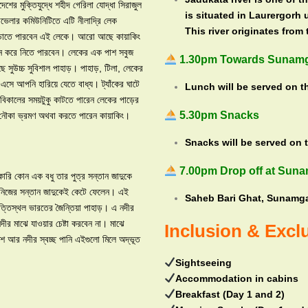
শের মুক্তিযুদ্ধে শহীদ গেরিলা যোদ্ধা সিরাজুল
is situated in Laurergorh 
াভেলার কমিউনিটিতে এটি নীলাদ্রি লেক
This river originates from
 বেড়াতে পারবেন এই লেকে। আরো আছে কায়াকিং
স্নান করে নিতে পারবেন। লেকের এক পাশ সবুজ
1.30pm Towards Sunamg
সুউচ্চ সুবিশাল পাহাড়। পাহাড়, টিলা, লেকের
এসে আপনি হারিয়ে যেতে বাধ্য। ট্যাঁকের ঘাটে
Lunch will be served on t
বিকালের সময়টুকু কাটতে পারেন লেকের পাড়ের
5.30pm Snacks
 নৌকা ভ্রমণ অথবা করতে পারেন কায়াকিং।
Snacks will be served on 
7.00pm Drop off at Sun
ারি কোন এক বধু তার পুত্র সন্তান জাদুকে
নিজের সন্তান জাদুকেই কেটে ফেলেন। এই
Saheb Bari Ghat, Sunamga
ত্তিস্থল ভারতের জৈন্তিয়া পাহাড়। এ নদীর
দীর মাঝে যাওয়ার চেষ্টা করবেন না। মাঝে
Inclusion & Excl
 আর নদীর স্বচ্ছ পানি এইগুলো মিলে অদ্ভূত
Sightseeing
Accommodation in cabins
Breakfast (Day 1 and 2)