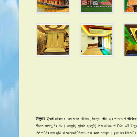
টাঙ্গুয়ার হাওর
ভারতের মেঘালয়ের খাসিয়া, জৈন্তা পাহাড়ের পাদদেশে পাখিদ
শীতল জলাভূমির নাম। নয়কুড়ি কান্দার ছয়কুড়ি বিল নামেও পরিচিত এই টা
মিঠাপানির জলাভূমি যা আন্তর্জাতিকভাবেও বহুল সমাদৃত। বৃহত্তর সিলেটের