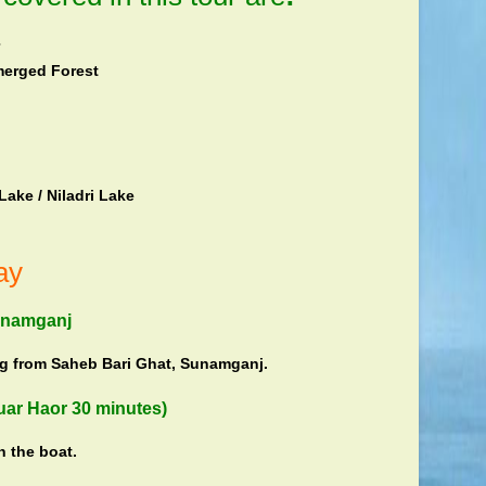
bmerged Forest
Lake / Niladri Lake
ay
Sunamganj
g from Saheb Bari Ghat, Sunamganj.
uar Haor 30 minutes)
n the boat.