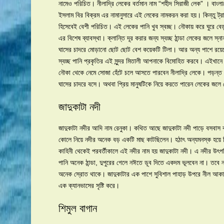
নামেও পরিচিত। নীলাদ্রি লেকের বর্তমান নাম “শহীদ সিরাজী লেক” । বাংলাদে
ইসলাম বির বিক্রম এর নামানুসারে এই লেকের নামকরন করা হয়। কিন্তু ট্র
হিসেবেই বেশী পরিচিত। এই লেকের পানি খুব স্বচ্ছ। নৌকায় করে ঘুরে
এর বিশেষ ব্যাবস্থা। ক্লান্তি দূর করার জন্য স্বচ্ছ ঠান্ডা লেকের জলে 
ঘাসের চাদরে মোড়ানো ছোট ছোট বেশ কয়েকটি টিলা। আর অন্য পাশে রয়েছে 
স্বচ্ছ পানি প্রকৃতির এই সুন্দর মিতালী আপনাকে বিমোহিত করবে। এইখানে 
নৌকা থেকে নেমে সোজা হেঁটে চলে আসতে পারবেন নীলাদ্রি লেকে। পড়ন্ত 
ঘাসের চাদরে বসে। অথবা প্রিয় মানুষটিকে নিয়ে করতে পারেন লেকের জলে
জাদুকাটা নদী
জাদুকাটা নদীর আদি নাম রেনুকা। কথিত আছে জাদুকাটা নদী পাড়ে বসবাস ক
কোলে নিয়ে নদীর অনেক বড় একটি মাছ কাটছিলেন। হঠাৎ অন্যমনস্ক হয়ে 
কাহিনী থেকেই পরবর্তীকালে এই নদীর নাম হয় জাদুকাটা নদী। এ নদীর উৎপ
পানি অনেক ঠান্ডা, দুপুরের গেলে নঈতে ডূব দিতে একদম ভূলবেন না। তবে ন
অনেক স্রোত থাকে। জাদুকাটার এক পাশে সুবিশাল পাহাড় উপরে নীল আকাশ
এক ক্যানভাসের সৃষ্টি করে।
শিমুল বাগান