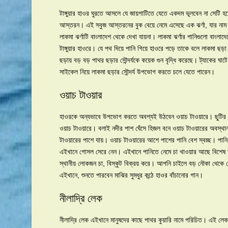
টাঙ্গুয়ার হাওর ঘুরতে আসলে যে জায়গাটিতে যেতে একদম ভূলবেন না সেটি হচ
আস্তরন। এই সবুজ আস্তরনের বুক বেয়ে নেমে এসেছে এক ঝর্ণা, যার নাম 
লাকমা ঝর্ণাটি বাংলাদেশ থেকে দেখা যায়না। লাকমা ঝর্ণার পানিগুলো বাংলা
টাঙ্গুয়ার হাওরে। যে পথ দিয়ে পানি গিয়ে হাওরে পড়ে তাকে বলে লাকমা
ছড়ায় বড় বড় পাথর ছড়ার সৌন্দর্যকে কয়েক গুন বৃদ্ধি করেছে। ট্যাকের ঘ
সাইকেল নিয়ে লাকমা ছড়ার সৌন্দর্য উপভোগ করতে চলে যেতে পারেন।
ওয়াচ টাওয়ার
হাওরকে অন্যভাবে উপভোগ করতে অবশ্যই উঠবেন ওয়াচ টাওয়ারে। ছুটির দিন
ওয়াচ টাওয়ারে। বলাই নদীর পাশ ঘেঁসে হিজল বনে ওয়াচ টাওয়ারের অবস্থ
টাওয়ারের পাশে যায়। ওয়াচ টাওয়ারের আশে পাশের পানি বেশ স্বচ্ছ। পানি 
এইখানে গোসল সেরে নেন। এইখানে পানিতে নেমে চা খাওয়ার আছে বিশেষ
স্থানীয় লোকজন চা, বিস্কুট বিক্রয় করে। আপনি চাইলে বড় নৌকা থেকে 
এইখানে, শুনতে পারবেন মাঝির সুমধুর কন্ঠে হাওর বাঁচানোর গান।
নীলাদ্রি লেক
নীলাদ্রি লেক এইখানে মানুষদের কাছে পাথর কুয়ারি নামে পরিচিত। এই লে