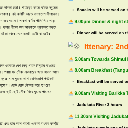
্ছে লাকমা ছড়া। পাহাড়ের ভাঁজে ভাঁজে সবুজের
Snacks will be served on 
লাকমা। এই ঝর্নাটি ভারত বাংলাদেশ সীমান্তে।
দেশে বয়ে আসে। লাকমা ঝর্ণার পানি গিয়ে পড়ে
9.00pm Dinner & night st
 ছড়া। ছড়ার শীতল জল আপনাকে প্রনবন্ত করবে।
Dinner will be served on t
াটে নৌকা থেকে নেমে একটা অটো বা মোটর
Ittenary: 2n
5.00am Towards Shimul B
 গুলোতে বেশ ভিড় থাকে টাঙ্গুয়ার হাওরের
8.00am Breakfast (Tangu
ান। প্রায় সব নৌকা একবারের জন্য হলেও ওয়াচ
স্বচ্ছ বলে ঘুরতে আসা বেশিরভাগ পর্যটকই
Breakfast will be served o
 সুযোগ। ছোট ছোট নৌকায় করে হাওরের
নেমে ছোট ছোট নৌকা দিয়ে ঘুরতে পারবেন
9.00am Visiting Barikka 
Jadukata River 3 hours
11.30am Visiting Jadukat
কটি এবং তার আশ পাশের এলাকা বাংলার কাশ্মীর
Jadukata river is one of t