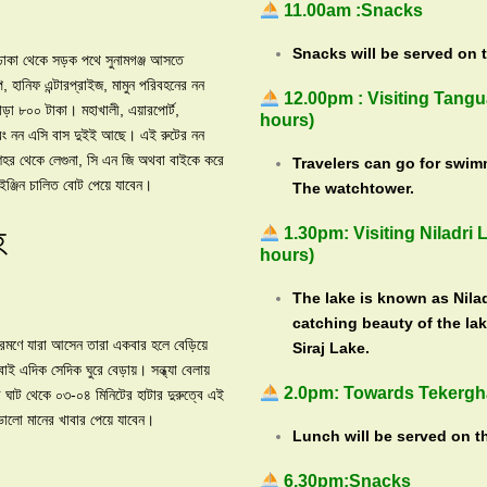
11.00am :Snacks
Snacks will be served on 
 ঢাকা থেকে সড়ক পথে সুনামগঞ্জ আসতে
 হানিফ এন্টারপ্রাইজ, মামুন পরিবহনের নন
12.00pm : Visiting Tang
াড়া ৮০০ টাকা। মহাখালী, এয়ারপোর্ট,
hours)
এবং নন এসি বাস দুইই আছে। এই রুটের নন
শহর থেকে লেগুনা, সি এন জি অথবা বাইকে করে
Travelers can go for swimm
ইঞ্জিন চালিত বোট পেয়ে যাবেন।
The watchtower.
হ
1.30pm: Visiting Niladri
hours)
The lake is known as Nilad
catching beauty of the lak
 ভ্রমণে যারা আসেন তারা একবার হলে বেড়িয়ে
Siraj Lake.
বাই এদিক সেদিক ঘুরে বেড়ায়। সন্ধ্যা বেলায়
2.0pm: Towards Tekergh
 ঘাট থেকে ০৩-০৪ মিনিটের হাটার দুরুত্বে এই
 ভালো মানের খাবার পেয়ে যাবেন।
Lunch will be served on t
6.30pm:Snacks