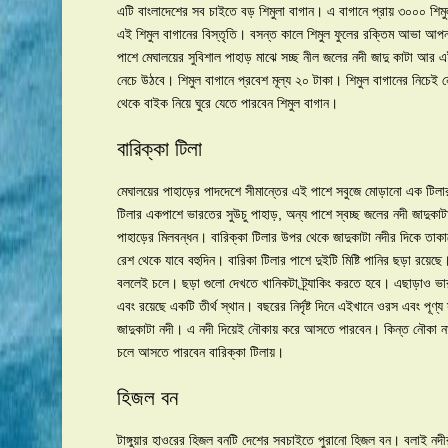
এটি বাংলাদেশের সব চাইতে বড় শিমুলা বাগান। এ বাগানে প্রায় ৩০০০ শিমু
এই শিমুল বাগানের বিস্তৃতি। বসন্ত কালে শিমুল ফুলের রক্তিম আভা আপনা
পাশে মেঘালয়ের সুবিশাল পাহাড় মাঝে সচ্ছ নীল জলের নদী জাদু কাটা আর
নেচে উঠবে। শিমুল বাগানে প্রবেশ মূল্য ২০ টাকা। শিমুল বাগানের নিচে
থেকে বাইক নিয়ে ঘুরে যেতে পারবেন শিমুল বাগান।
বারিক্কা টিলা
মেঘালয়ের পাহাড়ের পাদদেশে সীমান্তের এই পাশে সবুজে মোড়ানো এক টিলার 
টিলার একপাশে ভারতের সুউচু পাহাড়, অন্য পাশে স্বচ্ছ জলের নদী জাদুকা
পাহাড়ের মিলবন্ধন। বারিক্কা টিলার উপর থেকে জাদুকাটা নদীর দিকে তাকা
রেশ থেকে যাবে বহুদিন। বারিকা টিলার পাশে দুইটি মিষ্টি পানির ছড়া রয়েছে
বললেই চলে। ছড়া গুলো দেখতে খানিকটা ট্র্যাকিং করতে হবে। এছাড়াও ভা
এবং রয়েছে একটি তীর্থ স্থান। বছরের নির্দৃষ্ট দিনে এইখানে ওরস এবং পূণ
জাদুকাটা নদী। এ নদী দিয়েই নৌকায় করে আসতে পারবেন। কিন্ত নৌকা ন
চলে আসতে পারবেন বারিক্কা টিলায়।
হিজল বন
টাঙ্গুয়ার হাওরের হিজল বনটি দেশের সবচাইতে পুরানো হিজল বন। বলাই 