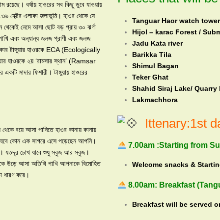
াম রয়েছে। বর্ষায় হাওরের সব কিছু ডুবে যাওয়ায়
২.৩৬ হেক্টর এলাকা জলাভূমি। হাওর থেকে যে
Tanguar Haor watch tower
খান থেকেই নেমে আসা ছোট বড় প্রায় ৩০ ঝর্ণা
Hijol – karac Forest / Su
 পাখি এবং অন্যান্য জলজ প্রাণী এবং জলজ
Jadu Kata river
রকার টাঙ্গুয়ার হাওরকে ECA (Ecologically
Barikka Tila
গুয়ার হাওরকে ২য় ‘রামসার স্থান’ (Ramsar
Shimul Bagan
একটি মাদার ফিশারী। টাঙ্গুয়ায় হাওরের
Teker Ghat
Shahid Siraj Lake/ Quarry 
Lakmachhora
Ittenary:1st d
লয় থেকে বয়ে আসা পানিতে হাওর কানায় কানায়
মনে হবে কোন এক সাগরে এসে পড়েছেন আপনি।
7.00am :Starting from 
ঠ। যতদূর চোখ যাবে শুধু সবুজ আর সবুজ।
া থেকে উড়ে আসা অতিথি পাখি আপনাকে বিমোহিত
Welcome snacks & Startin
ভা ধারণ করে।
8.00am: Breakfast (Tang
Breakfast will be served o