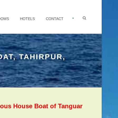
•
OOMS
HOTELS
CONTACT
AT, TAHIRPUR,
uxurious House Boat of Tanguar