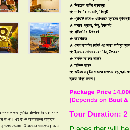
★ মিনারেল পানির ব্যাবস্থা
★ সার্বক্ষণিক চা/কফি, বিস্কুট
★ প্রতিটি রুমে ও ওয়াশরুমে ফ্যানের ব্যাবস্থা
★ সাবান, শ্যাম্পু, টিসু, টুথপেস্ট
★ হাইজেনিক উপকরণ
★ জায়নামাজ
★ ফোন ল্যাপটপ চার্জিং এর জন্য পর্যাপ্ত ব্যাব
★ ইনডোর গেমসের বেশ কিছু উপকরণ
★ সার্বক্ষণিক রুম সার্ভিস
★ অভিজ্ঞ গাইড
★ অভিজ্ঞ বাবুর্চির মাধ্যমে হাওরের বড়,ছোট ম
তুলতে বাধ্য করবে।
Package Price 14,00
(Depends on Boat & 
Tour Duration: 2
ের কলকাকলিতে মুখরিত বাংলাদেশের এক বিশাল
ঙ্গুয়ার হাওর। এই হাওড় বাংলাদেশের অন্যতম
 সুনামগঞ্জ জেলায় এই হাওরের অবস্থান। প্রায়
Places that will be