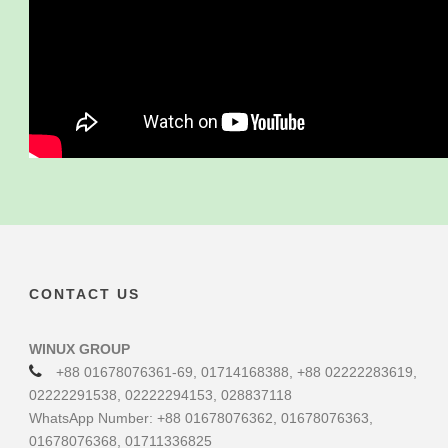
CONTACT US
WINUX GROUP
+88 01678076361-69, 01714168388, +88 02222283619,
02222291538, 02222294153, 028837118
WhatsApp Number: +88 01678076362, 01678076363,
01678076368, 01711336825