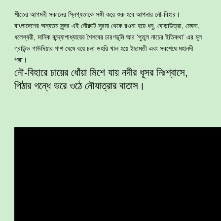
শীতের আগমনী সকালের স্নিগ্ধতাকে সঙ্গী করে শুরু হবে আপনার নৌ-বিহার।
বাংলাদেশের অন্যতম সুন্দর এই নৌরুটে সুরমা থেকে রওনা হয়ে ধনু, ঘোড়াউত্রা, মেঘনা,
ধলেশ্বরী, মানিক বন্দ্যোপাধ্যায়ের শৈশবের চারণভূমি আর ‘পুতুল নাচের ইতিকথা’ এর মূল
গ্রাউন্ড গাউদিয়ার পাশ ঘেষে বয়ে চলা ডহরি খাল হয়ে ইছামতী এবং সবশেষে মহানদী
পদ্মা।
নৌ-বিহারে চায়ের ধোঁয়া মিশে যায় নদীর ধূসর নিঃশ্বাসে,
পিঠার গন্ধে ভরে ওঠে নৌযাত্রার বাতাস।