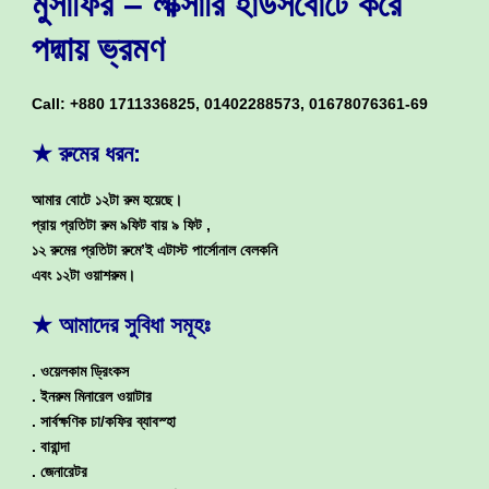
মুসাফির – লাক্সারি হাউসবোটে করে
পদ্মায় ভ্রমণ
Call: +880 1711336825, 01402288573, 01678076361-69
★ রুমের ধরন:
আমার বোটে ১২টা রুম হয়েছে।
প্রায় প্রতিটা রুম ৯ফিট বায় ৯ ফিট ,
১২ রুমের প্রতিটা রুমে’ই এটাস্ট পার্সোনাল বেলকনি
এবং ১২টা ওয়াশরুম।
★ আমাদের সুবিধা সমূ
হঃ
. ওয়েলকাম ড্রিংকস
. ইনরুম মিনারেল ওয়াটার
. সার্বক্ষণিক চা/কফির ব্যাবস্হা
. বারান্দা
. জেনারেটর