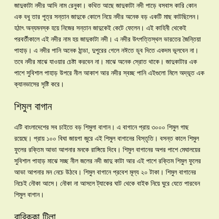
জাদুকাটা নদীর আদি নাম রেনুকা। কথিত আছে জাদুকাটা নদী পাড়ে বসবাস কারি কোন
এক বধু তার পুত্র সন্তান জাদুকে কোলে নিয়ে নদীর অনেক বড় একটি মাছ কাটছিলেন।
হঠাৎ অন্যমনস্ক হয়ে নিজের সন্তান জাদুকেই কেটে ফেলেন। এই কাহিনী থেকেই
পরবর্তীকালে এই নদীর নাম হয় জাদুকাটা নদী। এ নদীর উৎপত্তিস্থল ভারতের জৈন্তিয়া
পাহাড়। এ নদীর পানি অনেক ঠান্ডা, দুপুরের গেলে নঈতে ডূব দিতে একদম ভূলবেন না।
তবে নদীর মাঝে যাওয়ার চেষ্টা করবেন না। মাঝে অনেক স্রোত থাকে। জাদুকাটার এক
পাশে সুবিশাল পাহাড় উপরে নীল আকাশ আর নদীর স্বচ্ছ পানি এইগুলো মিলে অদ্ভূত এক
ক্যানভাসের সৃষ্টি করে।
শিমুল বাগান
এটি বাংলাদেশের সব চাইতে বড় শিমুলা বাগান। এ বাগানে প্রায় ৩০০০ শিমুল গাছ
রয়েছে। প্রায় ১০০ বিঘা জায়গা জুরে এই শিমুল বাগানের বিস্তৃতি। বসন্ত কালে শিমুল
ফুলের রক্তিম আভা আপনার মনকে রাঙ্গিয়ে দিবে। শিমুল বাগানের অপর পাশে মেঘালয়ের
সুবিশাল পাহাড় মাঝে সচ্ছ নীল জলের নদী জাদু কাটা আর এই পাশে রক্তিম শিমুল ফুলের
আভা আপনার মন নেচে উঠবে। শিমুল বাগানে প্রবেশ মূল্য ২০ টাকা। শিমুল বাগানের
নিচেই নৌকা আসে। নৌকা না আসলে ট্যাকের ঘাট থেকে বাইক নিয়ে ঘুরে যেতে পারবেন
শিমুল বাগান।
বারিক্কা টিলা