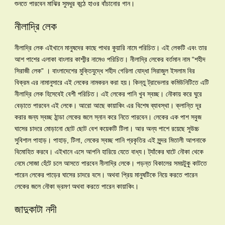
শুনতে পারবেন মাঝির সুমধুর কন্ঠে হাওর বাঁচানোর গান।
নীলাদ্রি লেক
নীলাদ্রি লেক এইখানে মানুষদের কাছে পাথর কুয়ারি নামে পরিচিত। এই লেকটি এবং তার
আশ পাশের এলাকা বাংলার কাশ্মীর নামেও পরিচিত। নীলাদ্রি লেকের বর্তমান নাম “শহীদ
সিরাজী লেক” । বাংলাদেশের মুক্তিযুদ্ধে শহীদ গেরিলা যোদ্ধা সিরাজুল ইসলাম বির
বিক্রম এর নামানুসারে এই লেকের নামকরন করা হয়। কিন্তু ট্রাভেলার কমিউনিটিতে এটি
নীলাদ্রি লেক হিসেবেই বেশী পরিচিত। এই লেকের পানি খুব স্বচ্ছ। নৌকায় করে ঘুরে
বেড়াতে পারবেন এই লেকে। আরো আছে কায়াকিং এর বিশেষ ব্যাবস্থা। ক্লান্তি দূর
করার জন্য স্বচ্ছ ঠান্ডা লেকের জলে স্নান করে নিতে পারবেন। লেকের এক পাশ সবুজ
ঘাসের চাদরে মোড়ানো ছোট ছোট বেশ কয়েকটি টিলা। আর অন্য পাশে রয়েছে সুউচ্চ
সুবিশাল পাহাড়। পাহাড়, টিলা, লেকের স্বচ্ছ পানি প্রকৃতির এই সুন্দর মিতালী আপনাকে
বিমোহিত করবে। এইখানে এসে আপনি হারিয়ে যেতে বাধ্য। ট্যাঁকের ঘাটে নৌকা থেকে
নেমে সোজা হেঁটে চলে আসতে পারবেন নীলাদ্রি লেকে। পড়ন্ত বিকালের সময়টুকু কাটতে
পারেন লেকের পাড়ের ঘাসের চাদরে বসে। অথবা প্রিয় মানুষটিকে নিয়ে করতে পারেন
লেকের জলে নৌকা ভ্রমণ অথবা করতে পারেন কায়াকিং।
জাদুকাটা নদী