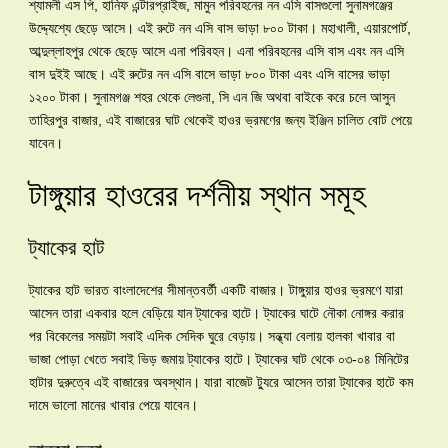
শ্যামলী এস পি, হানিফ এন্টারপ্রাইজ, মামুন পরিবহনের নন এসি বাসগুলো সুনামগঞ্জের
উদ্দ্যেশ্যে ছেড়ে আসে। এই রুটে নন এসি বাস ভাড়া ৮০০ টাকা। মহাখালী, এয়ারপোর্ট,
আব্দুল্লাহপুর থেকে ছেড়ে আসে এনা পরিবহন। এনা পরিবহনের এসি বাস এবং নন এসি
বাস দুইই আছে। এই রুটের নন এসি বাসে ভাড়া ৮০০ টাকা এবং এসি বাসের ভাড়া
১২০০ টাকা। সুনামগঞ্জ শহর থেকে লেগুনা, সি এন জি অথবা বাইকে করে চলে আসুন
তাহিরপুর বাজার, এই বাজারের ঘাট থেকেই হাওর ভ্রমণের জন্য ইঞ্জিন চালিত বোট পেয়ে
যাবেন।
টাঙ্গুয়ার হাওরের দর্শনীয় স্থান সমূহ
ট্যাকের হাট
ট্যাকের হাট ভারত বাংলাদেশের সীমান্তবর্তী একটি বাজার। টাঙ্গুয়ার হাওর ভ্রমণে যারা
আসেন তারা একবার হলে বেড়িয়ে যান ট্যাকের হাটে। ট্যাকের ঘাটে নৌকা নোঙ্গর করার
পর বিকেলের সময়টা সবাই এদিক সেদিক ঘুরে বেড়ায়। সন্ধ্যা বেলায় হালকা খাবার বা
ভাজা পোড়া খেতে সবাই ভিড় জমায় ট্যাকের হাটে। ট্যাকের ঘাট থেকে ০৩-০৪ মিনিটের
হাটার দুরুত্বে এই বাজারের অবস্থান। যারা বাজেট ট্যুরে আসেন তারা ট্যাকের হাটে কম
দামে ভালো মানের খাবার পেয়ে যাবেন।