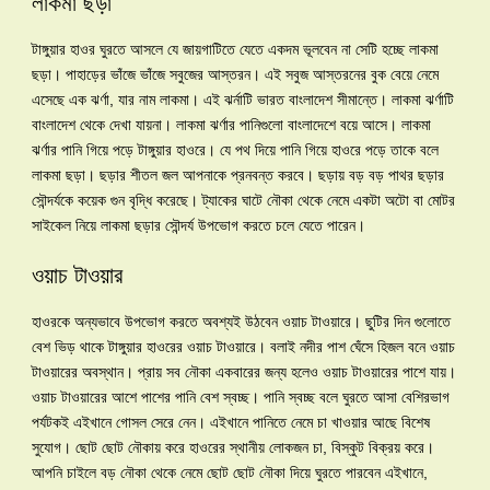
লাকমা ছড়া
টাঙ্গুয়ার হাওর ঘুরতে আসলে যে জায়গাটিতে যেতে একদম ভূলবেন না সেটি হচ্ছে লাকমা
ছড়া। পাহাড়ের ভাঁজে ভাঁজে সবুজের আস্তরন। এই সবুজ আস্তরনের বুক বেয়ে নেমে
এসেছে এক ঝর্ণা, যার নাম লাকমা। এই ঝর্নাটি ভারত বাংলাদেশ সীমান্তে। লাকমা ঝর্ণাটি
বাংলাদেশ থেকে দেখা যায়না। লাকমা ঝর্ণার পানিগুলো বাংলাদেশে বয়ে আসে। লাকমা
ঝর্ণার পানি গিয়ে পড়ে টাঙ্গুয়ার হাওরে। যে পথ দিয়ে পানি গিয়ে হাওরে পড়ে তাকে বলে
লাকমা ছড়া। ছড়ার শীতল জল আপনাকে প্রনবন্ত করবে। ছড়ায় বড় বড় পাথর ছড়ার
সৌন্দর্যকে কয়েক গুন বৃদ্ধি করেছে। ট্যাকের ঘাটে নৌকা থেকে নেমে একটা অটো বা মোটর
সাইকেল নিয়ে লাকমা ছড়ার সৌন্দর্য উপভোগ করতে চলে যেতে পারেন।
ওয়াচ টাওয়ার
হাওরকে অন্যভাবে উপভোগ করতে অবশ্যই উঠবেন ওয়াচ টাওয়ারে। ছুটির দিন গুলোতে
বেশ ভিড় থাকে টাঙ্গুয়ার হাওরের ওয়াচ টাওয়ারে। বলাই নদীর পাশ ঘেঁসে হিজল বনে ওয়াচ
টাওয়ারের অবস্থান। প্রায় সব নৌকা একবারের জন্য হলেও ওয়াচ টাওয়ারের পাশে যায়।
ওয়াচ টাওয়ারের আশে পাশের পানি বেশ স্বচ্ছ। পানি স্বচ্ছ বলে ঘুরতে আসা বেশিরভাগ
পর্যটকই এইখানে গোসল সেরে নেন। এইখানে পানিতে নেমে চা খাওয়ার আছে বিশেষ
সুযোগ। ছোট ছোট নৌকায় করে হাওরের স্থানীয় লোকজন চা, বিস্কুট বিক্রয় করে।
আপনি চাইলে বড় নৌকা থেকে নেমে ছোট ছোট নৌকা দিয়ে ঘুরতে পারবেন এইখানে,