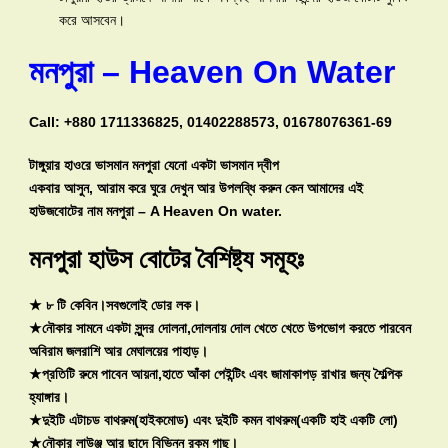
করে আসবেন।
মনপুরা – Heaven On Water
Call: +880 1711336825, 01402288573, 01678076361-69
টাঙ্গুয়ার হাওরে ভাসমান মনপুরা যেনো একটা ভাসমান দ্বীপ
একবার আসুন, আরাম করে ঘুরে দেখুন আর উপলব্ধি করুন কেন আমাদের এই
হাউজবোটের নাম মনপুরা – A Heaven On water.
মনপুরা
হাউস বোটের
বৈশিষ্ট্য সমূহঃ
★ ৮ টি কেবিন।সবগুলোই ডোর লক।
★নৌকার সামনে একটা সুন্দর দোলনা,দোলনায় দোল খেতে খেতে উপভোগ করতে পারবেন
অবিরাম জলরাশি আর মেঘালয়ের পাহাড়।
★প্রতিটি রুমে পাবেন আয়না,হাতে আঁকা পেইন্টিং এবং জামাকাপড় রাখার জন্য শৈল্পিক
হ্যাঙ্গার।
★দুইটি এটাচড বাথরুম(হাইকমোড) এবং দুইটি কমন বাথরুম(একটি হাই একটি লো)
★নৌকার লাউঞ্জ আর ছাদে বিভিন্ন রকম গাছ।