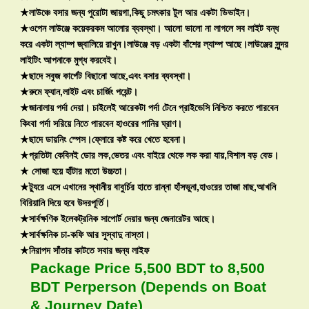
★লাউঞ্চে বসার জন্য পুরোটা জায়গা,কিছু চমৎকার টুল আর একটা ডিভাইন।
★ওপেন লাউঞ্জে কয়েকরকম আলোর ব্যবস্থা। আলো ভালো না লাগলে সব লাইট বন্ধ
করে একটা ল্যাম্প জ্বালিয়ে রাখুন।লাউঞ্জে বড় একটা বাঁশের ল্যাম্প আছে।লাউঞ্জের সুন্দর
লাইটিং আপনাকে মুগ্ধ করবেই।
★ছাদে সবুজ কার্পেট বিছানো আছে,এবং বসার ব্যবস্থা।
★রুমে ফ্যান,লাইট এবং চার্জিং পয়েন্ট।
★জানালায় পর্দা দেয়া। চাইলেই আরেকটা পর্দা টেনে প্রাইভেসি নিশ্চিত করতে পারবেন
কিংবা পর্দা সরিয়ে নিতে পারবেন হাওরের পানির ঘ্রাণ।
★ছাদে ডায়নিং স্পেস।ফ্লোরে কষ্ট করে খেতে হবেনা।
★প্রতিটা কেবিনই ডোর লক,ভেতর এবং বাইরে থেকে লক করা যায়,বিশাল বড় বেড।
★ সোজা হয়ে হাঁটার মতো উচ্চতা।
★ট্যুরে এসে এখানের স্থানীয় বাবুর্চির হাতে রান্না হাঁসভুনা,হাওরের তাজা মাছ,আখনি
বিরিয়ানি দিয়ে হবে উদরপূর্তি।
★সার্বক্ষণিক ইলেকট্রনিক সাপোর্ট দেয়ার জন্য জেনারেটর আছে।
★সার্বক্ষনিক চা-কফি আর সুস্বাদু নাস্তা।
★নিরাপদ সাঁতার কাটতে সবার জন্য লাইফ
Package Price 5,500 BDT to 8,500
BDT Perperson (Depends on Boat
& Journey Date)