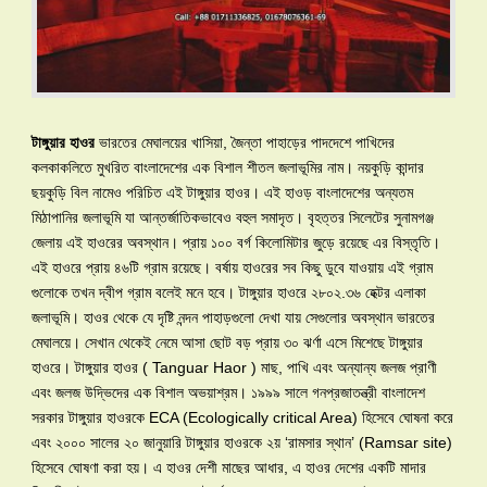
টাঙ্গুয়ার হাওর
ভারতের মেঘালয়ের খাসিয়া, জৈন্তা পাহাড়ের পাদদেশে পাখিদের
কলকাকলিতে মুখরিত বাংলাদেশের এক বিশাল শীতল জলাভূমির নাম। নয়কুড়ি কান্দার
ছয়কুড়ি বিল নামেও পরিচিত এই টাঙ্গুয়ার হাওর। এই হাওড় বাংলাদেশের অন্যতম
মিঠাপানির জলাভূমি যা আন্তর্জাতিকভাবেও বহুল সমাদৃত। বৃহত্তর সিলেটের সুনামগঞ্জ
জেলায় এই হাওরের অবস্থান। প্রায় ১০০ বর্গ কিলোমিটার জুড়ে রয়েছে এর বিস্তৃতি।
এই হাওরে প্রায় ৪৬টি গ্রাম রয়েছে। বর্ষায় হাওরের সব কিছু ডুবে যাওয়ায় এই গ্রাম
গুলোকে তখন দ্বীপ গ্রাম বলেই মনে হবে। টাঙ্গুয়ার হাওরে ২৮০২.৩৬ হেক্টর এলাকা
জলাভূমি। হাওর থেকে যে দৃষ্টি নন্দন পাহাড়গুলো দেখা যায় সেগুলোর অবস্থান ভারতের
মেঘালয়ে। সেখান থেকেই নেমে আসা ছোট বড় প্রায় ৩০ ঝর্ণা এসে মিশেছে টাঙ্গুয়ার
হাওরে। টাঙ্গুয়ার হাওর ( Tanguar Haor ) মাছ, পাখি এবং অন্যান্য জলজ প্রাণী
এবং জলজ উদ্ভিদের এক বিশাল অভয়াশ্রম। ১৯৯৯ সালে গনপ্রজাতন্ত্রী বাংলাদেশ
সরকার টাঙ্গুয়ার হাওরকে ECA (Ecologically critical Area) হিসেবে ঘোষনা করে
এবং ২০০০ সালের ২০ জানুয়ারি টাঙ্গুয়ার হাওরকে ২য় ‘রামসার স্থান’ (Ramsar site)
হিসেবে ঘোষণা করা হয়। এ হাওর দেশী মাছের আধার, এ হাওর দেশের একটি মাদার