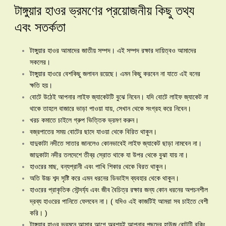
টাঙ্গুয়ার হাওর ভ্রমণের প্রয়োজনীয় কিছু তথ্য
এবং সতর্কতা
টাঙ্গুয়ার হাওর আমাদের জাতীয় সম্পদ। এই সম্পদ রক্ষার দায়িত্বও আমাদের
সকলের।
টাঙ্গুয়ার হাওরে বেশকিছু জলাবন রয়েছে। এমন কিছু করবেন না যাতে এই বনের
ক্ষতি হয়।
বোটে উঠেই আপনার লাইফ জ্যাকেটটি বুঝে নিবেন। যদি বোটে লাইফ জ্যাকেট না
থাকে তাহলে বাজারে ভাড়া পাওয়া যায়, সেখান থেকে সংগ্রহ করে নিবেন।
খরচ কমাতে চাইলে গ্রুপ ভিত্তিক ভ্রমণ করুন।
বজ্রপাতের সময় বোটের ছাদে যাওয়া থেকে বিরিত থাকুন।
যাদুকাটা নদীতে সাতার জানলেও কোনভাবেই লাইফ জ্যাকেট ছাড়া নামবেন না।
জাদুকাটা নদীর তলদেশে তীব্র স্রোত থাকে যা উপর থেকে বুঝা যায় না।
হাওরের মাছ, বন্যপ্রানী এবং পাখি শিকার থেকে বিরত থাকুন।
অতি উচ্চ শব্দ সৃষ্টি করে এমন ধরনের ডিভাইস ব্যবহার থেকে থাকুন।
হাওরের প্রাকৃতিক সৌন্দর্য্য এবং জীব বৈচিত্র রক্ষার জন্য কোন ধরনের অপচনশীল
দ্রব্য হাওরের পানিতে ফেলবেন না। ( যদিও এই কাজটিই আমরা সব চাইতে বেশী
করি। )
টাঙ্গুয়ার হাওর ভ্রমনে আসার আগে অবশ্যই আপনার পছন্দের হাউজ বোটটি বুকিং