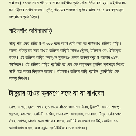
করা হয়। ১৯৭৩ সালে শহীদদের স্মরনে এইখানে স্মৃতি সৌধ নির্মান করা হয়। এইখানে ৪৮
জন শহীদের সমাধি রয়েছে। সুউচু পাহাড়ের পাদদেশে লুকিয়ে আছে ১৯৭১ এর রক্তাত্ত
সংগ্রামের স্মৃতি চিহ্ন।
পাইলগাঁও জমিদারবাড়ি
সাড়ে পাঁচ একর জমির উপর ৩০০ বছর আগে তৈরি করা হয় পাইলগাও জমিদার বাড়ি।
কালের পরিক্রমায় ক্ষয়ে যাওয়া জমিদার বাড়িটি আজও সৌন্দর্য, ইতিহাস এবং ঐতিহ্যের
ধারক। এই জমিদার বাড়ির অবস্থান সুনামগঞ্জ জেলার জগন্নাথপুর উপজেলার ০৯নং
ইউনিয়নে। এই জমিদার বাড়ির প্রতিটি ঘর যেন এক অন্যরকম নান্দনিক স্থাপত্য শিল্পের
সাক্ষী হয়ে আজো বিদ্যমান রয়েছে। পাইলগাও জমিদার বাড়ি প্রাচীন পুরাকীর্তির এক
অনন্য নিদর্শন।
টাঙ্গুয়ার হাওর ভ্রমণে সঙ্গে যা যা রাখবেন
ব্যাগ, গামছা, ছাতা, মশার হাত থেকে বাঁচতে ওডোমস ক্রিম, টুথপেষ্ট, সাবান, শ্যম্পু,
সেন্ডেল, ক্যামেরা, ব্যাটারী, চার্জার, সানক্যাপ, সানগ্লাস, সানব্লক, টিস্যু, ব্যক্তিগত
ঔষধ, লোশন, চার্জের জন্য পাওয়ার ব্যাংক, ব্যাটারি ব্যাকআপ সহ টর্চ, কোভিড ১৯
মোকাবিলায় মাস্ক, এবং হ্যান্ড স্যানিটাইজার সঙ্গে রাখবেন।