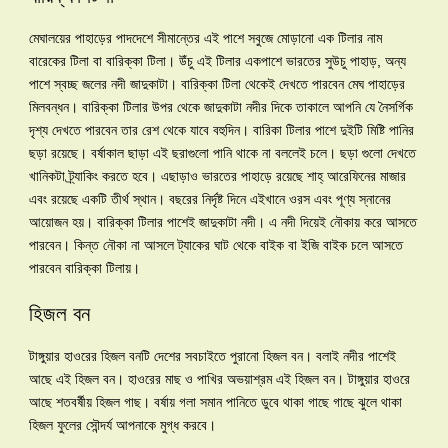
মেঘালয়ের পাহাড়ের পাদদেশে সীমান্তের এই পাশে সবুজে মোড়ানো এক টিলার নাম
বারেকের টিলা বা বারিক্কা টিলা। উঁচু এই টিলার একপাশে ভারতের সুউচু পাহাড়, অন্য
পাশে স্বচ্ছ জলের নদী জাদুকাটা। বারিক্কা টিলা থেকেই দেখতে পারবেন মেঘ পাহাড়ের
মিলবন্ধন। বারিক্কা টিলার উপর থেকে জাদুকাটা নদীর দিকে তাকালে আপনি যে নৈসর্গিক
দৃশ্য দেখতে পারবেন তার রেশ থেকে যাবে বহুদিন। বারিকা টিলার পাশে দুইটি মিষ্টি পানির
ছড়া রয়েছে। বর্ষাকাল ছাড়া এই ছরাগুলো পানি থাকে না বললেই চলে। ছড়া গুলো দেখতে
খানিকটা ট্র্যাকিং করতে হবে। এছাড়াও ভারতের পাহাড়ে রয়েছে শাহ্ আরেফিনের মাজার
এবং রয়েছে একটি তীর্থ স্থান। বছরের নির্দৃষ্ট দিনে এইখানে ওরস এবং পূণ্য স্নানের
আয়োজন হয়। বারিক্কা টিলার পাশেই জাদুকাটা নদী। এ নদী দিয়েই নৌকায় করে আসতে
পারবেন। কিন্ত নৌকা না আসলে ট্যাকের ঘাট থেকে বাইক বা ইজি বাইক চলে আসতে
পারবেন বারিক্কা টিলায়।
হিজল বন
টাঙ্গুয়ার হাওরের হিজল বনটি দেশের সবচাইতে পুরানো হিজল বন। বলাই নদীর পাশেই
আছে এই হিজল বন। হাওরের মাছ ও পাখির অভয়াশ্রম এই হিজল বন। টাঙ্গুয়ার হাওরে
আছে শতবর্ষীয় হিজল গাছ। বর্ষায় গলা সমান পানিতে ডুবে থাকা গাছে গাছে ঝুলে থাকা
হিজল ফুলের সৌন্দর্য আপনাকে মুগ্ধ করবে।