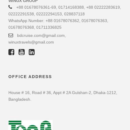
WINUX GROUP
+88 01678076361-69, 01714168388, +88 02222283619,
02222291538, 02222294153, 028837118
WhatsApp Number: +88 01678076362, 01678076363,
01678076368, 01711336825
bdcruise.com@gmail.com,
winuxtravels@gmail.com
OFFICE ADDRESS
House # 16, Road # 36, Appt # 2A Gulshan-2, Dhaka-1212,
Bangladesh.