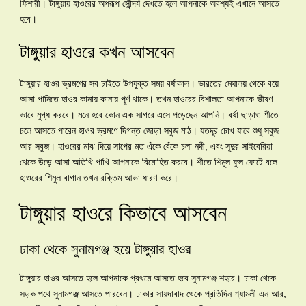
ফিশারী। টাঙ্গুয়ায় হাওরের অপরূপ সৌন্দর্য দেখতে হলে আপনাকে অবশ্যই এখানে আসতে
হবে।
টাঙ্গুয়ার হাওরে কখন আসবেন
টাঙ্গুয়ার হাওর ভ্রমণের সব চাইতে উপযুক্ত সময় বর্ষাকাল। ভারতের মেঘালয় থেকে বয়ে
আসা পানিতে হাওর কানায় কানায় পূর্ণ থাকে। তখন হাওরের বিশালতা আপনাকে ভীষণ
ভাবে মুগ্ধ করবে। মনে হবে কোন এক সাগরে এসে পড়েছেন আপনি। বর্ষা ছাড়াও শীতে
চলে আসতে পারেন হাওর ভ্রমণে দিগন্ত জোড়া সবুজ মাঠ। যতদূর চোখ যাবে শুধু সবুজ
আর সবুজ। হাওরের মাঝ দিয়ে সাপের মত এঁকে বেঁকে চলা নদী, এবং সূদুর সাইবেরিয়া
থেকে উড়ে আসা অতিথি পাখি আপনাকে বিমোহিত করবে। শীতে শিমুল ফুল ফোটে বলে
হাওরের শিমুল বাগান তখন রক্তিম আভা ধারণ করে।
টাঙ্গুয়ার হাওরে কিভাবে আসবেন
ঢাকা থেকে সুনামগঞ্জ হয়ে টাঙ্গুয়ার হাওর
টাঙ্গুয়ার হাওর আসতে হলে আপনাকে প্রথমে আসতে হবে সুনামগঞ্জ শহরে। ঢাকা থেকে
সড়ক পথে সুনামগঞ্জ আসতে পারবেন। ঢাকার সায়দাবাদ থেকে প্রতিদিন শ্যামলী এন আর,