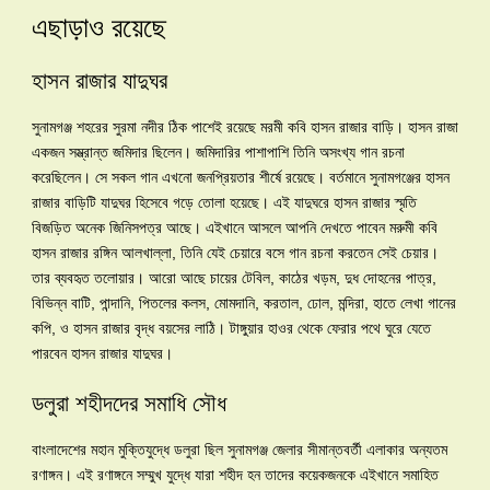
এছাড়াও রয়েছে
হাসন রাজার যাদুঘর
সুনামগঞ্জ শহরের সুরমা নদীর ঠিক পাশেই রয়েছে মরমী কবি হাসন রাজার বাড়ি। হাসন রাজা
একজন সম্ভ্রান্ত জমিদার ছিলেন। জমিদারির পাশাপাশি তিনি অসংখ্য গান রচনা
করেছিলেন। সে সকল গান এখনো জনপ্রিয়তার শীর্ষে রয়েছে। বর্তমানে সুনামগঞ্জের হাসন
রাজার বাড়িটি যাদুঘর হিসেবে গড়ে তোলা হয়েছে। এই যাদুঘরে হাসন রাজার স্মৃতি
বিজড়িত অনেক জিনিসপত্র আছে। এইখানে আসলে আপনি দেখতে পাবেন মরুমী কবি
হাসন রাজার রঙ্গিন আলখাল্লা, তিনি যেই চেয়ারে বসে গান রচনা করতেন সেই চেয়ার।
তার ব্যবহৃত তলোয়ার। আরো আছে চায়ের টেবিল, কাঠের খড়ম, দুধ দোহনের পাত্র,
বিভিন্ন বাটি, পান্দানি, পিতলের কলস, মোমদানি, করতাল, ঢোল, মন্দিরা, হাতে লেখা গানের
কপি, ও হাসন রাজার বৃদ্ধ বয়সের লাঠি। টাঙ্গুয়ার হাওর থেকে ফেরার পথে ঘুরে যেতে
পারবেন হাসন রাজার যাদুঘর।
ডলুরা শহীদদের সমাধি সৌধ
বাংলাদেশের মহান মুক্তিযুদ্ধে ডলুরা ছিল সুনামগঞ্জ জেলার সীমান্তবর্তী এলাকার অন্যতম
রণাঙ্গন। এই রণাঙ্গনে সম্মুখ যুদ্ধে যারা শহীদ হন তাদের কয়েকজনকে এইখানে সমাহিত