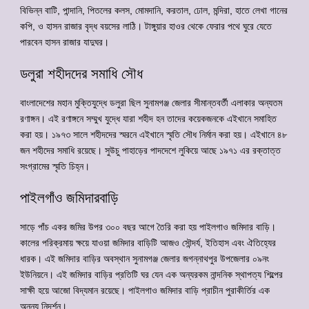
বিভিন্ন বাটি, পান্দানি, পিতলের কলস, মোমদানি, করতাল, ঢোল, মন্দিরা, হাতে লেখা গানের
কপি, ও হাসন রাজার বৃদ্ধ বয়সের লাঠি। টাঙ্গুয়ার হাওর থেকে ফেরার পথে ঘুরে যেতে
পারবেন হাসন রাজার যাদুঘর।
ডলুরা শহীদদের সমাধি সৌধ
বাংলাদেশের মহান মুক্তিযুদ্ধে ডলুরা ছিল সুনামগঞ্জ জেলার সীমান্তবর্তী এলাকার অন্যতম
রণাঙ্গন। এই রণাঙ্গনে সম্মুখ যুদ্ধে যারা শহীদ হন তাদের কয়েকজনকে এইখানে সমাহিত
করা হয়। ১৯৭৩ সালে শহীদদের স্মরনে এইখানে স্মৃতি সৌধ নির্মান করা হয়। এইখানে ৪৮
জন শহীদের সমাধি রয়েছে। সুউচু পাহাড়ের পাদদেশে লুকিয়ে আছে ১৯৭১ এর রক্তাত্ত
সংগ্রামের স্মৃতি চিহ্ন।
পাইলগাঁও জমিদারবাড়ি
সাড়ে পাঁচ একর জমির উপর ৩০০ বছর আগে তৈরি করা হয় পাইলগাও জমিদার বাড়ি।
কালের পরিক্রমায় ক্ষয়ে যাওয়া জমিদার বাড়িটি আজও সৌন্দর্য, ইতিহাস এবং ঐতিহ্যের
ধারক। এই জমিদার বাড়ির অবস্থান সুনামগঞ্জ জেলার জগন্নাথপুর উপজেলার ০৯নং
ইউনিয়নে। এই জমিদার বাড়ির প্রতিটি ঘর যেন এক অন্যরকম নান্দনিক স্থাপত্য শিল্পের
সাক্ষী হয়ে আজো বিদ্যমান রয়েছে। পাইলগাও জমিদার বাড়ি প্রাচীন পুরাকীর্তির এক
অনন্য নিদর্শন।