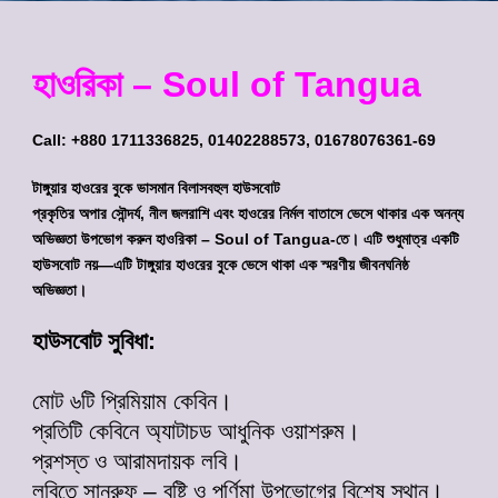
হাওরিকা – Soul of Tangua
Call: +880 1711336825, 01402288573, 01678076361-69
টাঙ্গুয়ার হাওরের বুকে ভাসমান বিলাসবহুল হাউসবোট
প্রকৃতির অপার সৌন্দর্য, নীল জলরাশি এবং হাওরের নির্মল বাতাসে ভেসে থাকার এক অনন্য
অভিজ্ঞতা উপভোগ করুন হাওরিকা – Soul of Tangua-তে। এটি শুধুমাত্র একটি
হাউসবোট নয়—এটি টাঙ্গুয়ার হাওরের বুকে ভেসে থাকা এক স্মরণীয় জীবনঘনিষ্ঠ
অভিজ্ঞতা।
হাউসবোট সুবিধা:
মোট ৬টি প্রিমিয়াম কেবিন।
প্রতিটি কেবিনে অ্যাটাচড আধুনিক ওয়াশরুম।
প্রশস্ত ও আরামদায়ক লবি।
লবিতে সানরুফ – বৃষ্টি ও পূর্ণিমা উপভোগের বিশেষ স্থান।