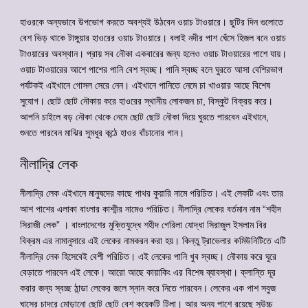
হাওরকে অন্যভাবে উপভোগ করতে অবশ্যই উঠবেন ওয়াচ টাওয়ারে। ছুটির দিন গুলোতে
বেশ ভিড় থাকে টাঙ্গুয়ার হাওরের ওয়াচ টাওয়ারে। বলাই নদীর পাশ ঘেঁসে হিজল বনে ওয়াচ
টাওয়ারের অবস্থান। প্রায় সব নৌকা একবারের জন্য হলেও ওয়াচ টাওয়ারের পাশে যায়।
ওয়াচ টাওয়ারের আশে পাশের পানি বেশ স্বচ্ছ। পানি স্বচ্ছ বলে ঘুরতে আসা বেশিরভাগ
পর্যটকই এইখানে গোসল সেরে নেন। এইখানে পানিতে নেমে চা খাওয়ার আছে বিশেষ
সুযোগ। ছোট ছোট নৌকায় করে হাওরের স্থানীয় লোকজন চা, বিস্কুট বিক্রয় করে।
আপনি চাইলে বড় নৌকা থেকে নেমে ছোট ছোট নৌকা দিয়ে ঘুরতে পারবেন এইখানে,
শুনতে পারবেন মাঝির সুমধুর কন্ঠে হাওর বাঁচানোর গান।
নীলাদ্রি লেক
নীলাদ্রি লেক এইখানে মানুষদের কাছে পাথর কুয়ারি নামে পরিচিত। এই লেকটি এবং তার
আশ পাশের এলাকা বাংলার কাশ্মীর নামেও পরিচিত। নীলাদ্রি লেকের বর্তমান নাম “শহীদ
সিরাজী লেক” । বাংলাদেশের মুক্তিযুদ্ধে শহীদ গেরিলা যোদ্ধা সিরাজুল ইসলাম বির
বিক্রম এর নামানুসারে এই লেকের নামকরন করা হয়। কিন্তু ট্রাভেলার কমিউনিটিতে এটি
নীলাদ্রি লেক হিসেবেই বেশী পরিচিত। এই লেকের পানি খুব স্বচ্ছ। নৌকায় করে ঘুরে
বেড়াতে পারবেন এই লেকে। আরো আছে কায়াকিং এর বিশেষ ব্যাবস্থা। ক্লান্তি দূর
করার জন্য স্বচ্ছ ঠান্ডা লেকের জলে স্নান করে নিতে পারবেন। লেকের এক পাশ সবুজ
ঘাসের চাদরে মোড়ানো ছোট ছোট বেশ কয়েকটি টিলা। আর অন্য পাশে রয়েছে সুউচ্চ