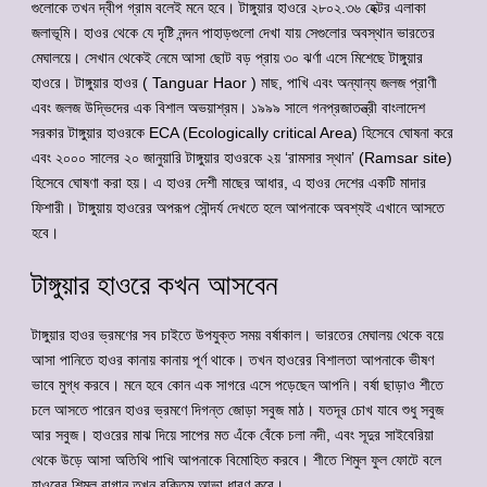
গুলোকে তখন দ্বীপ গ্রাম বলেই মনে হবে। টাঙ্গুয়ার হাওরে ২৮০২.৩৬ হেক্টর এলাকা
জলাভূমি। হাওর থেকে যে দৃষ্টি নন্দন পাহাড়গুলো দেখা যায় সেগুলোর অবস্থান ভারতের
মেঘালয়ে। সেখান থেকেই নেমে আসা ছোট বড় প্রায় ৩০ ঝর্ণা এসে মিশেছে টাঙ্গুয়ার
হাওরে। টাঙ্গুয়ার হাওর ( Tanguar Haor ) মাছ, পাখি এবং অন্যান্য জলজ প্রাণী
এবং জলজ উদ্ভিদের এক বিশাল অভয়াশ্রম। ১৯৯৯ সালে গনপ্রজাতন্ত্রী বাংলাদেশ
সরকার টাঙ্গুয়ার হাওরকে ECA (Ecologically critical Area) হিসেবে ঘোষনা করে
এবং ২০০০ সালের ২০ জানুয়ারি টাঙ্গুয়ার হাওরকে ২য় ‘রামসার স্থান’ (Ramsar site)
হিসেবে ঘোষণা করা হয়। এ হাওর দেশী মাছের আধার, এ হাওর দেশের একটি মাদার
ফিশারী। টাঙ্গুয়ায় হাওরের অপরূপ সৌন্দর্য দেখতে হলে আপনাকে অবশ্যই এখানে আসতে
হবে।
টাঙ্গুয়ার হাওরে কখন আসবেন
টাঙ্গুয়ার হাওর ভ্রমণের সব চাইতে উপযুক্ত সময় বর্ষাকাল। ভারতের মেঘালয় থেকে বয়ে
আসা পানিতে হাওর কানায় কানায় পূর্ণ থাকে। তখন হাওরের বিশালতা আপনাকে ভীষণ
ভাবে মুগ্ধ করবে। মনে হবে কোন এক সাগরে এসে পড়েছেন আপনি। বর্ষা ছাড়াও শীতে
চলে আসতে পারেন হাওর ভ্রমণে দিগন্ত জোড়া সবুজ মাঠ। যতদূর চোখ যাবে শুধু সবুজ
আর সবুজ। হাওরের মাঝ দিয়ে সাপের মত এঁকে বেঁকে চলা নদী, এবং সূদুর সাইবেরিয়া
থেকে উড়ে আসা অতিথি পাখি আপনাকে বিমোহিত করবে। শীতে শিমুল ফুল ফোটে বলে
হাওরের শিমুল বাগান তখন রক্তিম আভা ধারণ করে।