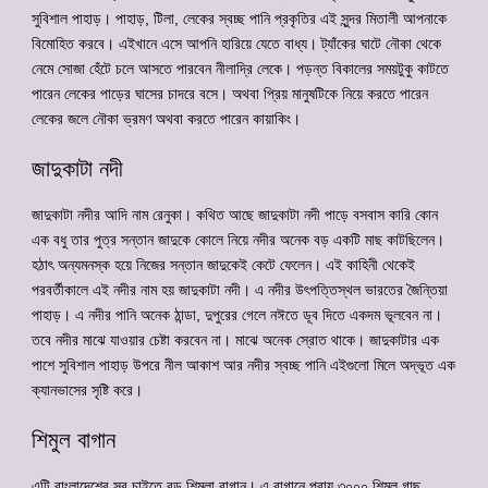
সুবিশাল পাহাড়। পাহাড়, টিলা, লেকের স্বচ্ছ পানি প্রকৃতির এই সুন্দর মিতালী আপনাকে
বিমোহিত করবে। এইখানে এসে আপনি হারিয়ে যেতে বাধ্য। ট্যাঁকের ঘাটে নৌকা থেকে
নেমে সোজা হেঁটে চলে আসতে পারবেন নীলাদ্রি লেকে। পড়ন্ত বিকালের সময়টুকু কাটতে
পারেন লেকের পাড়ের ঘাসের চাদরে বসে। অথবা প্রিয় মানুষটিকে নিয়ে করতে পারেন
লেকের জলে নৌকা ভ্রমণ অথবা করতে পারেন কায়াকিং।
জাদুকাটা নদী
জাদুকাটা নদীর আদি নাম রেনুকা। কথিত আছে জাদুকাটা নদী পাড়ে বসবাস কারি কোন
এক বধু তার পুত্র সন্তান জাদুকে কোলে নিয়ে নদীর অনেক বড় একটি মাছ কাটছিলেন।
হঠাৎ অন্যমনস্ক হয়ে নিজের সন্তান জাদুকেই কেটে ফেলেন। এই কাহিনী থেকেই
পরবর্তীকালে এই নদীর নাম হয় জাদুকাটা নদী। এ নদীর উৎপত্তিস্থল ভারতের জৈন্তিয়া
পাহাড়। এ নদীর পানি অনেক ঠান্ডা, দুপুরের গেলে নঈতে ডূব দিতে একদম ভূলবেন না।
তবে নদীর মাঝে যাওয়ার চেষ্টা করবেন না। মাঝে অনেক স্রোত থাকে। জাদুকাটার এক
পাশে সুবিশাল পাহাড় উপরে নীল আকাশ আর নদীর স্বচ্ছ পানি এইগুলো মিলে অদ্ভূত এক
ক্যানভাসের সৃষ্টি করে।
শিমুল বাগান
এটি বাংলাদেশের সব চাইতে বড় শিমুলা বাগান। এ বাগানে প্রায় ৩০০০ শিমুল গাছ