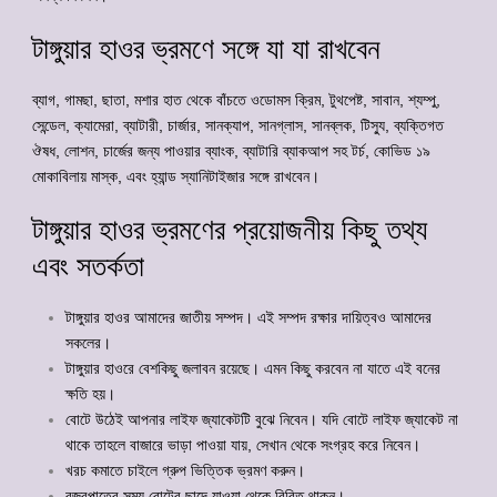
টাঙ্গুয়ার হাওর ভ্রমণে সঙ্গে যা যা রাখবেন
ব্যাগ, গামছা, ছাতা, মশার হাত থেকে বাঁচতে ওডোমস ক্রিম, টুথপেষ্ট, সাবান, শ্যম্পু,
সেন্ডেল, ক্যামেরা, ব্যাটারী, চার্জার, সানক্যাপ, সানগ্লাস, সানব্লক, টিস্যু, ব্যক্তিগত
ঔষধ, লোশন, চার্জের জন্য পাওয়ার ব্যাংক, ব্যাটারি ব্যাকআপ সহ টর্চ, কোভিড ১৯
মোকাবিলায় মাস্ক, এবং হ্যান্ড স্যানিটাইজার সঙ্গে রাখবেন।
টাঙ্গুয়ার হাওর ভ্রমণের প্রয়োজনীয় কিছু তথ্য
এবং সতর্কতা
টাঙ্গুয়ার হাওর আমাদের জাতীয় সম্পদ। এই সম্পদ রক্ষার দায়িত্বও আমাদের
সকলের।
টাঙ্গুয়ার হাওরে বেশকিছু জলাবন রয়েছে। এমন কিছু করবেন না যাতে এই বনের
ক্ষতি হয়।
বোটে উঠেই আপনার লাইফ জ্যাকেটটি বুঝে নিবেন। যদি বোটে লাইফ জ্যাকেট না
থাকে তাহলে বাজারে ভাড়া পাওয়া যায়, সেখান থেকে সংগ্রহ করে নিবেন।
খরচ কমাতে চাইলে গ্রুপ ভিত্তিক ভ্রমণ করুন।
বজ্রপাতের সময় বোটের ছাদে যাওয়া থেকে বিরিত থাকুন।