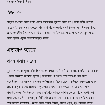
পারবেন বারিক্কা টিলায়।
হিজল বন
টাঙ্গুয়ার হাওরের হিজল বনটি দেশের সবচাইতে পুরানো হিজল বন। বলাই নদীর পাশেই
আছে এই হিজল বন। হাওরের মাছ ও পাখির অভয়াশ্রম এই হিজল বন। টাঙ্গুয়ার হাওরে
আছে শতবর্ষীয় হিজল গাছ। বর্ষায় গলা সমান পানিতে ডুবে থাকা গাছে গাছে ঝুলে থাকা
হিজল ফুলের সৌন্দর্য আপনাকে মুগ্ধ করবে।
এছাড়াও রয়েছে
হাসন রাজার যাদুঘর
সুনামগঞ্জ শহরের সুরমা নদীর ঠিক পাশেই রয়েছে মরমী কবি হাসন রাজার বাড়ি। হাসন রাজা
একজন সম্ভ্রান্ত জমিদার ছিলেন। জমিদারির পাশাপাশি তিনি অসংখ্য গান রচনা
করেছিলেন। সে সকল গান এখনো জনপ্রিয়তার শীর্ষে রয়েছে। বর্তমানে সুনামগঞ্জের হাসন
রাজার বাড়িটি যাদুঘর হিসেবে গড়ে তোলা হয়েছে। এই যাদুঘরে হাসন রাজার স্মৃতি
বিজড়িত অনেক জিনিসপত্র আছে। এইখানে আসলে আপনি দেখতে পাবেন মরুমী কবি
হাসন রাজার রঙ্গিন আলখাল্লা, তিনি যেই চেয়ারে বসে গান রচনা করতেন সেই চেয়ার।
তার ব্যবহৃত তলোয়ার। আরো আছে চায়ের টেবিল, কাঠের খড়ম, দুধ দোহনের পাত্র,