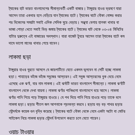
ট্যাকের হাট ভারত বাংলাদেশের সীমান্তবর্তী একটি বাজার। টাঙ্গুয়ার হাওর ভ্রমণে যারা
আসেন তারা একবার হলে বেড়িয়ে যান ট্যাকের হাটে। ট্যাকের ঘাটে নৌকা নোঙ্গর করার
পর বিকেলের সময়টা সবাই এদিক সেদিক ঘুরে বেড়ায়। সন্ধ্যা বেলায় হালকা খাবার বা
ভাজা পোড়া খেতে সবাই ভিড় জমায় ট্যাকের হাটে। ট্যাকের ঘাট থেকে ০৩-০৪ মিনিটের
হাটার দুরুত্বে এই বাজারের অবস্থান। যারা বাজেট ট্যুরে আসেন তারা ট্যাকের হাটে কম
দামে ভালো মানের খাবার পেয়ে যাবেন।
লাকমা ছড়া
টাঙ্গুয়ার হাওর ঘুরতে আসলে যে জায়গাটিতে যেতে একদম ভূলবেন না সেটি হচ্ছে লাকমা
ছড়া। পাহাড়ের ভাঁজে ভাঁজে সবুজের আস্তরন। এই সবুজ আস্তরনের বুক বেয়ে নেমে
এসেছে এক ঝর্ণা, যার নাম লাকমা। এই ঝর্নাটি ভারত বাংলাদেশ সীমান্তে। লাকমা ঝর্ণাটি
বাংলাদেশ থেকে দেখা যায়না। লাকমা ঝর্ণার পানিগুলো বাংলাদেশে বয়ে আসে। লাকমা
ঝর্ণার পানি গিয়ে পড়ে টাঙ্গুয়ার হাওরে। যে পথ দিয়ে পানি গিয়ে হাওরে পড়ে তাকে বলে
লাকমা ছড়া। ছড়ার শীতল জল আপনাকে প্রনবন্ত করবে। ছড়ায় বড় বড় পাথর ছড়ার
সৌন্দর্যকে কয়েক গুন বৃদ্ধি করেছে। ট্যাকের ঘাটে নৌকা থেকে নেমে একটা অটো বা মোটর
সাইকেল নিয়ে লাকমা ছড়ার সৌন্দর্য উপভোগ করতে চলে যেতে পারেন।
ওয়াচ টাওয়ার