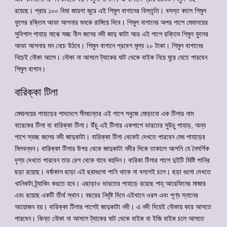
রয়েছে। প্রায় ১০০ বিঘা জায়গা জুরে এই শিমুল বাগানের বিস্তৃতি। বসন্ত কালে শিমুল
ফুলের রক্তিম আভা আপনার মনকে রাঙ্গিয়ে দিবে। শিমুল বাগানের অপর পাশে মেঘালয়ের
সুবিশাল পাহাড় মাঝে সচ্ছ নীল জলের নদী জাদু কাটা আর এই পাশে রক্তিম শিমুল ফুলের
আভা আপনার মন নেচে উঠবে। শিমুল বাগানে প্রবেশ মূল্য ২০ টাকা। শিমুল বাগানের
নিচেই নৌকা আসে। নৌকা না আসলে ট্যাকের ঘাট থেকে বাইক নিয়ে ঘুরে যেতে পারবেন
শিমুল বাগান।
বারিক্কা টিলা
মেঘালয়ের পাহাড়ের পাদদেশে সীমান্তের এই পাশে সবুজে মোড়ানো এক টিলার নাম
বারেকের টিলা বা বারিক্কা টিলা। উঁচু এই টিলার একপাশে ভারতের সুউচু পাহাড়, অন্য
পাশে স্বচ্ছ জলের নদী জাদুকাটা। বারিক্কা টিলা থেকেই দেখতে পারবেন মেঘ পাহাড়ের
মিলবন্ধন। বারিক্কা টিলার উপর থেকে জাদুকাটা নদীর দিকে তাকালে আপনি যে নৈসর্গিক
দৃশ্য দেখতে পারবেন তার রেশ থেকে যাবে বহুদিন। বারিকা টিলার পাশে দুইটি মিষ্টি পানির
ছড়া রয়েছে। বর্ষাকাল ছাড়া এই ছরাগুলো পানি থাকে না বললেই চলে। ছড়া গুলো দেখতে
খানিকটা ট্র্যাকিং করতে হবে। এছাড়াও ভারতের পাহাড়ে রয়েছে শাহ্ আরেফিনের মাজার
এবং রয়েছে একটি তীর্থ স্থান। বছরের নির্দৃষ্ট দিনে এইখানে ওরস এবং পূণ্য স্নানের
আয়োজন হয়। বারিক্কা টিলার পাশেই জাদুকাটা নদী। এ নদী দিয়েই নৌকায় করে আসতে
পারবেন। কিন্ত নৌকা না আসলে ট্যাকের ঘাট থেকে বাইক বা ইজি বাইক চলে আসতে