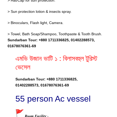
> Hat/Cap for sun protection.
> Sun protection lotion & insects spray.
> Binoculars, Flash light, Camera.
> Towel, Bath Soap/Shampoo, Toothpaste & Tooth Brush.
Sundarban Tour: +880 1711336825, 01402288573,
01678076361-69
এমভি উজান ভাটি ১ : বিলাসবহুল টুরিস্ট
ভেসেল
Sundarban Tour: +880 1711336825,
01402288573, 01678076361-69
55 person Ac vessel
𝑹𝒐𝒐𝒎 𝑭𝒂𝒄𝒊𝒍𝒊𝒕𝒚:-