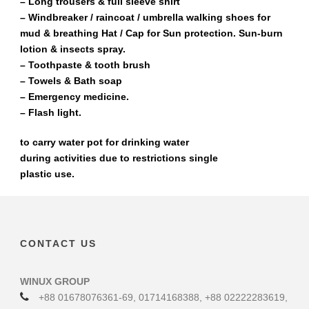
– Long trousers & full sleeve shirt
– Windbreaker / raincoat / umbrella walking shoes for
mud & breathing Hat / Cap for Sun protection. Sun-burn
lotion & insects spray.
– Toothpaste & tooth brush
– Towels & Bath soap
– Emergency medicine.
– Flash light.
to carry water pot for drinking water
during activities due to restrictions single
plastic use.
CONTACT US
WINUX GROUP
+88 01678076361-69, 01714168388, +88 02222283619,