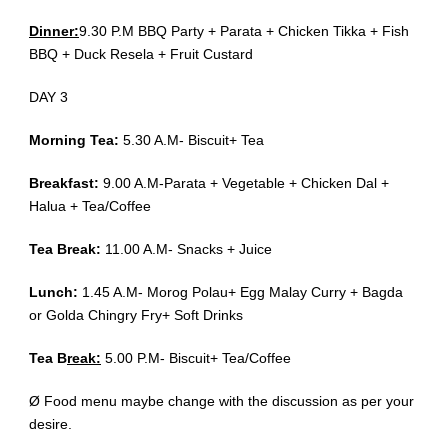
Dinner:
9.30 P.M BBQ Party + Parata + Chicken Tikka + Fish
BBQ + Duck Resela + Fruit Custard
DAY 3
Morning Tea:
5.30 A.M- Biscuit+ Tea
Breakfast:
9.00 A.M-Parata + Vegetable + Chicken Dal +
Halua + Tea/Coffee
Tea Break:
11.00 A.M- Snacks + Juice
Lunch:
1.45 A.M- Morog Polau+ Egg Malay Curry + Bagda
or Golda Chingry Fry+ Soft Drinks
Tea B
reak:
5.00 P.M- Biscuit+ Tea/Coffee
Ø Food menu maybe change with the discussion as per your
desire.