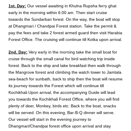
1st. Day:
Our vessel awaiting in Khulna Rupsha ferry ghat
early in the morning within 6:00 am. Then start cruise
towards the Sundarban forest. On the way, the boat will stop
at Dhangmari / Chandpai Forest station. Take the permit &
pay the fees and take 2 forest armed guard then visit Harabia
Forest Office. The cruising will continue till Kotka upon arrival.
2nd. Day:
Very early in the morning take the small boat for
cruise through the small canal for bird watching trip inside
forest. Back to the ship and take breakfast then walk through
the Mangrove forest and climbing the watch tower to Jamtala
sea-beach for sunbath, back to ship then the boat will resume
its journey towards the Forest which will continue till
Kochikhali.Upon arrival, the accompanying Guide will lead
you towards the Kochikhali Forest Office, where you will find
plenty of deer, Monkey, birds etc. Back to the boat, snacks
will be served. On this evening, Bar-B-Q dinner will serve.
Our vessel will start in the evening journey to
Dhangmari/Chandpai forest office upon arrival and stay