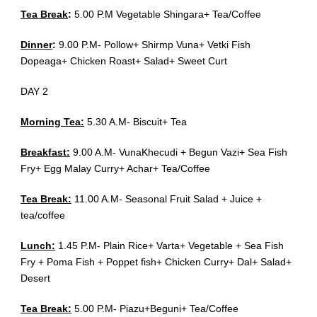
Tea Break
:
5.00 P.M Vegetable Shingara+ Tea/Coffee
Dinner
:
9.00 P.M- Pollow+ Shirmp Vuna+ Vetki Fish
Dopeaga+ Chicken Roast+ Salad+ Sweet Curt
DAY 2
Morning Tea:
5.30 A.M- Biscuit+ Tea
Breakfast:
9.00 A.M- VunaKhecudi + Begun Vazi+ Sea Fish
Fry+ Egg Malay Curry+ Achar+ Tea/Coffee
Tea Break:
11.00 A.M- Seasonal Fruit Salad + Juice +
tea/coffee
Lunch:
1.45 P.M- Plain Rice+ Varta+ Vegetable + Sea Fish
Fry + Poma Fish + Poppet fish+ Chicken Curry+ Dal+ Salad+
Desert
Tea Break:
5.00 P.M- Piazu+Beguni+ Tea/Coffee