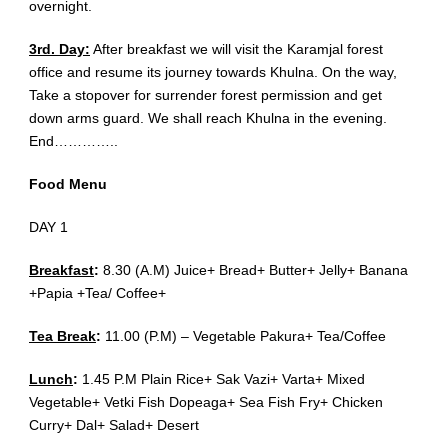
overnight.
3rd. Day:
After breakfast we will visit the Karamjal forest
office and resume its journey towards Khulna. On the way,
Take a stopover for surrender forest permission and get
down arms guard. We shall reach Khulna in the evening.
End…………..
Food Menu
DAY 1
Breakfast
:
8.30 (A.M) Juice+ Bread+ Butter+ Jelly+ Banana
+Papia +Tea/ Coffee+
Tea Break
:
11.00 (P.M) – Vegetable Pakura+ Tea/Coffee
Lunch
:
1.45 P.M Plain Rice+ Sak Vazi+ Varta+ Mixed
Vegetable+ Vetki Fish Dopeaga+ Sea Fish Fry+ Chicken
Curry+ Dal+ Salad+ Desert