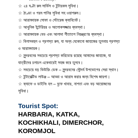
☆ ২৪ ঘণ্টা রুম সার্ভিস ও ইন্টারকম সুবিধা।
☆ ঠাণ্ডা ও গরম পানির সুবিধা সহ ওয়াশরুম।
☆ আরামদায়ক সোফা ও স্টোরেজ ক্যাবিনেট।
☆ আধুনিক ইন্টেরিয়র ও আলোকসজ্জার ব্যবস্থা।
☆ আরামদায়ক বেড এবং আলাদা শীতাতপ নিয়ন্ত্রণের ব্যবস্থা।
☆
বিলাসবহুল ও প্রশস্ত রুম, যা অন্য যেকোনো জাহাজের তুলনায় প্রশস্ত
ও আরামদায়ক।
☆ সুন্দরবনের সবচেয়ে প্রশস্ত করিডোর রয়েছে আমাদের জাহাজে, যা
যাত্রীদের চলাচল একেবারেই সহজ করে তুলবে।
☆ সবচেয়ে বড় ভিউয়িং ডেক – সুন্দরবনের সৌন্দর্য উপভোগের সেরা স্থান।
☆ ইন্টারেক্টিভ লাউঞ্জ – আড্ডা ও আরাম করার জন্য বিশেষ জায়গা।
☆ ক্যাফে ও ডাইনিং হল – বুফে খাবার, নাশতা এবং বড় আয়োজনের
সুবিধা।
Tourist Spot:
HARBARIA, KATKA,
KOCHIKHALI, DIMERCHOR,
KOROMJOL