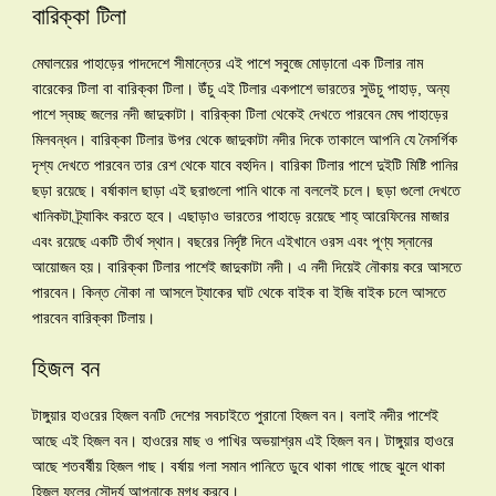
বারিক্কা টিলা
মেঘালয়ের পাহাড়ের পাদদেশে সীমান্তের এই পাশে সবুজে মোড়ানো এক টিলার নাম
বারেকের টিলা বা বারিক্কা টিলা। উঁচু এই টিলার একপাশে ভারতের সুউচু পাহাড়, অন্য
পাশে স্বচ্ছ জলের নদী জাদুকাটা। বারিক্কা টিলা থেকেই দেখতে পারবেন মেঘ পাহাড়ের
মিলবন্ধন। বারিক্কা টিলার উপর থেকে জাদুকাটা নদীর দিকে তাকালে আপনি যে নৈসর্গিক
দৃশ্য দেখতে পারবেন তার রেশ থেকে যাবে বহুদিন। বারিকা টিলার পাশে দুইটি মিষ্টি পানির
ছড়া রয়েছে। বর্ষাকাল ছাড়া এই ছরাগুলো পানি থাকে না বললেই চলে। ছড়া গুলো দেখতে
খানিকটা ট্র্যাকিং করতে হবে। এছাড়াও ভারতের পাহাড়ে রয়েছে শাহ্ আরেফিনের মাজার
এবং রয়েছে একটি তীর্থ স্থান। বছরের নির্দৃষ্ট দিনে এইখানে ওরস এবং পূণ্য স্নানের
আয়োজন হয়। বারিক্কা টিলার পাশেই জাদুকাটা নদী। এ নদী দিয়েই নৌকায় করে আসতে
পারবেন। কিন্ত নৌকা না আসলে ট্যাকের ঘাট থেকে বাইক বা ইজি বাইক চলে আসতে
পারবেন বারিক্কা টিলায়।
হিজল বন
টাঙ্গুয়ার হাওরের হিজল বনটি দেশের সবচাইতে পুরানো হিজল বন। বলাই নদীর পাশেই
আছে এই হিজল বন। হাওরের মাছ ও পাখির অভয়াশ্রম এই হিজল বন। টাঙ্গুয়ার হাওরে
আছে শতবর্ষীয় হিজল গাছ। বর্ষায় গলা সমান পানিতে ডুবে থাকা গাছে গাছে ঝুলে থাকা
হিজল ফুলের সৌন্দর্য আপনাকে মুগ্ধ করবে।