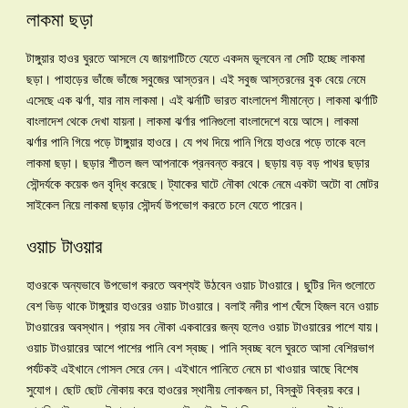
লাকমা ছড়া
টাঙ্গুয়ার হাওর ঘুরতে আসলে যে জায়গাটিতে যেতে একদম ভূলবেন না সেটি হচ্ছে লাকমা
ছড়া। পাহাড়ের ভাঁজে ভাঁজে সবুজের আস্তরন। এই সবুজ আস্তরনের বুক বেয়ে নেমে
এসেছে এক ঝর্ণা, যার নাম লাকমা। এই ঝর্নাটি ভারত বাংলাদেশ সীমান্তে। লাকমা ঝর্ণাটি
বাংলাদেশ থেকে দেখা যায়না। লাকমা ঝর্ণার পানিগুলো বাংলাদেশে বয়ে আসে। লাকমা
ঝর্ণার পানি গিয়ে পড়ে টাঙ্গুয়ার হাওরে। যে পথ দিয়ে পানি গিয়ে হাওরে পড়ে তাকে বলে
লাকমা ছড়া। ছড়ার শীতল জল আপনাকে প্রনবন্ত করবে। ছড়ায় বড় বড় পাথর ছড়ার
সৌন্দর্যকে কয়েক গুন বৃদ্ধি করেছে। ট্যাকের ঘাটে নৌকা থেকে নেমে একটা অটো বা মোটর
সাইকেল নিয়ে লাকমা ছড়ার সৌন্দর্য উপভোগ করতে চলে যেতে পারেন।
ওয়াচ টাওয়ার
হাওরকে অন্যভাবে উপভোগ করতে অবশ্যই উঠবেন ওয়াচ টাওয়ারে। ছুটির দিন গুলোতে
বেশ ভিড় থাকে টাঙ্গুয়ার হাওরের ওয়াচ টাওয়ারে। বলাই নদীর পাশ ঘেঁসে হিজল বনে ওয়াচ
টাওয়ারের অবস্থান। প্রায় সব নৌকা একবারের জন্য হলেও ওয়াচ টাওয়ারের পাশে যায়।
ওয়াচ টাওয়ারের আশে পাশের পানি বেশ স্বচ্ছ। পানি স্বচ্ছ বলে ঘুরতে আসা বেশিরভাগ
পর্যটকই এইখানে গোসল সেরে নেন। এইখানে পানিতে নেমে চা খাওয়ার আছে বিশেষ
সুযোগ। ছোট ছোট নৌকায় করে হাওরের স্থানীয় লোকজন চা, বিস্কুট বিক্রয় করে।