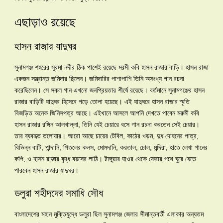
এছাড়াও রয়েছে
হাসন রাজার যাদুঘর
সুনামগঞ্জ শহরের সুরমা নদীর ঠিক পাশেই রয়েছে মরমী কবি হাসন রাজার বাড়ি। হাসন রাজা
একজন সম্ভ্রান্ত জমিদার ছিলেন। জমিদারির পাশাপাশি তিনি অসংখ্য গান রচনা
করেছিলেন। সে সকল গান এখনো জনপ্রিয়তার শীর্ষে রয়েছে। বর্তমানে সুনামগঞ্জের হাসন
রাজার বাড়িটি যাদুঘর হিসেবে গড়ে তোলা হয়েছে। এই যাদুঘরে হাসন রাজার স্মৃতি
বিজড়িত অনেক জিনিসপত্র আছে। এইখানে আসলে আপনি দেখতে পাবেন মরুমী কবি
হাসন রাজার রঙ্গিন আলখাল্লা, তিনি যেই চেয়ারে বসে গান রচনা করতেন সেই চেয়ার।
তার ব্যবহৃত তলোয়ার। আরো আছে চায়ের টেবিল, কাঠের খড়ম, দুধ দোহনের পাত্র,
বিভিন্ন বাটি, পান্দানি, পিতলের কলস, মোমদানি, করতাল, ঢোল, মন্দিরা, হাতে লেখা গানের
কপি, ও হাসন রাজার বৃদ্ধ বয়সের লাঠি। টাঙ্গুয়ার হাওর থেকে ফেরার পথে ঘুরে যেতে
পারবেন হাসন রাজার যাদুঘর।
ডলুরা শহীদদের সমাধি সৌধ
বাংলাদেশের মহান মুক্তিযুদ্ধে ডলুরা ছিল সুনামগঞ্জ জেলার সীমান্তবর্তী এলাকার অন্যতম