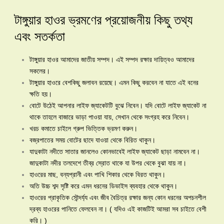
টাঙ্গুয়ার হাওর ভ্রমণের প্রয়োজনীয় কিছু তথ্য
এবং সতর্কতা
টাঙ্গুয়ার হাওর আমাদের জাতীয় সম্পদ। এই সম্পদ রক্ষার দায়িত্বও আমাদের
সকলের।
টাঙ্গুয়ার হাওরে বেশকিছু জলাবন রয়েছে। এমন কিছু করবেন না যাতে এই বনের
ক্ষতি হয়।
বোটে উঠেই আপনার লাইফ জ্যাকেটটি বুঝে নিবেন। যদি বোটে লাইফ জ্যাকেট না
থাকে তাহলে বাজারে ভাড়া পাওয়া যায়, সেখান থেকে সংগ্রহ করে নিবেন।
খরচ কমাতে চাইলে গ্রুপ ভিত্তিক ভ্রমণ করুন।
বজ্রপাতের সময় বোটের ছাদে যাওয়া থেকে বিরিত থাকুন।
যাদুকাটা নদীতে সাতার জানলেও কোনভাবেই লাইফ জ্যাকেট ছাড়া নামবেন না।
জাদুকাটা নদীর তলদেশে তীব্র স্রোত থাকে যা উপর থেকে বুঝা যায় না।
হাওরের মাছ, বন্যপ্রানী এবং পাখি শিকার থেকে বিরত থাকুন।
অতি উচ্চ শব্দ সৃষ্টি করে এমন ধরনের ডিভাইস ব্যবহার থেকে থাকুন।
হাওরের প্রাকৃতিক সৌন্দর্য্য এবং জীব বৈচিত্র রক্ষার জন্য কোন ধরনের অপচনশীল
দ্রব্য হাওরের পানিতে ফেলবেন না। ( যদিও এই কাজটিই আমরা সব চাইতে বেশী
করি। )