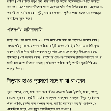
রণাঙ্গন। এই রণাঙ্গনে সম্মুখ যুদ্ধে যারা শহীদ হন তাদের কয়েকজনকে এইখানে সমাহিত
করা হয়। ১৯৭৩ সালে শহীদদের স্মরনে এইখানে স্মৃতি সৌধ নির্মান করা হয়। এইখানে ৪৮
জন শহীদের সমাধি রয়েছে। সুউচু পাহাড়ের পাদদেশে লুকিয়ে আছে ১৯৭১ এর রক্তাত্ত
সংগ্রামের স্মৃতি চিহ্ন।
পাইলগাঁও জমিদারবাড়ি
সাড়ে পাঁচ একর জমির উপর ৩০০ বছর আগে তৈরি করা হয় পাইলগাও জমিদার বাড়ি।
কালের পরিক্রমায় ক্ষয়ে যাওয়া জমিদার বাড়িটি আজও সৌন্দর্য, ইতিহাস এবং ঐতিহ্যের
ধারক। এই জমিদার বাড়ির অবস্থান সুনামগঞ্জ জেলার জগন্নাথপুর উপজেলার ০৯নং
ইউনিয়নে। এই জমিদার বাড়ির প্রতিটি ঘর যেন এক অন্যরকম নান্দনিক স্থাপত্য শিল্পের
সাক্ষী হয়ে আজো বিদ্যমান রয়েছে। পাইলগাও জমিদার বাড়ি প্রাচীন পুরাকীর্তির এক
অনন্য নিদর্শন।
টাঙ্গুয়ার হাওর ভ্রমণে সঙ্গে যা যা রাখবেন
ব্যাগ, গামছা, ছাতা, মশার হাত থেকে বাঁচতে ওডোমস ক্রিম, টুথপেষ্ট, সাবান, শ্যম্পু,
সেন্ডেল, ক্যামেরা, ব্যাটারী, চার্জার, সানক্যাপ, সানগ্লাস, সানব্লক, টিস্যু, ব্যক্তিগত
ঔষধ, লোশন, চার্জের জন্য পাওয়ার ব্যাংক, ব্যাটারি ব্যাকআপ সহ টর্চ, কোভিড ১৯
মোকাবিলায় মাস্ক, এবং হ্যান্ড স্যানিটাইজার সঙ্গে রাখবেন।