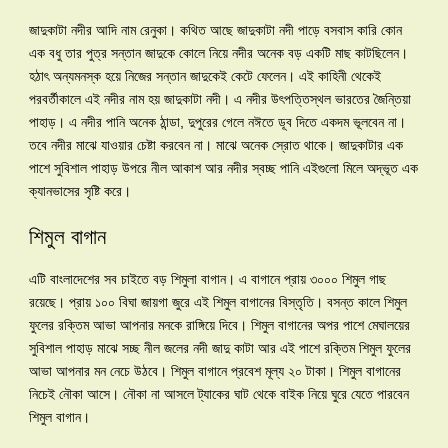
জাদুকাটা নদীর আদি নাম রেনুকা। কথিত আছে জাদুকাটা নদী পাড়ে বসবাস কারি কোন
এক বধু তার পুত্র সন্তান জাদুকে কোলে নিয়ে নদীর অনেক বড় একটি মাছ কাটছিলেন।
হঠাৎ অন্যমনস্ক হয়ে নিজের সন্তান জাদুকেই কেটে ফেলেন। এই কাহিনী থেকেই
পরবর্তীকালে এই নদীর নাম হয় জাদুকাটা নদী। এ নদীর উৎপত্তিস্থল ভারতের জৈন্তিয়া
পাহাড়। এ নদীর পানি অনেক ঠান্ডা, দুপুরের গেলে নঈতে ডূব দিতে একদম ভূলবেন না।
তবে নদীর মাঝে যাওয়ার চেষ্টা করবেন না। মাঝে অনেক স্রোত থাকে। জাদুকাটার এক
পাশে সুবিশাল পাহাড় উপরে নীল আকাশ আর নদীর স্বচ্ছ পানি এইগুলো মিলে অদ্ভূত এক
ক্যানভাসের সৃষ্টি করে।
শিমুল বাগান
এটি বাংলাদেশের সব চাইতে বড় শিমুলা বাগান। এ বাগানে প্রায় ৩০০০ শিমুল গাছ
রয়েছে। প্রায় ১০০ বিঘা জায়গা জুরে এই শিমুল বাগানের বিস্তৃতি। বসন্ত কালে শিমুল
ফুলের রক্তিম আভা আপনার মনকে রাঙ্গিয়ে দিবে। শিমুল বাগানের অপর পাশে মেঘালয়ের
সুবিশাল পাহাড় মাঝে সচ্ছ নীল জলের নদী জাদু কাটা আর এই পাশে রক্তিম শিমুল ফুলের
আভা আপনার মন নেচে উঠবে। শিমুল বাগানে প্রবেশ মূল্য ২০ টাকা। শিমুল বাগানের
নিচেই নৌকা আসে। নৌকা না আসলে ট্যাকের ঘাট থেকে বাইক নিয়ে ঘুরে যেতে পারবেন
শিমুল বাগান।