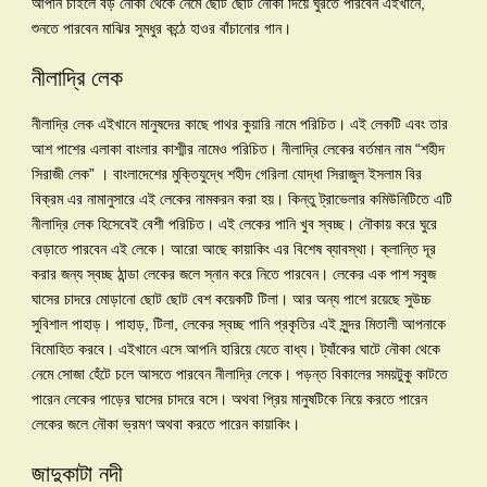
আপনি চাইলে বড় নৌকা থেকে নেমে ছোট ছোট নৌকা দিয়ে ঘুরতে পারবেন এইখানে,
শুনতে পারবেন মাঝির সুমধুর কন্ঠে হাওর বাঁচানোর গান।
নীলাদ্রি লেক
নীলাদ্রি লেক এইখানে মানুষদের কাছে পাথর কুয়ারি নামে পরিচিত। এই লেকটি এবং তার
আশ পাশের এলাকা বাংলার কাশ্মীর নামেও পরিচিত। নীলাদ্রি লেকের বর্তমান নাম “শহীদ
সিরাজী লেক” । বাংলাদেশের মুক্তিযুদ্ধে শহীদ গেরিলা যোদ্ধা সিরাজুল ইসলাম বির
বিক্রম এর নামানুসারে এই লেকের নামকরন করা হয়। কিন্তু ট্রাভেলার কমিউনিটিতে এটি
নীলাদ্রি লেক হিসেবেই বেশী পরিচিত। এই লেকের পানি খুব স্বচ্ছ। নৌকায় করে ঘুরে
বেড়াতে পারবেন এই লেকে। আরো আছে কায়াকিং এর বিশেষ ব্যাবস্থা। ক্লান্তি দূর
করার জন্য স্বচ্ছ ঠান্ডা লেকের জলে স্নান করে নিতে পারবেন। লেকের এক পাশ সবুজ
ঘাসের চাদরে মোড়ানো ছোট ছোট বেশ কয়েকটি টিলা। আর অন্য পাশে রয়েছে সুউচ্চ
সুবিশাল পাহাড়। পাহাড়, টিলা, লেকের স্বচ্ছ পানি প্রকৃতির এই সুন্দর মিতালী আপনাকে
বিমোহিত করবে। এইখানে এসে আপনি হারিয়ে যেতে বাধ্য। ট্যাঁকের ঘাটে নৌকা থেকে
নেমে সোজা হেঁটে চলে আসতে পারবেন নীলাদ্রি লেকে। পড়ন্ত বিকালের সময়টুকু কাটতে
পারেন লেকের পাড়ের ঘাসের চাদরে বসে। অথবা প্রিয় মানুষটিকে নিয়ে করতে পারেন
লেকের জলে নৌকা ভ্রমণ অথবা করতে পারেন কায়াকিং।
জাদুকাটা নদী