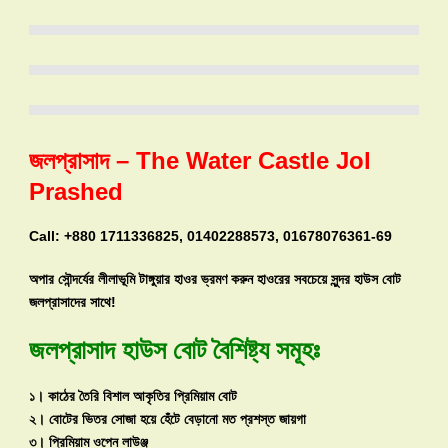
জলপ্রাসাদ – The Water Castle Jol
Prashed
Call: +880 1711336825, 01402288573, 01678076361-69
অপার সৌন্দর্যের লীলাভূমি টাঙ্গুয়ার হাওর ভ্রমণ করুন হাওরের সবচেয়ে সুন্দর হাউস বোট
জলপ্রাসাদের সাথে!
জলপ্রাসাদ
হাউস বোট
বৈশিষ্ট্য সমূহঃ
১। কাঠের তৈরি বিশাল আকৃতির প্রিমিয়াম বোট
২। বোটের ভিতর সোজা হয়ে হেঁটে বেড়ানো মত প্রশস্ত জায়গা
৩। প্রিমিয়াম ওপেন লাউঞ্জ