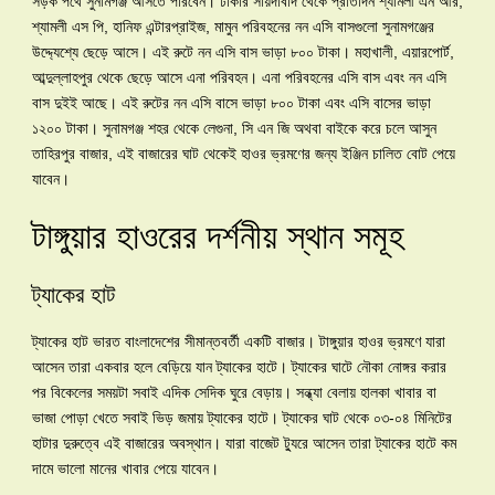
সড়ক পথে সুনামগঞ্জ আসতে পারবেন। ঢাকার সায়দাবাদ থেকে প্রতিদিন শ্যামলী এন আর,
শ্যামলী এস পি, হানিফ এন্টারপ্রাইজ, মামুন পরিবহনের নন এসি বাসগুলো সুনামগঞ্জের
উদ্দ্যেশ্যে ছেড়ে আসে। এই রুটে নন এসি বাস ভাড়া ৮০০ টাকা। মহাখালী, এয়ারপোর্ট,
আব্দুল্লাহপুর থেকে ছেড়ে আসে এনা পরিবহন। এনা পরিবহনের এসি বাস এবং নন এসি
বাস দুইই আছে। এই রুটের নন এসি বাসে ভাড়া ৮০০ টাকা এবং এসি বাসের ভাড়া
১২০০ টাকা। সুনামগঞ্জ শহর থেকে লেগুনা, সি এন জি অথবা বাইকে করে চলে আসুন
তাহিরপুর বাজার, এই বাজারের ঘাট থেকেই হাওর ভ্রমণের জন্য ইঞ্জিন চালিত বোট পেয়ে
যাবেন।
টাঙ্গুয়ার হাওরের দর্শনীয় স্থান সমূহ
ট্যাকের হাট
ট্যাকের হাট ভারত বাংলাদেশের সীমান্তবর্তী একটি বাজার। টাঙ্গুয়ার হাওর ভ্রমণে যারা
আসেন তারা একবার হলে বেড়িয়ে যান ট্যাকের হাটে। ট্যাকের ঘাটে নৌকা নোঙ্গর করার
পর বিকেলের সময়টা সবাই এদিক সেদিক ঘুরে বেড়ায়। সন্ধ্যা বেলায় হালকা খাবার বা
ভাজা পোড়া খেতে সবাই ভিড় জমায় ট্যাকের হাটে। ট্যাকের ঘাট থেকে ০৩-০৪ মিনিটের
হাটার দুরুত্বে এই বাজারের অবস্থান। যারা বাজেট ট্যুরে আসেন তারা ট্যাকের হাটে কম
দামে ভালো মানের খাবার পেয়ে যাবেন।