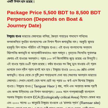
একটি বিশাল ছাদ রয়েছে।
Package Price 5,500 BDT to 8,500 BDT
Perperson (Depends on Boat &
Journey Date)
টাঙ্গুয়ার হাওর
ভারতের মেঘালয়ের খাসিয়া, জৈন্তা পাহাড়ের পাদদেশে পাখিদের
কলকাকলিতে মুখরিত বাংলাদেশের এক বিশাল শীতল জলাভূমির নাম। নয়কুড়ি কান্দার
ছয়কুড়ি বিল নামেও পরিচিত এই টাঙ্গুয়ার হাওর। এই হাওড় বাংলাদেশের অন্যতম
মিঠাপানির জলাভূমি যা আন্তর্জাতিকভাবেও বহুল সমাদৃত। বৃহত্তর সিলেটের সুনামগঞ্জ
জেলায় এই হাওরের অবস্থান। প্রায় ১০০ বর্গ কিলোমিটার জুড়ে রয়েছে এর বিস্তৃতি।
এই হাওরে প্রায় ৪৬টি গ্রাম রয়েছে। বর্ষায় হাওরের সব কিছু ডুবে যাওয়ায় এই গ্রাম
গুলোকে তখন দ্বীপ গ্রাম বলেই মনে হবে। টাঙ্গুয়ার হাওরে ২৮০২.৩৬ হেক্টর এলাকা
জলাভূমি। হাওর থেকে যে দৃষ্টি নন্দন পাহাড়গুলো দেখা যায় সেগুলোর অবস্থান ভারতের
মেঘালয়ে। সেখান থেকেই নেমে আসা ছোট বড় প্রায় ৩০ ঝর্ণা এসে মিশেছে টাঙ্গুয়ার
হাওরে। টাঙ্গুয়ার হাওর ( Tanguar Haor ) মাছ, পাখি এবং অন্যান্য জলজ প্রাণী
এবং জলজ উদ্ভিদের এক বিশাল অভয়াশ্রম। ১৯৯৯ সালে গনপ্রজাতন্ত্রী বাংলাদেশ
সরকার টাঙ্গুয়ার হাওরকে ECA (Ecologically critical Area) হিসেবে ঘোষনা করে
এবং ২০০০ সালের ২০ জানুয়ারি টাঙ্গুয়ার হাওরকে ২য় ‘রামসার স্থান’ (Ramsar site)