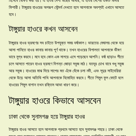
হিসেবে ঘোষণা করা হয়। এ হাওর দেশী মাছের আধার, এ হাওর দেশের একটি মাদার
ফিশারী। টাঙ্গুয়ায় হাওরের অপরূপ সৌন্দর্য দেখতে হলে আপনাকে অবশ্যই এখানে আসতে
হবে।
টাঙ্গুয়ার হাওরে কখন আসবেন
টাঙ্গুয়ার হাওর ভ্রমণের সব চাইতে উপযুক্ত সময় বর্ষাকাল। ভারতের মেঘালয় থেকে বয়ে
আসা পানিতে হাওর কানায় কানায় পূর্ণ থাকে। তখন হাওরের বিশালতা আপনাকে ভীষণ
ভাবে মুগ্ধ করবে। মনে হবে কোন এক সাগরে এসে পড়েছেন আপনি। বর্ষা ছাড়াও শীতে
চলে আসতে পারেন হাওর ভ্রমণে দিগন্ত জোড়া সবুজ মাঠ। যতদূর চোখ যাবে শুধু সবুজ
আর সবুজ। হাওরের মাঝ দিয়ে সাপের মত এঁকে বেঁকে চলা নদী, এবং সূদুর সাইবেরিয়া
থেকে উড়ে আসা অতিথি পাখি আপনাকে বিমোহিত করবে। শীতে শিমুল ফুল ফোটে বলে
হাওরের শিমুল বাগান তখন রক্তিম আভা ধারণ করে।
টাঙ্গুয়ার হাওরে কিভাবে আসবেন
ঢাকা থেকে সুনামগঞ্জ হয়ে টাঙ্গুয়ার হাওর
টাঙ্গুয়ার হাওর আসতে হলে আপনাকে প্রথমে আসতে হবে সুনামগঞ্জ শহরে। ঢাকা থেকে