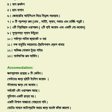
৪। ঘাস রুফটপ
৫। ছাদ বাগান
৬। জেনারেটর আইপিএস দিয়ে বিদ্যুৎ সরবরাহ।
৭। ৮ টি প্রশস্ত রুম (বেড , লাইট, ফ্যান, লকার এবং চার্জিং পয়েন্ট।
৮। ৩টি প্রিমিয়াম ওয়াশরুম ( ২টি হাই কমোড এবং একটি লো-কমোড)
৯। সুপ্রশস্ত গ্লাস উইন্ডো
১০। পর্যাপ্ত লাইফ জ্যাকেট ও বয়া
১১। দক্ষ বাবুর্চির সহায়তায় ট্রেডিশনাল ফ্রেশ খাবার
১২। অভিজ্ঞ লোকাল ট্যুর গাইড
১৩। সার্বক্ষণিক রুম সার্ভিস।
Accomodation:
জলপ্রাসাদ রয়েছে ৮ টি কেবিন।
গেস্টদের জন্য দুইটি ইংলিশ কমোড ।
স্টাফদের জন্য লো কমোড।
সর্বমোট ৩টা ওয়াশরুম আছে।
সুবিশাল একটি রান্না ঘর।
একটি বিশাল সাজানো গোছানো লবি।
বোটের সামনে ফটোগ্রাফি করার জন্য যতেষ্ট ফাঁকা জায়গা।