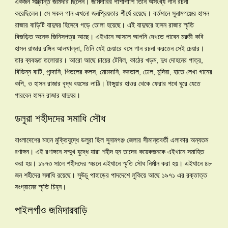
একজন সম্ভ্রান্ত জমিদার ছিলেন। জমিদারির পাশাপাশি তিনি অসংখ্য গান রচনা
করেছিলেন। সে সকল গান এখনো জনপ্রিয়তার শীর্ষে রয়েছে। বর্তমানে সুনামগঞ্জের হাসন
রাজার বাড়িটি যাদুঘর হিসেবে গড়ে তোলা হয়েছে। এই যাদুঘরে হাসন রাজার স্মৃতি
বিজড়িত অনেক জিনিসপত্র আছে। এইখানে আসলে আপনি দেখতে পাবেন মরুমী কবি
হাসন রাজার রঙ্গিন আলখাল্লা, তিনি যেই চেয়ারে বসে গান রচনা করতেন সেই চেয়ার।
তার ব্যবহৃত তলোয়ার। আরো আছে চায়ের টেবিল, কাঠের খড়ম, দুধ দোহনের পাত্র,
বিভিন্ন বাটি, পান্দানি, পিতলের কলস, মোমদানি, করতাল, ঢোল, মন্দিরা, হাতে লেখা গানের
কপি, ও হাসন রাজার বৃদ্ধ বয়সের লাঠি। টাঙ্গুয়ার হাওর থেকে ফেরার পথে ঘুরে যেতে
পারবেন হাসন রাজার যাদুঘর।
ডলুরা শহীদদের সমাধি সৌধ
বাংলাদেশের মহান মুক্তিযুদ্ধে ডলুরা ছিল সুনামগঞ্জ জেলার সীমান্তবর্তী এলাকার অন্যতম
রণাঙ্গন। এই রণাঙ্গনে সম্মুখ যুদ্ধে যারা শহীদ হন তাদের কয়েকজনকে এইখানে সমাহিত
করা হয়। ১৯৭৩ সালে শহীদদের স্মরনে এইখানে স্মৃতি সৌধ নির্মান করা হয়। এইখানে ৪৮
জন শহীদের সমাধি রয়েছে। সুউচু পাহাড়ের পাদদেশে লুকিয়ে আছে ১৯৭১ এর রক্তাত্ত
সংগ্রামের স্মৃতি চিহ্ন।
পাইলগাঁও জমিদারবাড়ি