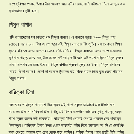
পাশে সুবিশাল পাহাড় উপরে নীল আকাশ আর নদীর স্বচ্ছ পানি এইগুলো মিলে অদ্ভূত এক
ক্যানভাসের সৃষ্টি করে।
শিমুল বাগান
এটি বাংলাদেশের সব চাইতে বড় শিমুলা বাগান। এ বাগানে প্রায় ৩০০০ শিমুল গাছ
রয়েছে। প্রায় ১০০ বিঘা জায়গা জুরে এই শিমুল বাগানের বিস্তৃতি। বসন্ত কালে শিমুল
ফুলের রক্তিম আভা আপনার মনকে রাঙ্গিয়ে দিবে। শিমুল বাগানের অপর পাশে মেঘালয়ের
সুবিশাল পাহাড় মাঝে সচ্ছ নীল জলের নদী জাদু কাটা আর এই পাশে রক্তিম শিমুল ফুলের
আভা আপনার মন নেচে উঠবে। শিমুল বাগানে প্রবেশ মূল্য ২০ টাকা। শিমুল বাগানের
নিচেই নৌকা আসে। নৌকা না আসলে ট্যাকের ঘাট থেকে বাইক নিয়ে ঘুরে যেতে পারবেন
শিমুল বাগান।
বারিক্কা টিলা
মেঘালয়ের পাহাড়ের পাদদেশে সীমান্তের এই পাশে সবুজে মোড়ানো এক টিলার নাম
বারেকের টিলা বা বারিক্কা টিলা। উঁচু এই টিলার একপাশে ভারতের সুউচু পাহাড়, অন্য
পাশে স্বচ্ছ জলের নদী জাদুকাটা। বারিক্কা টিলা থেকেই দেখতে পারবেন মেঘ পাহাড়ের
মিলবন্ধন। বারিক্কা টিলার উপর থেকে জাদুকাটা নদীর দিকে তাকালে আপনি যে নৈসর্গিক
দৃশ্য দেখতে পারবেন তার রেশ থেকে যাবে বহুদিন। বারিকা টিলার পাশে দুইটি মিষ্টি পানির