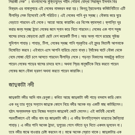
সিরাজী লেক” । বাংলাদেশের মুক্তিযুদ্ধে শহীদ গেরিলা যোদ্ধা সিরাজুল ইসলাম বির
বিক্রম এর নামানুসারে এই লেকের নামকরন করা হয়। কিন্তু ট্রাভেলার কমিউনিটিতে এটি
নীলাদ্রি লেক হিসেবেই বেশী পরিচিত। এই লেকের পানি খুব স্বচ্ছ। নৌকায় করে ঘুরে
বেড়াতে পারবেন এই লেকে। আরো আছে কায়াকিং এর বিশেষ ব্যাবস্থা। ক্লান্তি দূর
করার জন্য স্বচ্ছ ঠান্ডা লেকের জলে স্নান করে নিতে পারবেন। লেকের এক পাশ সবুজ
ঘাসের চাদরে মোড়ানো ছোট ছোট বেশ কয়েকটি টিলা। আর অন্য পাশে রয়েছে সুউচ্চ
সুবিশাল পাহাড়। পাহাড়, টিলা, লেকের স্বচ্ছ পানি প্রকৃতির এই সুন্দর মিতালী আপনাকে
বিমোহিত করবে। এইখানে এসে আপনি হারিয়ে যেতে বাধ্য। ট্যাঁকের ঘাটে নৌকা থেকে
নেমে সোজা হেঁটে চলে আসতে পারবেন নীলাদ্রি লেকে। পড়ন্ত বিকালের সময়টুকু কাটতে
পারেন লেকের পাড়ের ঘাসের চাদরে বসে। অথবা প্রিয় মানুষটিকে নিয়ে করতে পারেন
লেকের জলে নৌকা ভ্রমণ অথবা করতে পারেন কায়াকিং।
জাদুকাটা নদী
জাদুকাটা নদীর আদি নাম রেনুকা। কথিত আছে জাদুকাটা নদী পাড়ে বসবাস কারি কোন
এক বধু তার পুত্র সন্তান জাদুকে কোলে নিয়ে নদীর অনেক বড় একটি মাছ কাটছিলেন।
হঠাৎ অন্যমনস্ক হয়ে নিজের সন্তান জাদুকেই কেটে ফেলেন। এই কাহিনী থেকেই
পরবর্তীকালে এই নদীর নাম হয় জাদুকাটা নদী। এ নদীর উৎপত্তিস্থল ভারতের জৈন্তিয়া
পাহাড়। এ নদীর পানি অনেক ঠান্ডা, দুপুরের গেলে নঈতে ডূব দিতে একদম ভূলবেন না।
তবে নদীর মাঝে যাওয়ার চেষ্টা করবেন না। মাঝে অনেক স্রোত থাকে। জাদুকাটার এক