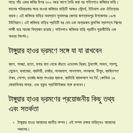
সাড়ে পাঁচ একর জমির উপর ৩০০ বছর আগে তৈরি করা হয় পাইলগাও জমিদার বাড়ি।
কালের পরিক্রমায় ক্ষয়ে যাওয়া জমিদার বাড়িটি আজও সৌন্দর্য, ইতিহাস এবং ঐতিহ্যের
ধারক। এই জমিদার বাড়ির অবস্থান সুনামগঞ্জ জেলার জগন্নাথপুর উপজেলার ০৯নং
ইউনিয়নে। এই জমিদার বাড়ির প্রতিটি ঘর যেন এক অন্যরকম নান্দনিক স্থাপত্য শিল্পের
সাক্ষী হয়ে আজো বিদ্যমান রয়েছে। পাইলগাও জমিদার বাড়ি প্রাচীন পুরাকীর্তির এক
অনন্য নিদর্শন।
টাঙ্গুয়ার হাওর ভ্রমণে সঙ্গে যা যা রাখবেন
ব্যাগ, গামছা, ছাতা, মশার হাত থেকে বাঁচতে ওডোমস ক্রিম, টুথপেষ্ট, সাবান, শ্যম্পু,
সেন্ডেল, ক্যামেরা, ব্যাটারী, চার্জার, সানক্যাপ, সানগ্লাস, সানব্লক, টিস্যু, ব্যক্তিগত
ঔষধ, লোশন, চার্জের জন্য পাওয়ার ব্যাংক, ব্যাটারি ব্যাকআপ সহ টর্চ, কোভিড ১৯
মোকাবিলায় মাস্ক, এবং হ্যান্ড স্যানিটাইজার সঙ্গে রাখবেন।
টাঙ্গুয়ার হাওর ভ্রমণের প্রয়োজনীয় কিছু তথ্য
এবং সতর্কতা
টাঙ্গুয়ার হাওর আমাদের জাতীয় সম্পদ। এই সম্পদ রক্ষার দায়িত্বও আমাদের
সকলের।