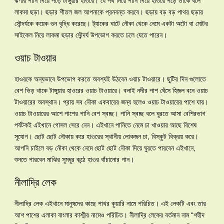
ঝর্ণার পানি গিয়ে পড়ে টাঙ্গুয়ার হাওরে। যে পথ দিয়ে পানি গিয়ে হাওরে পড়ে তাকে বলে
লাকমা ছড়া। ছড়ার শীতল জল আপনাকে প্রনবন্ত করবে। ছড়ায় বড় বড় পাথর ছড়ার
সৌন্দর্যকে কয়েক গুন বৃদ্ধি করেছে। ট্যাকের ঘাটে নৌকা থেকে নেমে একটা অটো বা মোটর
সাইকেল নিয়ে লাকমা ছড়ার সৌন্দর্য উপভোগ করতে চলে যেতে পারেন।
ওয়াচ টাওয়ার
হাওরকে অন্যভাবে উপভোগ করতে অবশ্যই উঠবেন ওয়াচ টাওয়ারে। ছুটির দিন গুলোতে
বেশ ভিড় থাকে টাঙ্গুয়ার হাওরের ওয়াচ টাওয়ারে। বলাই নদীর পাশ ঘেঁসে হিজল বনে ওয়াচ
টাওয়ারের অবস্থান। প্রায় সব নৌকা একবারের জন্য হলেও ওয়াচ টাওয়ারের পাশে যায়।
ওয়াচ টাওয়ারের আশে পাশের পানি বেশ স্বচ্ছ। পানি স্বচ্ছ বলে ঘুরতে আসা বেশিরভাগ
পর্যটকই এইখানে গোসল সেরে নেন। এইখানে পানিতে নেমে চা খাওয়ার আছে বিশেষ
সুযোগ। ছোট ছোট নৌকায় করে হাওরের স্থানীয় লোকজন চা, বিস্কুট বিক্রয় করে।
আপনি চাইলে বড় নৌকা থেকে নেমে ছোট ছোট নৌকা দিয়ে ঘুরতে পারবেন এইখানে,
শুনতে পারবেন মাঝির সুমধুর কন্ঠে হাওর বাঁচানোর গান।
নীলাদ্রি লেক
নীলাদ্রি লেক এইখানে মানুষদের কাছে পাথর কুয়ারি নামে পরিচিত। এই লেকটি এবং তার
আশ পাশের এলাকা বাংলার কাশ্মীর নামেও পরিচিত। নীলাদ্রি লেকের বর্তমান নাম “শহীদ