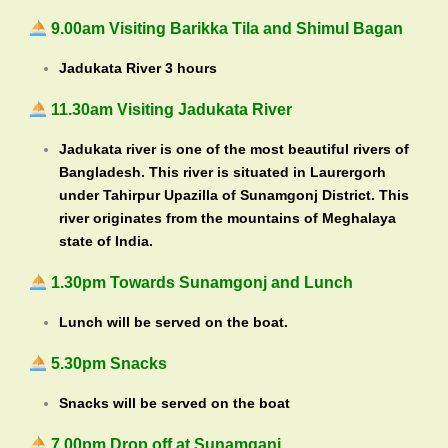
9.00am Visiting Barikka Tila and Shimul Bagan
Jadukata River 3 hours
11.30am Visiting Jadukata River
Jadukata river is one of the most beautiful rivers of
Bangladesh. This river is situated in Laurergorh
under Tahirpur Upazilla of Sunamgonj District. This
river originates from the mountains of Meghalaya
state of India.
1.30pm Towards Sunamgonj and Lunch
Lunch will be served on the boat.
5.30pm Snacks
Snacks will be served on the boat
7.00pm Drop off at Sunamganj