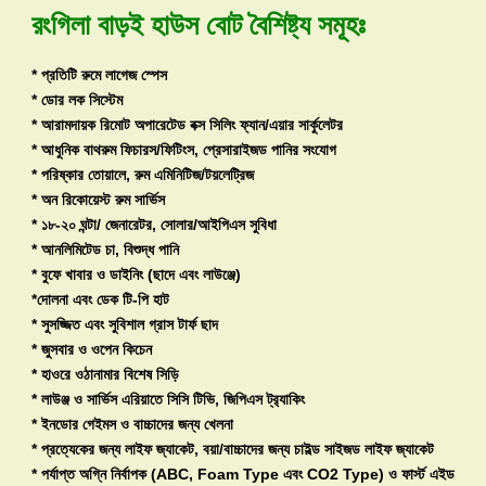
রংগিলা বাড়ই
হাউস বোট
বৈশিষ্ট্য সমূহঃ
* প্রতিটি রুমে লাগেজ স্পেস
* ডোর লক সিস্টেম
* আরামদায়ক রিমোট অপারেটেড বক্স সিলিং ফ্যান/এয়ার সার্কুলেটর
* আধুনিক বাথরুম ফিচারস/ফিটিংস, প্রেসারাইজড পানির সংযোগ
* পরিষ্কার তোয়ালে, রুম এমিনিটিজ/টয়লেট্রিজ
* অন রিকোয়েস্ট রুম সার্ভিস
* ১৮-২০ ঘন্টা/ জেনারেটর, সোলার/আইপিএস সুবিধা
* আনলিমিটেড চা, বিশুদ্ধ পানি
* বুফে খাবার ও ডাইনিং (ছাদে এবং লাউঞ্জে)
*দোলনা এবং ডেক টি-পি হাট
* সুসজ্জিত এবং সুবিশাল গ্রাস টার্ফ ছাদ
* জুসবার ও ওপেন কিচেন
* হাওরে ওঠানামার বিশেষ সিড়ি
* লাউঞ্জ ও সার্ভিস এরিয়াতে সিসি টিভি, জিপিএস ট্র‍্যাকিং
* ইনডোর গেইমস ও বাচ্চাদের জন্য খেলনা
* প্রত্যেকের জন্য লাইফ জ্যাকেট, বয়া/বাচ্চাদের জন্য চাইল্ড সাইজড লাইফ জ্যাকেট
* পর্যাপ্ত অগ্নি নির্বাপক (ABC, Foam Type এবং CO2 Type) ও ফার্স্ট এইড