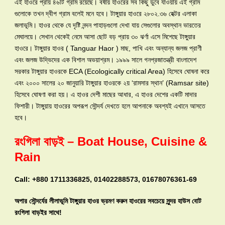
এই হাওরে প্রায় ৪৬টি গ্রাম রয়েছে। বর্ষায় হাওরের সব কিছু ডুবে যাওয়ায় এই গ্রাম
গুলোকে তখন দ্বীপ গ্রাম বলেই মনে হবে। টাঙ্গুয়ার হাওরে ২৮০২.৩৬ হেক্টর এলাকা
জলাভূমি। হাওর থেকে যে দৃষ্টি নন্দন পাহাড়গুলো দেখা যায় সেগুলোর অবস্থান ভারতের
মেঘালয়ে। সেখান থেকেই নেমে আসা ছোট বড় প্রায় ৩০ ঝর্ণা এসে মিশেছে টাঙ্গুয়ার
হাওরে। টাঙ্গুয়ার হাওর ( Tanguar Haor ) মাছ, পাখি এবং অন্যান্য জলজ প্রাণী
এবং জলজ উদ্ভিদের এক বিশাল অভয়াশ্রম। ১৯৯৯ সালে গনপ্রজাতন্ত্রী বাংলাদেশ
সরকার টাঙ্গুয়ার হাওরকে ECA (Ecologically critical Area) হিসেবে ঘোষনা করে
এবং ২০০০ সালের ২০ জানুয়ারি টাঙ্গুয়ার হাওরকে ২য় ‘রামসার স্থান’ (Ramsar site)
হিসেবে ঘোষণা করা হয়। এ হাওর দেশী মাছের আধার, এ হাওর দেশের একটি মাদার
ফিশারী। টাঙ্গুয়ায় হাওরের অপরূপ সৌন্দর্য দেখতে হলে আপনাকে অবশ্যই এখানে আসতে
হবে।
রংগিলা বাড়ই – Boat House, Cuisine &
Rain
Call: +880 1711336825, 01402288573, 01678076361-69
অপার সৌন্দর্যের লীলাভূমি টাঙ্গুয়ার হাওর ভ্রমণ করুন হাওরের সবচেয়ে সুন্দর হাউস বোট
রংগিলা বাড়ইর সাথে!