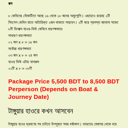
বক্স
৮ কেবিনের নৌকাটিতে আছে ১৬ থেকে ১৮ জনের অকুপেন্সি। এছাড়াও রয়েছে ২টি
সিংগেল কেবিন যাতে অতিরিক্ত ২জন থাকতে পারবেন। ২টি করে প্রসস্ত জানালা সমেত
৮টি ডিলাক্স হাওর-ভিউ কেবিনে ধারণক্ষমতাঃ
সাধারণ ধারণক্ষমতা
০২ জন x ৮ = ১৬ জন
সর্বোচ্চ ধারণক্ষমতা
০৩ জন x ৮ = ২৪ জন
হাওর ভিউ এটাচ বাথরুম
০১টি x ৮ = ০৮টি
Package Price 5,500 BDT to 8,500 BDT
Perperson (Depends on Boat &
Journey Date)
টাঙ্গুয়ার হাওরে কখন আসবেন
টাঙ্গুয়ার হাওর ভ্রমণের সব চাইতে উপযুক্ত সময় বর্ষাকাল। ভারতের মেঘালয় থেকে বয়ে