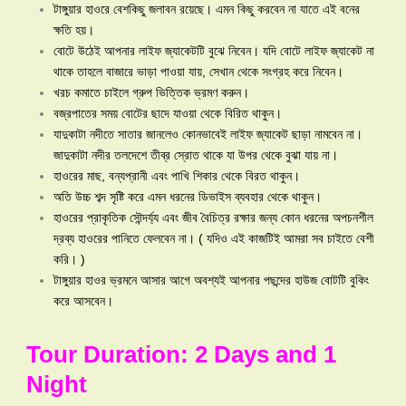
টাঙ্গুয়ার হাওরে বেশকিছু জলাবন রয়েছে। এমন কিছু করবেন না যাতে এই বনের
ক্ষতি হয়।
বোটে উঠেই আপনার লাইফ জ্যাকেটটি বুঝে নিবেন। যদি বোটে লাইফ জ্যাকেট না
থাকে তাহলে বাজারে ভাড়া পাওয়া যায়, সেখান থেকে সংগ্রহ করে নিবেন।
খরচ কমাতে চাইলে গ্রুপ ভিত্তিক ভ্রমণ করুন।
বজ্রপাতের সময় বোটের ছাদে যাওয়া থেকে বিরিত থাকুন।
যাদুকাটা নদীতে সাতার জানলেও কোনভাবেই লাইফ জ্যাকেট ছাড়া নামবেন না।
জাদুকাটা নদীর তলদেশে তীব্র স্রোত থাকে যা উপর থেকে বুঝা যায় না।
হাওরের মাছ, বন্যপ্রানী এবং পাখি শিকার থেকে বিরত থাকুন।
অতি উচ্চ শব্দ সৃষ্টি করে এমন ধরনের ডিভাইস ব্যবহার থেকে থাকুন।
হাওরের প্রাকৃতিক সৌন্দর্য্য এবং জীব বৈচিত্র রক্ষার জন্য কোন ধরনের অপচনশীল
দ্রব্য হাওরের পানিতে ফেলবেন না। ( যদিও এই কাজটিই আমরা সব চাইতে বেশী
করি। )
টাঙ্গুয়ার হাওর ভ্রমনে আসার আগে অবশ্যই আপনার পছন্দের হাউজ বোটটি বুকিং
করে আসবেন।
Tour Duration: 2 Days and 1
Night