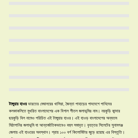
টাঙ্গুয়ার হাওর
ভারতের মেঘালয়ের খাসিয়া, জৈন্তা পাহাড়ের পাদদেশে পাখিদের
কলকাকলিতে মুখরিত বাংলাদেশের এক বিশাল শীতল জলাভূমির নাম। নয়কুড়ি কান্দার
ছয়কুড়ি বিল নামেও পরিচিত এই টাঙ্গুয়ার হাওর। এই হাওড় বাংলাদেশের অন্যতম
মিঠাপানির জলাভূমি যা আন্তর্জাতিকভাবেও বহুল সমাদৃত। বৃহত্তর সিলেটের সুনামগঞ্জ
জেলায় এই হাওরের অবস্থান। প্রায় ১০০ বর্গ কিলোমিটার জুড়ে রয়েছে এর বিস্তৃতি।