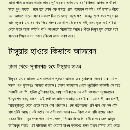
আসা পানিতে হাওর কানায় কানায় পূর্ণ থাকে। তখন হাওরের বিশালতা আপনাকে ভীষণ
ভাবে মুগ্ধ করবে। মনে হবে কোন এক সাগরে এসে পড়েছেন আপনি। বর্ষা ছাড়াও শীতে
চলে আসতে পারেন হাওর ভ্রমণে দিগন্ত জোড়া সবুজ মাঠ। যতদূর চোখ যাবে শুধু সবুজ
আর সবুজ। হাওরের মাঝ দিয়ে সাপের মত এঁকে বেঁকে চলা নদী, এবং সূদুর সাইবেরিয়া
থেকে উড়ে আসা অতিথি পাখি আপনাকে বিমোহিত করবে। শীতে শিমুল ফুল ফোটে বলে
হাওরের শিমুল বাগান তখন রক্তিম আভা ধারণ করে।
টাঙ্গুয়ার হাওরে কিভাবে আসবেন
ঢাকা থেকে সুনামগঞ্জ হয়ে টাঙ্গুয়ার হাওর
টাঙ্গুয়ার হাওর আসতে হলে আপনাকে প্রথমে আসতে হবে সুনামগঞ্জ শহরে। ঢাকা থেকে
সড়ক পথে সুনামগঞ্জ আসতে পারবেন। ঢাকার সায়দাবাদ থেকে প্রতিদিন শ্যামলী এন আর,
শ্যামলী এস পি, হানিফ এন্টারপ্রাইজ, মামুন পরিবহনের নন এসি বাসগুলো সুনামগঞ্জের
উদ্দ্যেশ্যে ছেড়ে আসে। এই রুটে নন এসি বাস ভাড়া ৮০০ টাকা। মহাখালী, এয়ারপোর্ট,
আব্দুল্লাহপুর থেকে ছেড়ে আসে এনা পরিবহন। এনা পরিবহনের এসি বাস এবং নন এসি
বাস দুইই আছে। এই রুটের নন এসি বাসে ভাড়া ৮০০ টাকা এবং এসি বাসের ভাড়া
১২০০ টাকা। সুনামগঞ্জ শহর থেকে লেগুনা, সি এন জি অথবা বাইকে করে চলে আসুন
তাহিরপুর বাজার, এই বাজারের ঘাট থেকেই হাওর ভ্রমণের জন্য ইঞ্জিন চালিত বোট পেয়ে